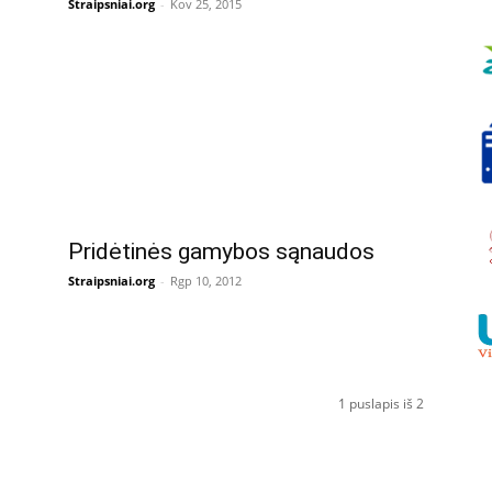
Straipsniai.org
-
Kov 25, 2015
Pridėtinės gamybos sąnaudos
Straipsniai.org
-
Rgp 10, 2012
1 puslapis iš 2