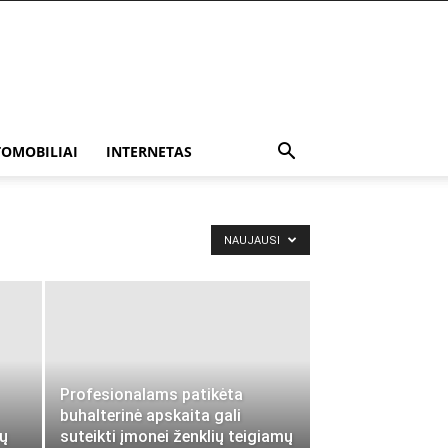
OMOBILIAI
INTERNETAS
NAUJAUSI
Profesionalams patikėta
buhalterinė apskaita gali
tų
suteikti įmonei ženklių teigiamų