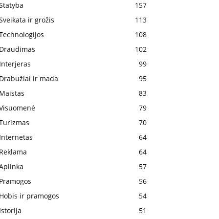
Statyba
157
Sveikata ir grožis
113
Technologijos
108
Draudimas
102
Interjeras
99
Drabužiai ir mada
95
Maistas
83
Visuomenė
79
Turizmas
70
Internetas
64
Reklama
64
Aplinka
57
Pramogos
56
Hobis ir pramogos
54
Istorija
51