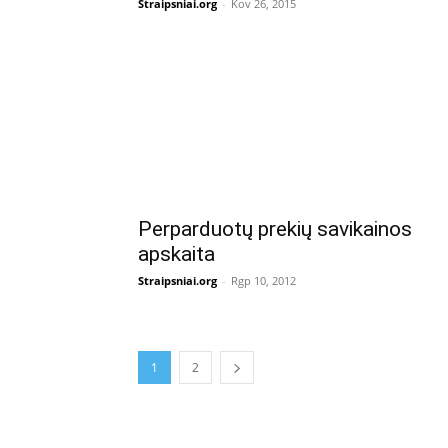
Straipsniai.org
-
Kov 26, 2015
Perparduotų prekių savikainos
apskaita
Straipsniai.org
-
Rgp 10, 2012
1
2