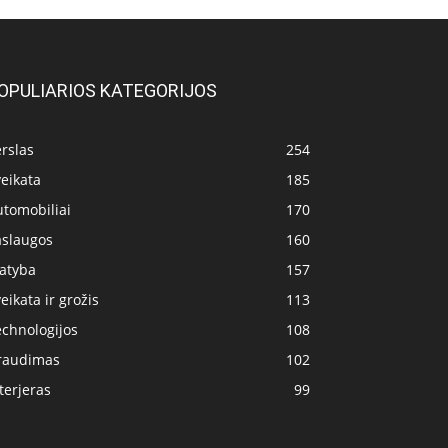
OPULIARIOS KATEGORIJOS
rslas
254
eikata
185
utomobiliai
170
aslaugos
160
tatyba
157
eikata ir grožis
113
echnologijos
108
raudimas
102
terjeras
99