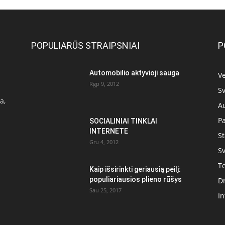
POPULIARŪS STRAIPSNIAI
P
Automobilio aktyvioji sauga
Ve
Rgp 9, 2012
Sv
a,
A
P
SOCIALINIAI TINKLAI
INTERNETE
S
Gru 4, 2012
Sv
T
Kaip išsirinkti geriausią peilį:
populiariausios plieno rūšys
D
Sau 25, 2017
In