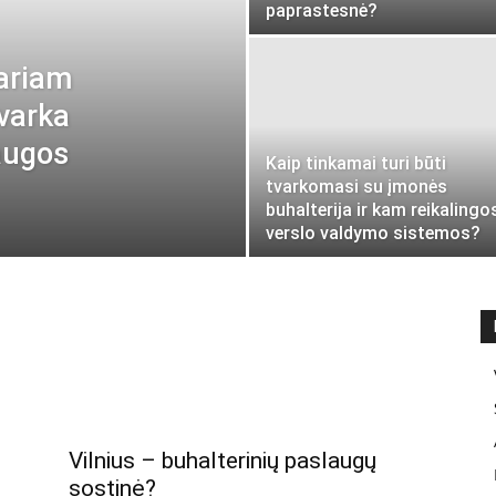
paprastesnė?
ariam
tvarka
augos
Kaip tinkamai turi būti
tvarkomasi su įmonės
buhalterija ir kam reikalingo
verslo valdymo sistemos?
Vilnius – buhalterinių paslaugų
sostinė?