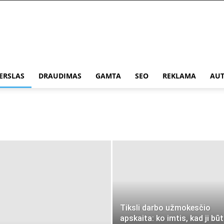
ERSLAS
DRAUDIMAS
GAMTA
SEO
REKLAMA
AUT
Tiksli darbo užmokesčio
apskaita: ko imtis, kad ji bū