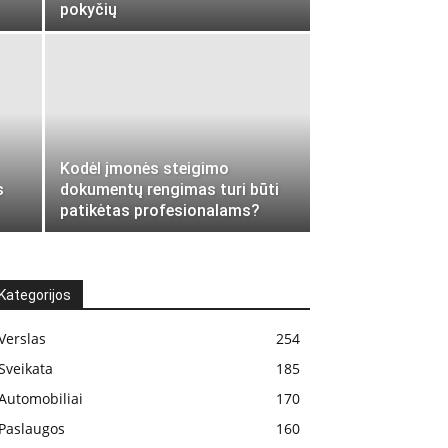
pokyčių
Kodėl įmonės steigimo
s
dokumentų rengimas turi būti
patikėtas profesionalams?
Kategorijos
Verslas
254
Sveikata
185
Automobiliai
170
Paslaugos
160