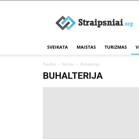
Įdomūs
straipsniai
SVEIKATA
MAISTAS
TURIZMAS
V
Pradžia
Verslas
Buhalterija
BUHALTERIJA