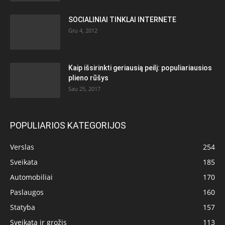
SOCIALINIAI TINKLAI INTERNETE
Gru 4, 2012
Kaip išsirinkti geriausią peilį: populiariausios
plieno rūšys
Sau 25, 2017
POPULIARIOS KATEGORIJOS
Verslas
254
Sveikata
185
Automobiliai
170
Paslaugos
160
Statyba
157
Sveikata ir grožis
113