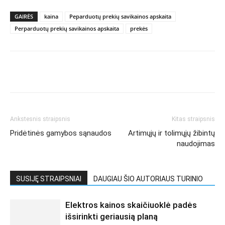
GAIRĖS
kaina
Peparduotų prekių savikainos apskaita
Perparduotų prekių savikainos apskaita
prekės
Ankstesnis straipsnis
Kitas straipsnis
Pridėtinės gamybos sąnaudos
Artimųjų ir tolimųjų žibintų
naudojimas
SUSIJĘ STRAIPSNIAI
DAUGIAU ŠIO AUTORIAUS TURINIO
Elektros kainos skaičiuoklė padės
išsirinkti geriausią planą