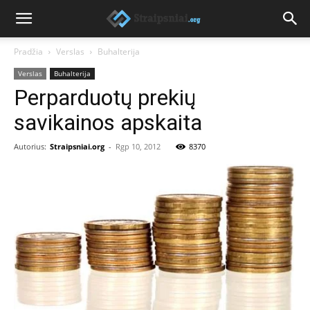
Pradžia
Verslas
Buhalterija
Verslas
Buhalterija
Perparduotų prekių
savikainos apskaita
Autorius:
Straipsniai.org
-
Rgp 10, 2012
8370