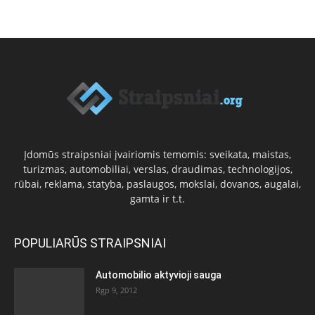
Įdomūs straipsniai įvairiomis temomis: sveikata, maistas,
turizmas, automobiliai, verslas, draudimas, technologijos,
rūbai, reklama, statyba, paslaugos, mokslai, dovanos, augalai,
gamta ir t.t.
POPULIARŪS STRAIPSNIAI
Automobilio aktyvioji sauga
Rgp 9, 2012