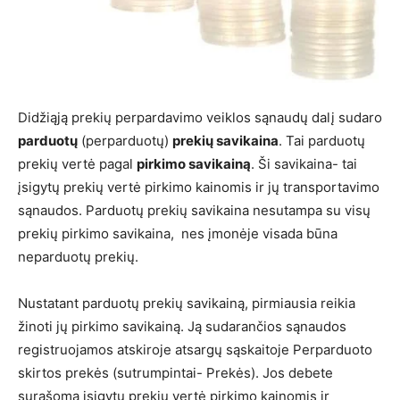
Didžiąją prekių perpardavimo veiklos sąnaudų dalį sudaro
parduotų
(perparduotų)
prekių savikaina
. Tai parduotų
prekių vertė pagal
pirkimo savikainą
. Ši savikaina- tai
įsigytų prekių vertė pirkimo kainomis ir jų transportavimo
sąnaudos. Parduotų prekių savikaina nesutampa su visų
prekių pirkimo savikaina, nes įmonėje visada būna
neparduotų prekių.
Nustatant parduotų prekių savikainą, pirmiausia reikia
žinoti jų pirkimo savikainą. Ją sudarančios sąnaudos
registruojamos atskiroje atsargų sąskaitoje Perparduoto
skirtos prekės (sutrumpintai- Prekės). Jos debete
surašoma įsigytų prekių vertė pirkimo kainomis ir