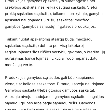
Produkcijos gamybos apskaita yra sudėtingesnė nei
prekybos apskaita, nes reikia daugiau sąskaitų. Vietoj
prekių sąskaitos (sąskaitų), taikomos prekyboje, gamybos
apskaitai naudojamos 3 rūšių sąskaitos: medžiagų,
gamybos (gamybos sąnaudų) ir gatavos produkcijos.
Taikant nuolat apskaitomų atsargų būdą, medžiagų
sąskaitos (sąskaitų) debete per visą laikotarpį
registruojamos šios rūšies vertybių gavimas, o kredite- jų
nurašymas (suvartojimas). Likučiai rodo nepanaudotų
medžiagų vertę.
Produkcijos gamybos sąnaudos gali būti kaupiamos
vienoje ar keliose sąskaitose. Pirmuoju atveju naudojama
Gamybos sąskaita (Nebaigtosios gamybos sąskaita).
Antruoju atveju naudojamos gamybos sąskaitos pagal jos
sąnaudų grupes arba pagal sąnaudų rūšis. Gamybos
sąnaudų apskaita vienoje sąskaitoje yra paprastesnė,