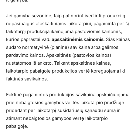
Jei gamyba sezoninė, taip pat norint įvertinti produkciją
nepasibaigus ataskaitiniams laikotarpiui, pagaminta per šį
laikotarpį produkcija įkainojama pastoviomis kainomis,
kurios paprastai vad.
apskaitinėmis kainomis
. Šias kainas
sudaro normatyvinė (planinė) savikaina arba galimos
pardavimo kainos. Apskaitinės (pastovios kainos)
nustatomos iš anksto. Taikant apskaitines kainas,
laikotarpio pabaigoje produkcijos vertė koreguojama iki
faktinės savikainos.
Faktinė pagamintos produkcijos savikaina apskaičiuojama
prie nebaigtosios gamybos vertės laikotarpio pradžioje
pridedant per laikotarpį susidariusių sąnaudų sumą ir
atimant nebaigtosios gamybos vertę laikotarpio
pabaigoje.