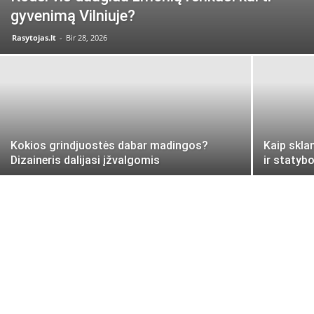
gyvenimą Vilniuje?
Rasytojas.lt
-
Bir 28, 2026
Kokios grindjuostės dabar madingos?
Kaip skla
Dizaineris dalijasi įžvalgomis
ir statyb