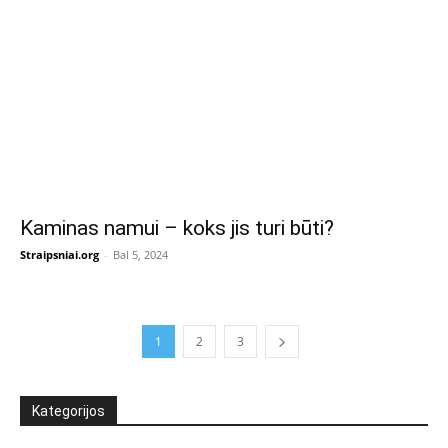
Kaminas namui – koks jis turi būti?
Straipsniai.org
-
Bal 5, 2024
1
2
3
Kategorijos