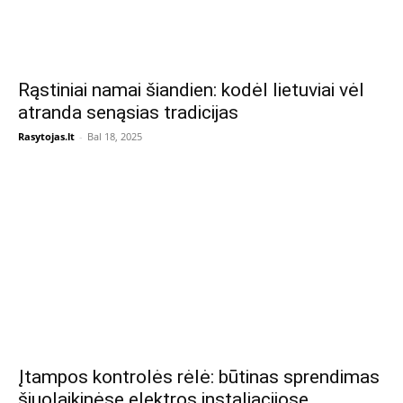
Rąstiniai namai šiandien: kodėl lietuviai vėl
atranda senąsias tradicijas
Rasytojas.lt
-
Bal 18, 2025
Įtampos kontrolės rėlė: būtinas sprendimas
šiuolaikinėse elektros instaliacijose