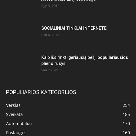
Rgp 9, 2012
SOCIALINIAI TINKLAI INTERNETE
Gru 4, 2012
Kaip išsirinkti geriausią peilį: populiariausios
plieno rūšys
Sau 25, 2017
POPULIARIOS KATEGORIJOS
Verslas
254
Sveikata
185
Automobiliai
170
Paslaugos
160