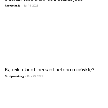
Rasytojas.lt
-
Bal 18, 2025
Ką reikia žinoti perkant betono maišyklę?
Straipsniai.org
-
Kov 29, 2025