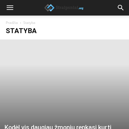
Pradžia
Statyba
STATYBA
Kodėl vis daugiau žmonių renkasi kurti