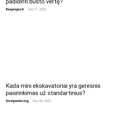
padidinti būsto vertę?
Rasytojas.lt
-
Vas 11, 2025
Kada mini ekskavatoriai yra geresnis
pasirinkimas už standartinius?
Straipsniai.org
-
Sau 28, 2025