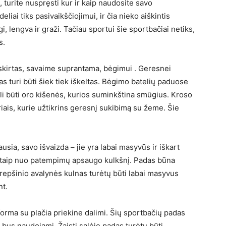
ų, turite nuspręsti kur ir kaip naudosite savo
eliai tiks pasivaikščiojimui, ir čia nieko aiškintis
i, lengva ir graži. Tačiau sportui šie sportbačiai netiks,
s.
a skirtas, savaime suprantama, bėgimui . Geresnei
s turi būti šiek tiek iškeltas. Bėgimo batelių paduose
ali būti oro kišenės, kurios suminkština smūgius. Kroso
iais, kurie užtikrins geresnį sukibimą su žeme. Šie
ausia, savo išvaizda – jie yra labai masyvūs ir iškart
ir taip nuo patempimų apsaugo kulkšnį. Padas būna
Krepšinio avalynės kulnas turėtų būti labai masyvus
nt.
forma su plačia priekine dalimi. Šių sportbačių padas
e bus naudojami. Žaisti salėje padas turėtų būti