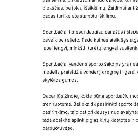
plokščias, be jokių išsikišimų. Žaidimui ant
padas turi keletą stambių iškilimų.
Sportbačiai fitnesui daugiau panašūs į šlepe
beveik be reljefo. Pado kulnas atsikišęs atgal
labai lengvi, minkšti, turėtų lengvai susilenkti 
Sportbačiai vandens sporto šakoms yra neauk
modelis praleidžia vandenį drėgmę ir gerai 
skylėtos gumos.
Dabar jūs žinote, kokie būna sportbačių mode
treniruotėms. Belieka tik pasirinkti sporto ša
pasirinkimo, taip pat priklausys nuo avalynės
tada apeikite aplink pigias kinų klastotes ir
parduotuvėse.