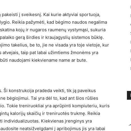
keisti į sveikesnį. Kai kurie aktyviai sportuoja,
o lygio. Reikia pažymėti, kad bėgimo naudos negalima
, skatina kojų ir nugaros raumenų vystymąsi, sukuria
palaiko gerą širdies ir kraujagyslių sistemos būklę.
imo takelius, be to, jie ne visada yra toje vietoje, kur
s atvejais, taip pat labai užimtiems žmonėms yra
ali būti naudojami kiekviename name ar bute.
 Ši konstrukcija pradeda veikti, tik ją paveikus
 ne bėgiojimui. Tai yra dėl to, kad ant šios rūšies
o. Tokie treniruokliai yra aprūpinti kompiuteriu, kuris
tų kalorijų skaičių ir treniruotės trukmę. Reikia
ti individualizuotas. Kiekvienas įrenginys yra
 naudosite neatsižvelgdami į apribojimus jis yra labai