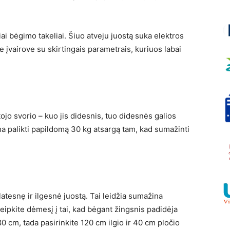
ai bėgimo takeliai. Šiuo atveju juostą suka elektros
le įvairove su skirtingais parametrais, kuriuos labai
tojo svorio – kuo jis didesnis, tuo didesnės galios
ima palikti papildomą 30 kg atsargą tam, kad sumažinti
esnę ir ilgesnė juostą. Tai leidžia sumažina
reipkite dėmesį į tai, kad bėgant žingsnis padidėja
0 cm, tada pasirinkite 120 cm ilgio ir 40 cm pločio