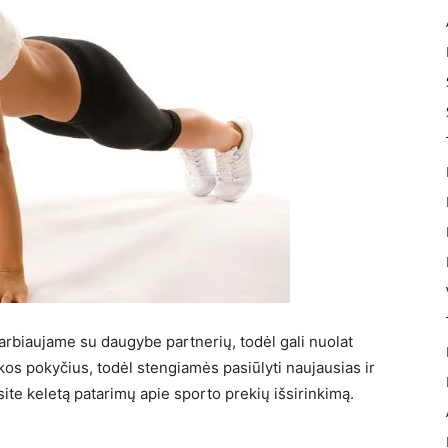
rbiaujame su daugybe partnerių, todėl gali nuolat
nkos pokyčius, todėl stengiamės pasiūlyti naujausias ir
ite keletą patarimų apie sporto prekių išsirinkimą.