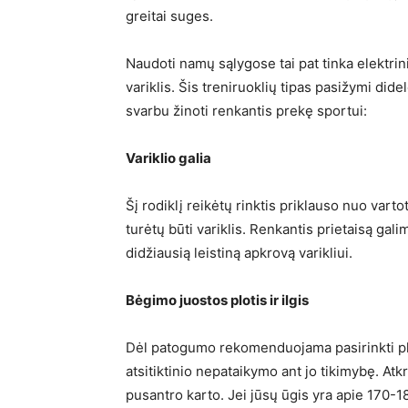
greitai suges.
Naudoti namų sąlygose tai pat tinka elektrini
variklis. Šis treniruoklių tipas pasižymi dide
svarbu žinoti renkantis prekę sportui:
Variklio galia
Šį rodiklį reikėtų rinktis priklauso nuo varto
turėtų būti variklis. Renkantis prietaisą gal
didžiausią leistiną apkrovą varikliui.
Bėgimo juostos plotis ir ilgis
Dėl patogumo rekomenduojama pasirinkti plat
atsitiktinio nepataikymo ant jo tikimybę. Atk
pusantro karto. Jei jūsų ūgis yra apie 170-18