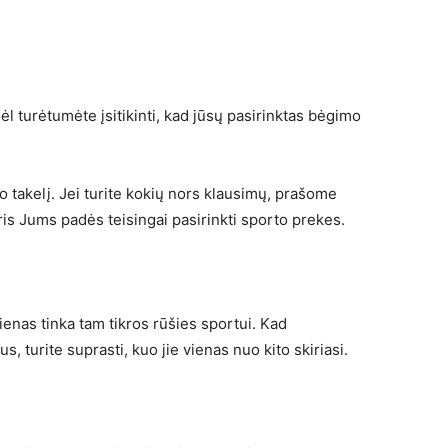
l turėtumėte įsitikinti, kad jūsų pasirinktas bėgimo
mo takelį. Jei turite kokių nors klausimų, prašome
ris Jums padės teisingai pasirinkti sporto prekes.
ienas tinka tam tikros rūšies sportui. Kad
, turite suprasti, kuo jie vienas nuo kito skiriasi.