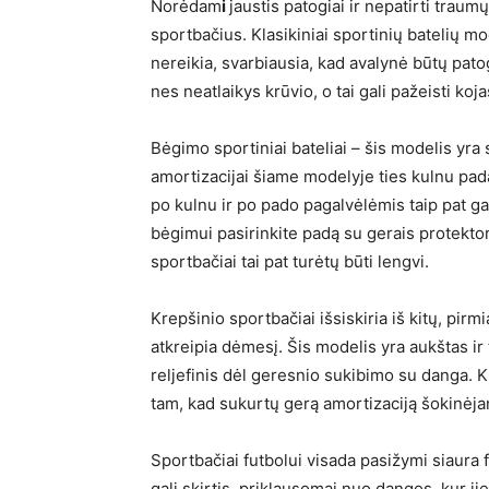
Norėdam
i
jaustis patogiai ir nepatirti traum
sportbačius. Klasikiniai sportinių batelių mod
nereikia, svarbiausia, kad avalynė būtų patog
nes neatlaikys krūvio, o tai gali pažeisti koja
Bėgimo sportiniai bateliai – šis modelis yr
amortizacijai šiame modelyje ties kulnu pada
po kulnu ir po pado pagalvėlėmis taip pat g
bėgimui pasirinkite padą su gerais protektor
sportbačiai tai pat turėtų būti lengvi.
Krepšinio sportbačiai išsiskiria iš kitų, pirmi
atkreipia dėmesį. Šis modelis yra aukštas 
reljefinis dėl geresnio sukibimo su danga. 
tam, kad sukurtų gerą amortizaciją šokinėja
Sportbačiai futbolui visada pasižymi siaura 
gali skirtis, priklausomai nuo dangos, kur ji