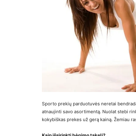
Sporto prekių parduotuvės neretai bendrada
atnaujinti savo asortimentą. Nuolat stebi ri
kokybiškas prekes už gerą kainą. Žemiau ras
Kaip išsirinkti bėgimo takelį?