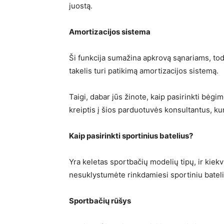
juostą.
Amortizacijos sistema
Ši funkcija sumažina apkrovą sąnariams, todė
takelis turi patikimą amortizacijos sistemą.
Taigi, dabar jūs žinote, kaip pasirinkti bėgi
kreiptis į šios parduotuvės konsultantus, ku
Kaip pasirinkti sportinius batelius?
Yra keletas sportbačių modelių tipų, ir kiekv
nesuklystumėte rinkdamiesi sportiniu batelius
Sportbačių rūšys