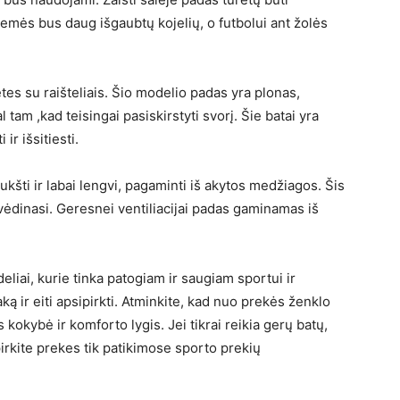
 žemės bus daug išgaubtų kojelių, o futbolui ant žolės
tes su raišteliais. Šio modelio padas yra plonas,
 tam ,kad teisingai pasiskirstyti svorį. Šie batai yra
ir išsitiesti.
šti ir labai lengvi, pagaminti iš akytos medžiagos. Šis
vėdinasi. Geresnei ventiliacijai padas gaminamas iš
liai, kurie tinka patogiam ir saugiam sportui ir
ką ir eiti apsipirkti. Atminkite, kad nuo prekės ženklo
 kokybė ir komforto lygis. Jei tikrai reikia gerų batų,
 pirkite prekes tik patikimose sporto prekių