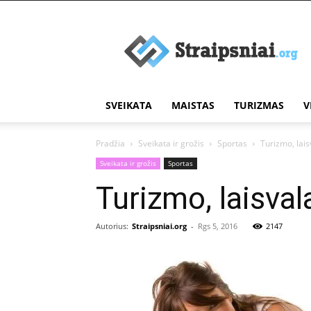
Įdomūs
straipsniai
SVEIKATA
MAISTAS
TURIZMAS
V
Pradžia
Sveikata ir grožis
Sportas
Turizmo, lais
Sveikata ir grožis
Sportas
Turizmo, laisval
Autorius:
Straipsniai.org
-
Rgs 5, 2016
2147