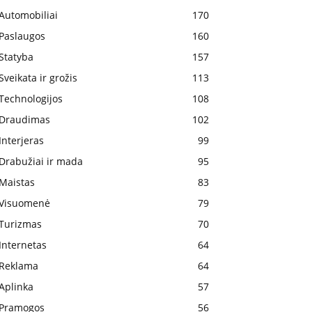
Automobiliai
170
Paslaugos
160
Statyba
157
Sveikata ir grožis
113
Technologijos
108
Draudimas
102
Interjeras
99
Drabužiai ir mada
95
Maistas
83
Visuomenė
79
Turizmas
70
Internetas
64
Reklama
64
Aplinka
57
Pramogos
56