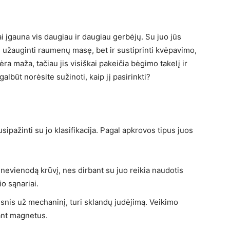
ai įgauna vis daugiau ir daugiau gerbėjų. Su juo jūs
ų, užauginti raumenų masę, bet ir sustiprinti kvėpavimo,
ėra maža, tačiau jis visiškai pakeičia bėgimo takelį ir
galbūt norėsite sužinoti, kaip jį pasirinkti?
ipažinti su jo klasifikacija. Pagal apkrovos tipus juos
 nevienodą krūvį, nes dirbant su juo reikia naudotis
o sąnariai.
snis už mechaninį, turi sklandų judėjimą. Veikimo
ant magnetus.