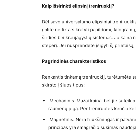
Kaip išsirinkti elipsinį treniruoklį?
Dėl savo universalumo elipsiniai treniruokli
galite ne tik atsikratyti papildomų kilogram
širdies bei kraujagyslių sistemas. Jo kaina n
steperį. Jei nusprendėte įsigyti šį prietaisą, 
Pagrindinės charakteristikos
Renkantis tinkamą treniruoklį, turėtumėte sus
skirsto į šiuos tipus:
Mechaninis. Mažai kaina, bet jie suteikia
raumenų jėgą. Per treniruotes kenčia keli
Magnetinis. Nėra triukšmingas ir patvare
principas yra smagračio sukimas naudoj