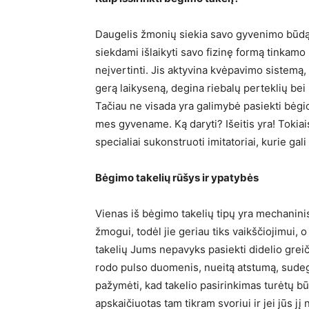
Daugelis žmonių siekia savo gyvenimo būdą pa
siekdami išlaikyti savo fizinę formą tinkam
neįvertinti. Jis aktyvina kvėpavimo sistemą
gerą laikyseną, degina riebalų perteklių bei 
Tačiau ne visada yra galimybė pasiekti bėgioj
mes gyvename. Ką daryti? Išeitis yra! Tokiai
specialiai sukonstruoti imitatoriai, kurie g
Bėgimo takelių rūšys ir ypatybės
Vienas iš bėgimo takelių tipų yra mechaninis.
žmogui, todėl jie geriau tiks vaikščiojimui, o
takelių Jums nepavyks pasiekti didelio greiči
rodo pulso duomenis, nueitą atstumą, sudegin
pažymėti, kad takelio pasirinkimas turėtų bū
apskaičiuotas tam tikram svoriui ir jei jūs jį