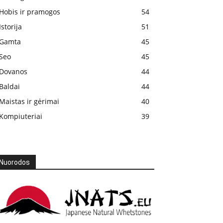
Hobis ir pramogos
54
Istorija
51
Gamta
45
Seo
45
Dovanos
44
Baldai
44
Maistas ir gėrimai
40
Kompiuteriai
39
Nuorodos