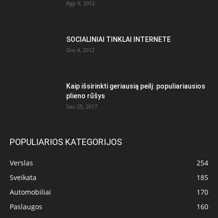
Rgp 9, 2012
SOCIALINIAI TINKLAI INTERNETE
Gru 4, 2012
Kaip išsirinkti geriausią peilį: populiariausios
plieno rūšys
Sau 25, 2017
POPULIARIOS KATEGORIJOS
Verslas
254
Sveikata
185
Automobiliai
170
Paslaugos
160