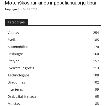
Moteriškos rankinės ir populiariausi jų tipai
Rasytojas.lt
-
Bir 25, 2018
Kategorijos
Verslas
254
Sveikata
185
Automobiliai
170
Paslaugos
160
Statyba
157
Sveikata ir grožis
113
Technologijos
108
Draudimas
102
Interjeras
99
Drabužiai ir mada
95
Maistas
83