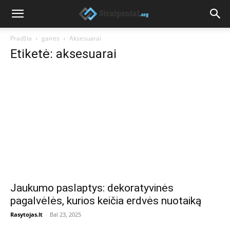
Pradžia
gairės
Aksesuarai
Etiketė: aksesuarai
Jaukumo paslaptys: dekoratyvinės
pagalvėlės, kurios keičia erdvės nuotaiką
Rasytojas.lt
-
Bal 23, 2025