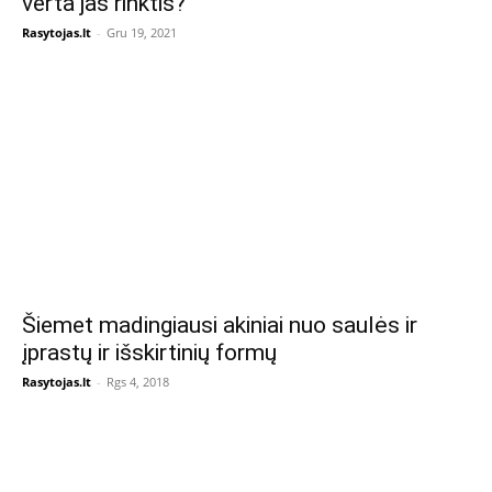
verta jas rinktis?
Rasytojas.lt
-
Gru 19, 2021
Šiemet madingiausi akiniai nuo saulės ir
įprastų ir išskirtinių formų
Rasytojas.lt
-
Rgs 4, 2018