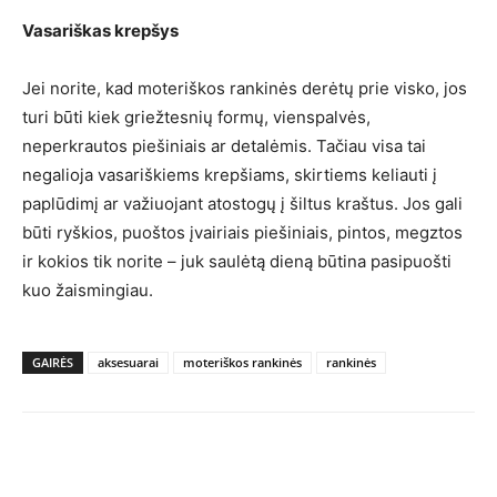
Vasariškas krepšys
Jei norite, kad moteriškos rankinės derėtų prie visko, jos
turi būti kiek griežtesnių formų, vienspalvės,
neperkrautos piešiniais ar detalėmis. Tačiau visa tai
negalioja vasariškiems krepšiams, skirtiems keliauti į
paplūdimį ar važiuojant atostogų į šiltus kraštus. Jos gali
būti ryškios, puoštos įvairiais piešiniais, pintos, megztos
ir kokios tik norite – juk saulėtą dieną būtina pasipuošti
kuo žaismingiau.
GAIRĖS
aksesuarai
moteriškos rankinės
rankinės