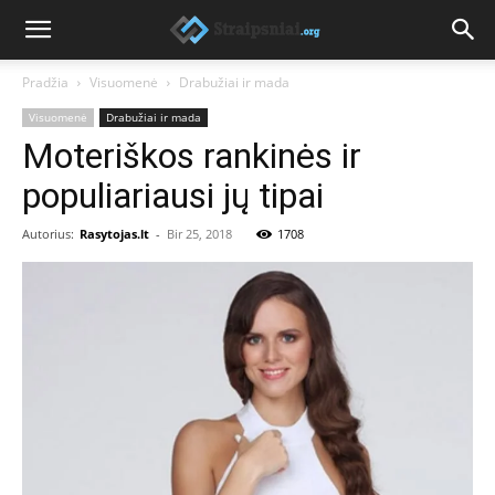
Pradžia
Visuomenė
Drabužiai ir mada
Visuomenė
Drabužiai ir mada
Moteriškos rankinės ir
populiariausi jų tipai
Autorius:
Rasytojas.lt
-
Bir 25, 2018
1708