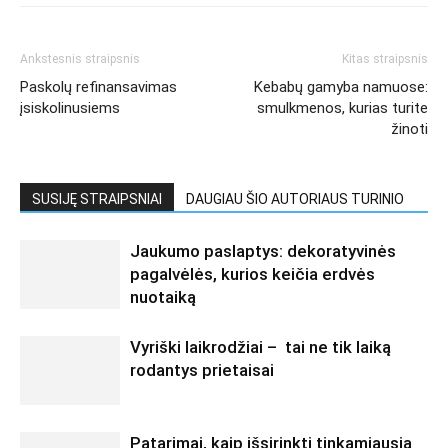
Ankstesnis straipsnis
Kitas straipsnis
Paskolų refinansavimas
Kebabų gamyba namuose:
įsiskolinusiems
smulkmenos, kurias turite
žinoti
SUSIJĘ STRAIPSNIAI
DAUGIAU ŠIO AUTORIAUS TURINIO
Jaukumo paslaptys: dekoratyvinės
pagalvėlės, kurios keičia erdvės
nuotaiką
Vyriški laikrodžiai – tai ne tik laiką
rodantys prietaisai
Patarimai, kaip išsirinkti tinkamiausią