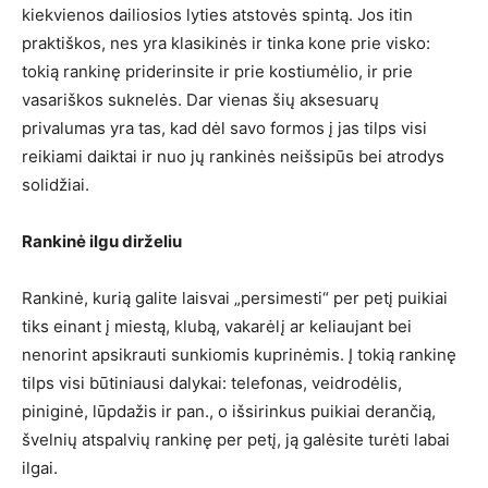
kiekvienos dailiosios lyties atstovės spintą. Jos itin
praktiškos, nes yra klasikinės ir tinka kone prie visko:
tokią rankinę priderinsite ir prie kostiumėlio, ir prie
vasariškos suknelės. Dar vienas šių aksesuarų
privalumas yra tas, kad dėl savo formos į jas tilps visi
reikiami daiktai ir nuo jų rankinės neišsipūs bei atrodys
solidžiai.
Rankinė ilgu dirželiu
Rankinė, kurią galite laisvai „persimesti“ per petį puikiai
tiks einant į miestą, klubą, vakarėlį ar keliaujant bei
nenorint apsikrauti sunkiomis kuprinėmis. Į tokią rankinę
tilps visi būtiniausi dalykai: telefonas, veidrodėlis,
piniginė, lūpdažis ir pan., o išsirinkus puikiai derančią,
švelnių atspalvių rankinę per petį, ją galėsite turėti labai
ilgai.