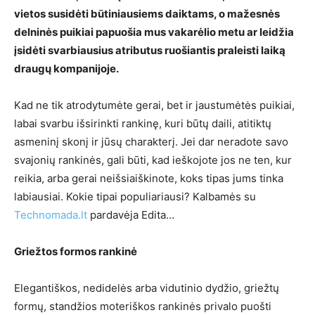
vietos susidėti būtiniausiems daiktams, o mažesnės
delninės puikiai papuošia mus vakarėlio metu ar leidžia
įsidėti svarbiausius atributus ruošiantis praleisti laiką
draugų kompanijoje.
Kad ne tik atrodytumėte gerai, bet ir jaustumėtės puikiai,
labai svarbu išsirinkti rankinę, kuri būtų daili, atitiktų
asmeninį skonį ir jūsų charakterį. Jei dar neradote savo
svajonių rankinės, gali būti, kad ieškojote jos ne ten, kur
reikia, arba gerai neišsiaiškinote, koks tipas jums tinka
labiausiai. Kokie tipai populiariausi? Kalbamės su
Technomada.lt
pardavėja Edita…
Griežtos formos rankinė
Elegantiškos, nedidelės arba vidutinio dydžio, griežtų
formų, standžios moteriškos rankinės privalo puošti