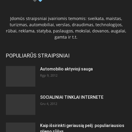
Įdomūs straipsniai įvairiomis temomis: sveikata, maistas,
turizmas, automobiliai, verslas, draudimas, technologijos,
rūbai, reklama, statyba, paslaugos, mokslai, dovanos, augalai,
gamta ir t.t.
POPULIARŪS STRAIPSNIAI
Automobilio aktyvioji sauga
Rgp 9, 2012
SOCIALINIAI TINKLAI INTERNETE
Gru 4, 2012
Kaip išsirinkti geriausią peilį: populiariausios
plieno rūšys