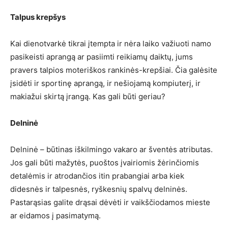
Talpus krepšys
Kai dienotvarkė tikrai įtempta ir nėra laiko važiuoti namo
pasikeisti aprangą ar pasiimti reikiamų daiktų, jums
pravers talpios moteriškos rankinės-krepšiai. Čia galėsite
įsidėti ir sportinę aprangą, ir nešiojamą kompiuterį, ir
makiažui skirtą įrangą. Kas gali būti geriau?
Delninė
Delninė – būtinas iškilmingo vakaro ar šventės atributas.
Jos gali būti mažytės, puoštos įvairiomis žėrinčiomis
detalėmis ir atrodančios itin prabangiai arba kiek
didesnės ir talpesnės, ryškesnių spalvų delninės.
Pastarąsias galite drąsai dėvėti ir vaikščiodamos mieste
ar eidamos į pasimatymą.