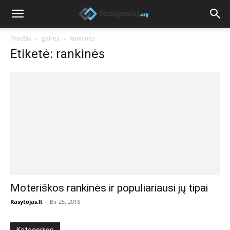
Pradžia
gairės
Rankinės
Etiketė: rankinės
Moteriškos rankinės ir populiariausi jų tipai
Rasytojas.lt
-
Bir 25, 2018