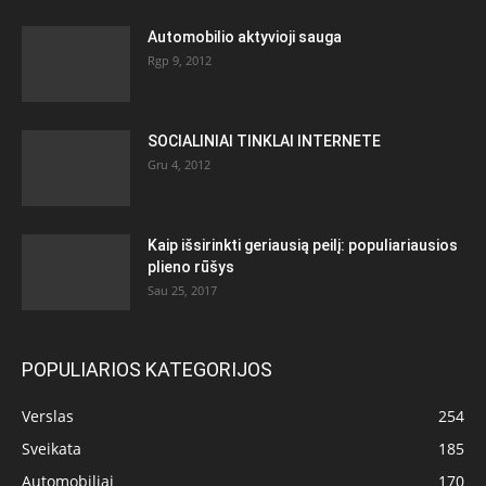
Automobilio aktyvioji sauga
Rgp 9, 2012
SOCIALINIAI TINKLAI INTERNETE
Gru 4, 2012
Kaip išsirinkti geriausią peilį: populiariausios
plieno rūšys
Sau 25, 2017
POPULIARIOS KATEGORIJOS
Verslas
254
Sveikata
185
Automobiliai
170