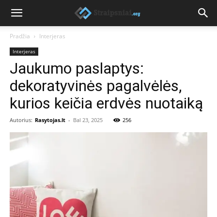
Pradžia
Interjeras
Interjeras
Jaukumo paslaptys:
dekoratyvinės pagalvėlės,
kurios keičia erdvės nuotaiką
Autorius:
Rasytojas.lt
-
Bal 23, 2025
256