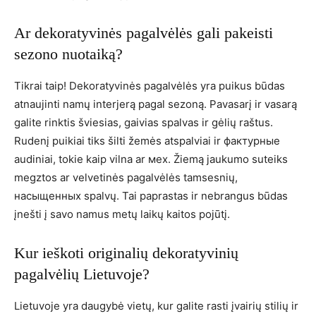
Ar dekoratyvinės pagalvėlės gali pakeisti
sezono nuotaiką?
Tikrai taip! Dekoratyvinės pagalvėlės yra puikus būdas
atnaujinti namų interjerą pagal sezoną. Pavasarį ir vasarą
galite rinktis šviesias, gaivias spalvas ir gėlių raštus.
Rudenį puikiai tiks šilti žemės atspalviai ir фактурные
audiniai, tokie kaip vilna ar мех. Žiemą jaukumo suteiks
megztos ar velvetinės pagalvėlės tamsesnių,
насыщенных spalvų. Tai paprastas ir nebrangus būdas
įnešti į savo namus metų laikų kaitos pojūtį.
Kur ieškoti originalių dekoratyvinių
pagalvėlių Lietuvoje?
Lietuvoje yra daugybė vietų, kur galite rasti įvairių stilių ir