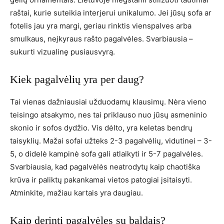
raštai, kurie suteikia interjerui unikalumo. Jei jūsų sofa ar
fotelis jau yra margi, geriau rinktis vienspalves arba
smulkaus, neįkyraus rašto pagalvėles. Svarbiausia –
sukurti vizualinę pusiausvyrą.
Kiek pagalvėlių yra per daug?
Tai vienas dažniausiai užduodamų klausimų. Nėra vieno
teisingo atsakymo, nes tai priklauso nuo jūsų asmeninio
skonio ir sofos dydžio. Vis dėlto, yra keletas bendrų
taisyklių. Mažai sofai užteks 2-3 pagalvėlių, vidutinei – 3-
5, o didelė kampinė sofa gali atlaikyti ir 5-7 pagalvėles.
Svarbiausia, kad pagalvėlės neatrodytų kaip chaotiška
krūva ir paliktų pakankamai vietos patogiai įsitaisyti.
Atminkite, mažiau kartais yra daugiau.
Kaip derinti pagalvėles su baldais?