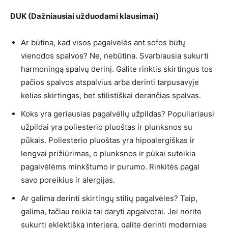
DUK (Dažniausiai užduodami klausimai)
Ar būtina, kad visos pagalvėlės ant sofos būtų
vienodos spalvos? Ne, nebūtina. Svarbiausia sukurti
harmoningą spalvų derinį. Galite rinktis skirtingus tos
pačios spalvos atspalvius arba derinti tarpusavyje
kelias skirtingas, bet stilistiškai derančias spalvas.
Koks yra geriausias pagalvėlių užpildas? Populiariausi
užpildai yra poliesterio pluoštas ir plunksnos su
pūkais. Poliesterio pluoštas yra hipoalergiškas ir
lengvai prižiūrimas, o plunksnos ir pūkai suteikia
pagalvėlėms minkštumo ir purumo. Rinkitės pagal
savo poreikius ir alergijas.
Ar galima derinti skirtingų stilių pagalvėles? Taip,
galima, tačiau reikia tai daryti apgalvotai. Jei norite
sukurti eklektišką interjerą, galite derinti modernias