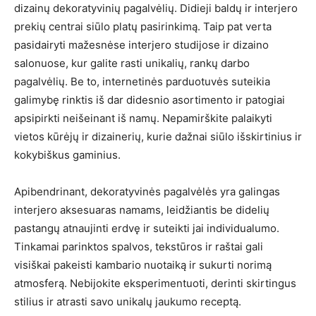
dizainų dekoratyvinių pagalvėlių. Didieji baldų ir interjero
prekių centrai siūlo platų pasirinkimą. Taip pat verta
pasidairyti mažesnėse interjero studijose ir dizaino
salonuose, kur galite rasti unikalių, rankų darbo
pagalvėlių. Be to, internetinės parduotuvės suteikia
galimybę rinktis iš dar didesnio asortimento ir patogiai
apsipirkti neišeinant iš namų. Nepamirškite palaikyti
vietos kūrėjų ir dizainerių, kurie dažnai siūlo išskirtinius ir
kokybiškus gaminius.
Apibendrinant, dekoratyvinės pagalvėlės yra galingas
interjero aksesuaras namams, leidžiantis be didelių
pastangų atnaujinti erdvę ir suteikti jai individualumo.
Tinkamai parinktos spalvos, tekstūros ir raštai gali
visiškai pakeisti kambario nuotaiką ir sukurti norimą
atmosferą. Nebijokite eksperimentuoti, derinti skirtingus
stilius ir atrasti savo unikalų jaukumo receptą.