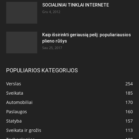
SOCIALINIAI TINKLAI INTERNETE
Gru 4, 2012
Kaip išsirinkti geriausią peilį: populiariausios
plieno rūšys
Sau 25, 2017
POPULIARIOS KATEGORIJOS
Verslas
254
Sveikata
185
Automobiliai
170
Paslaugos
160
Statyba
157
Sveikata ir grožis
113