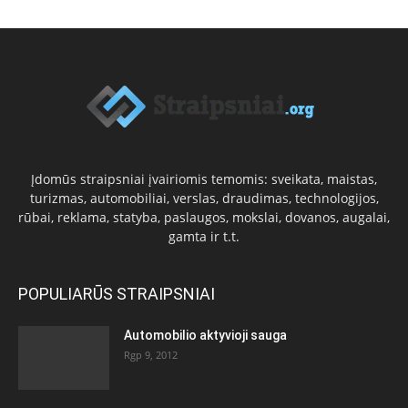
Įdomūs straipsniai įvairiomis temomis: sveikata, maistas,
turizmas, automobiliai, verslas, draudimas, technologijos,
rūbai, reklama, statyba, paslaugos, mokslai, dovanos, augalai,
gamta ir t.t.
POPULIARŪS STRAIPSNIAI
Automobilio aktyvioji sauga
Rgp 9, 2012