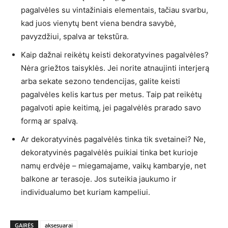
pagalvėles su vintažiniais elementais, tačiau svarbu,
kad juos vienytų bent viena bendra savybė,
pavyzdžiui, spalva ar tekstūra.
Kaip dažnai reikėtų keisti dekoratyvines pagalvėles?
Nėra griežtos taisyklės. Jei norite atnaujinti interjerą
arba sekate sezono tendencijas, galite keisti
pagalvėles kelis kartus per metus. Taip pat reikėtų
pagalvoti apie keitimą, jei pagalvėlės prarado savo
formą ar spalvą.
Ar dekoratyvinės pagalvėlės tinka tik svetainei? Ne,
dekoratyvinės pagalvėlės puikiai tinka bet kurioje
namų erdvėje – miegamajame, vaikų kambaryje, net
balkone ar terasoje. Jos suteikia jaukumo ir
individualumo bet kuriam kampeliui.
GAIRĖS
aksesuarai