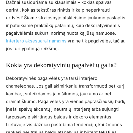
Dažnai susiduriame su klausimais – kokias spalvas
derinti, kokias tekstūras rinktis ir kaip neperkrauti
erdvės? Šiame straipsnyje atskleisime jaukumo paslaptis
ir pateiksime praktiškų patarimų, kaip dekoratyvinėmis
pagalvėlėmis sukurti norimą nuotaiką jūsų namuose.
Interjero aksesuarai namams
yra ne tik pagalvėlės, tačiau
jos turi ypatingą reikšmę.
Kokia yra dekoratyvinių pagalvėlių galia?
Dekoratyvinės pagalvėlės yra tarsi interjero
chameleonas. Jos gali akimirksniu transformuoti bet kurį
kambarį, suteikdamos jam šilumos, jaukumo ar net
dramatiškumo. Pagalvėlės yra vienas paprasčiausių būdų
įnešti spalvų akcentų į neutralų interjerą arba sujungti
tarpusavyje skirtingus baldus ir dekoro elementus.
Lietuvoje vis dažniau pastebima tendencija, kai žmonės
renkasi neutralius baldų atspalvius ir būtent tekstilės