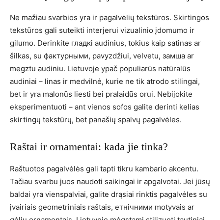
Ne mažiau svarbios yra ir pagalvėlių tekstūros. Skirtingos
tekstūros gali suteikti interjerui vizualinio įdomumo ir
gilumo. Derinkite гладкі audinius, tokius kaip satinas ar
šilkas, su фактурными, pavyzdžiui, velvetu, замша ar
megztu audiniu. Lietuvoje ypač populiarūs natūralūs
audiniai – linas ir medvilnė, kurie ne tik atrodo stilingai,
bet ir yra malonūs liesti bei pralaidūs orui. Nebijokite
eksperimentuoti – ant vienos sofos galite derinti kelias
skirtingų tekstūrų, bet panašių spalvų pagalvėles.
Raštai ir ornamentai: kada jie tinka?
Raštuotos pagalvėlės gali tapti tikru kambario akcentu.
Tačiau svarbu juos naudoti saikingai ir apgalvotai. Jei jūsų
baldai yra vienspalviai, galite drąsiai rinktis pagalvėles su
įvairiais geometriniais raštais, етнічними motyvais ar
gėlių ornamentais. Lietuvoje mėgstami stilizuoti tautiniai