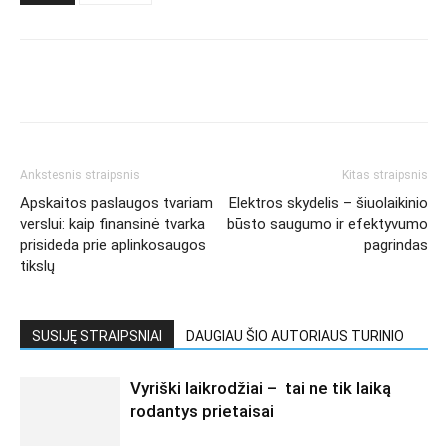
Ankstesnis straipsnis
Kitas straipsnis
Apskaitos paslaugos tvariam
Elektros skydelis – šiuolaikinio
verslui: kaip finansinė tvarka
būsto saugumo ir efektyvumo
prisideda prie aplinkosaugos
pagrindas
tikslų
SUSIJĘ STRAIPSNIAI
DAUGIAU ŠIO AUTORIAUS TURINIO
Vyriški laikrodžiai – tai ne tik laiką
rodantys prietaisai