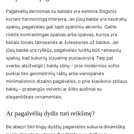
Pagalvėlių derinimas su baldais yra esminis žingsnis
kuriant harmoningą interjerą. Jei jūsų baldai yra neutralių
spalvų, pagalvėlės gali tapti spalviniu akcentu. Galite
rinktis kontrastingas spalvas arba spalvas, kurios yra
keliais tonais tamsesnės ar šviesesnės už baldus. Jei
jūsų baldai yra ryškūs, pagalvėlės turėtų būti ramesnių
spalvų, kad sukurtų vizualinę pusiausvyrą. Taip pat
svarbu atsižvelgti į baldų stilių – prie modernios sofos
puikiai tiks geometrinių raštų arba vienspalvės
minimalistinio dizaino pagalvėlės, o prie klasikinio stiliaus
baldų – prabangūs velveto ar šilko audiniai su
elegantiškais ornamentais.
Ar pagalvėlių dydis turi reikšmę?
Be abejo! Skirtingų dydžių pagalvėlės sukuria dinamišką