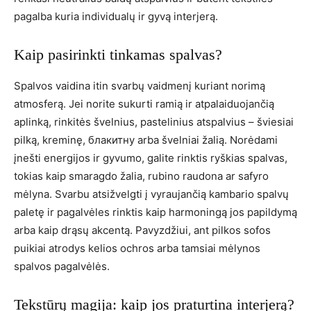
pagalba kuria individualų ir gyvą interjerą.
Kaip pasirinkti tinkamas spalvas?
Spalvos vaidina itin svarbų vaidmenį kuriant norimą
atmosferą. Jei norite sukurti ramią ir atpalaiduojančią
aplinką, rinkitės švelnius, pastelinius atspalvius – šviesiai
pilką, kreminę, блакитну arba švelniai žalią. Norėdami
įnešti energijos ir gyvumo, galite rinktis ryškias spalvas,
tokias kaip smaragdo žalia, rubino raudona ar safyro
mėlyna. Svarbu atsižvelgti į vyraujančią kambario spalvų
paletę ir pagalvėles rinktis kaip harmoningą jos papildymą
arba kaip drąsų akcentą. Pavyzdžiui, ant pilkos sofos
puikiai atrodys kelios ochros arba tamsiai mėlynos
spalvos pagalvėlės.
Tekstūrų magija: kaip jos praturtina interjerą?