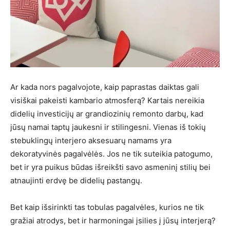
Ar kada nors pagalvojote, kaip paprastas daiktas gali
visiškai pakeisti kambario atmosferą? Kartais nereikia
didelių investicijų ar grandiozinių remonto darbų, kad
jūsų namai taptų jaukesni ir stilingesni. Vienas iš tokių
stebuklingų interjero aksesuarų namams yra
dekoratyvinės pagalvėlės. Jos ne tik suteikia patogumo,
bet ir yra puikus būdas išreikšti savo asmeninį stilių bei
atnaujinti erdvę be didelių pastangų.
Bet kaip išsirinkti tas tobulas pagalvėles, kurios ne tik
gražiai atrodys, bet ir harmoningai įsilies į jūsų interjerą?