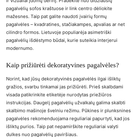
ir vizualiai įdomų derinį. Pradėkite nuo didžiausių
pagalvėlių sofos kraštuose ir link centro dėliokite
mažesnes. Taip pat galite naudoti įvairių formų
pagalvėles – kvadratines, stačiakampes, apvalias ar net
cilindro formos. Lietuvoje populiarėja asimetriški
pagalvėlių išdėstymo būdai, kurie suteikia interjerui
modernumo.
Kaip prižiūrėti dekoratyvines pagalvėles?
Norint, kad jūsų dekoratyvinės pagalvėlės ilgai išliktų
gražios, svarbu tinkamai jas prižiūrėti. Prieš skalbdami
visada patikrinkite etiketėje nurodytas priežiūros
instrukcijas. Daugelį pagalvėlių užvalkalų galima skalbti
skalbimo mašinoje švelniu režimu. Pūkines ir plunksnines
pagalvėles rekomenduojama reguliariai papurtyti, kad jos
išliktų purios. Taip pat nepamirškite reguliariai valyti
dulkes nuo pagalvėlių paviršiaus.