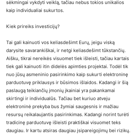
sėkmingai vykdyti veiklą, tačiau nebus tokios unikalios
kaip individualiai sukurtos.
Kiek prireiks investicijų?
Tai gali kainuoti vos keliasdešimt Eurų, jeigu viską
darysite savarankiškai, ir netgi keliasdešimt tūkstančių.
Aišku, tikrai nereikės visuomet tiek išleisti, tačiau kartais
tiek gali kainuoti itin didelės apimties projektai. Todėl tik
nuo jūsų asmeninio pasirinkimo kaip sukurti elektroninę
parduotuvę priklausys ir būsimos išlaidos. Kadangi ir šią
paslaugą teikiančių įmonių įkainiai yra pakankamai
skirtingi ir individualūs. Tačiau bet kuriuo atveju
elektroninė prekyba bus žymiai saugesnis ir mažiau
resursų reikalaujantis pasirinkimas. Kadangi norint turėti
tradicinę parduotuvę išleisti praktiškai visuomet teks
daugiau. Ir kartu atsiras daugiau įsipareigojimų bei rizikų.