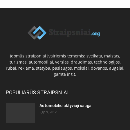
Įdomūs straipsniai įvairiomis temomis: sveikata, maistas,
turizmas, automobiliai, verslas, draudimas, technologijos,
rūbai, reklama, statyba, paslaugos, mokslai, dovanos, augalai,
gamta ir t.t.
POPULIARŪS STRAIPSNIAI
Automobilio aktyvioji sauga
Rgp 9, 2012