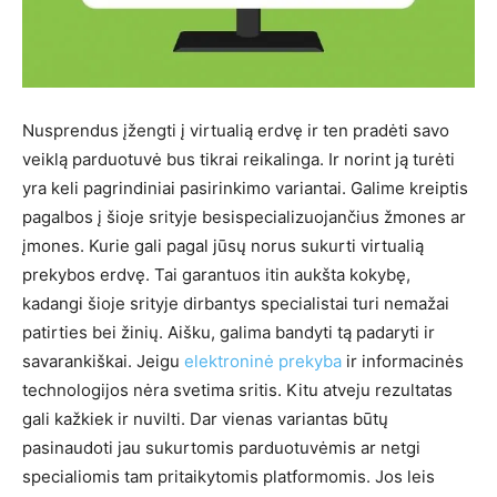
Nusprendus įžengti į virtualią erdvę ir ten pradėti savo
veiklą parduotuvė bus tikrai reikalinga. Ir norint ją turėti
yra keli pagrindiniai pasirinkimo variantai. Galime kreiptis
pagalbos į šioje srityje besispecializuojančius žmones ar
įmones. Kurie gali pagal jūsų norus sukurti virtualią
prekybos erdvę. Tai garantuos itin aukšta kokybę,
kadangi šioje srityje dirbantys specialistai turi nemažai
patirties bei žinių. Aišku, galima bandyti tą padaryti ir
savarankiškai. Jeigu
elektroninė prekyba
ir informacinės
technologijos nėra svetima sritis. Kitu atveju rezultatas
gali kažkiek ir nuvilti. Dar vienas variantas būtų
pasinaudoti jau sukurtomis parduotuvėmis ar netgi
specialiomis tam pritaikytomis platformomis. Jos leis