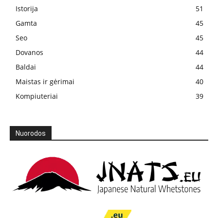
Istorija
51
Gamta
45
Seo
45
Dovanos
44
Baldai
44
Maistas ir gėrimai
40
Kompiuteriai
39
Nuorodos