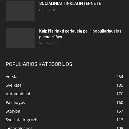
SOCIALINIAI TINKLAI INTERNETE
Gru 4, 2012
Kaip išsirinkti geriausią peilį: populiariausios
plieno rūšys
Sau 25, 2017
POPULIARIOS KATEGORIJOS
Verslas
254
Sveikata
185
Automobiliai
170
Paslaugos
160
Statyba
157
Sveikata ir grožis
113
Technologijos
108