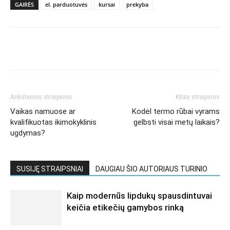
GAIRĖS
el. parduotuvės
kursai
prekyba
Ankstesnis straipsnis
Kitas straipsnis
Vaikas namuose ar
Kodėl termo rūbai vyrams
kvalifikuotas ikimokyklinis
gelbsti visai metų laikais?
ugdymas?
SUSIJĘ STRAIPSNIAI
DAUGIAU ŠIO AUTORIAUS TURINIO
Kaip modernūs lipdukų spausdintuvai
keičia etikečių gamybos rinką