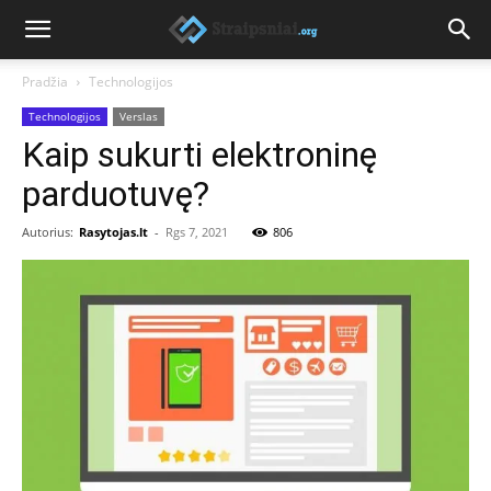
Pradžia
Technologijos
Technologijos
Verslas
Kaip sukurti elektroninę
parduotuvę?
Autorius:
Rasytojas.lt
-
Rgs 7, 2021
806