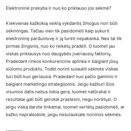
Elektroninė prekyba ir nuo ko priklauso jos sėkmė?
Kiekvienas kažkokią veiklą vykdantis žmogus nori būti
sėkmingas. Tačiau vien tik pasidomėti kaip sukurti
elektroninę parduotuvę ir ją turėti nepakanka. Nes tai tik
pirmas žingsnis, nuo ko reikėtų pradėti. O tuomet jau
viskas priklausys nuo daugybės įvairiausių faktorių.
Pradedant rinkos konkurencine aplinka ir baigiant jūsų
siūlomu produktu. Todėl norint sulaukti sėkmės viskas
turi būti kuo geriausia. Pradedant nuo pačio gaminio ir
baigiant marketingo strategijomis. Jeigu kažkuri šios
visumos dalis nebus tokia gera, tuomet natūraliai ir
rezultatai gali būti gerokai prastesni, negu norėtųsi. O
jeigu viską darote tinkamai, tuomet vertėtų pasidomėti, ar
kažko nepraleidote, jeigu nesulaukiate norimos sėkmės.