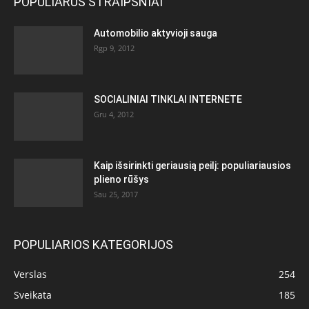
POPULIARŪS STRAIPSNIAI
Automobilio aktyvioji sauga
Rgp 9, 2012
SOCIALINIAI TINKLAI INTERNETE
Gru 4, 2012
Kaip išsirinkti geriausią peilį: populiariausios
plieno rūšys
Sau 25, 2017
POPULIARIOS KATEGORIJOS
Verslas
254
Sveikata
185