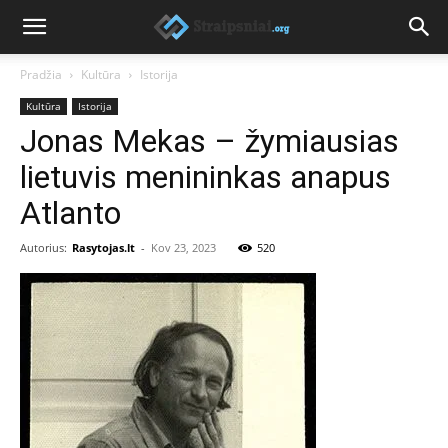
Pradžia
Kultūra
Istorija
Kultūra
Istorija
Jonas Mekas – žymiausias
lietuvis menininkas anapus
Atlanto
Autorius:
Rasytojas.lt
-
Kov 23, 2023
520