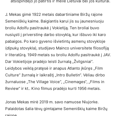
atsispindėjo jo patirtis ir meilė Lietuvai bei jos kultūrai.
J. Mekas gimė 1922 metais dabartiniame Biržų rajone
Semeniškių kaime. Baigiantis karui jis su jaunesniuoju
broliu Adolfu pasitraukė į Vokietiją. Ten broliai buvo
nusiųsti į priverstinę darbo stovyklą, kur išbuvo iki karo
pabaigos. Po karo gyveno išvietintų asmenų stovykloje
(
dipukų
stovykla), studijavo Mainco universitete filosofiją
ir literatūrą. 1949 metais su broliu Adolfu pasitraukė į JAV.
Dar Vokietijoje pradėjo leisti žurnalą „Žvilgsniai“.
Leidybos veiklą pratęsė ir anapus Atlanto įkūręs „Film
Culture“ žurnalą ir laikraštį „Intro Bulletin“. Vėliau dirbo
žurnaluose „The Village Voice“, „Cinemages“, „Films in
Review“ ir kt.. Kino filmus pradėjo kurti 1956 metais.
Jonas Mekas mirė 2019 m. savo namuose Niujorke.
Palaidotas šalia tėvų gimtajame Semeniškių kaime Biržų
rajone.