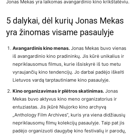
Jonas Mekas yra laikomas avangardinio kino krikštatėviu.
5 dalykai, dėl kurių Jonas Mekas
yra žinomas visame pasaulyje
Avangardinis kino menas.
Jonas Mekas buvo vienas
iš avangardinio kino pradininkų. Jis kūrė unikalius ir
nepriklausomus filmus, kurie išsiskyrė iš tuo metu
vyraujančių kino tendencijų. Jo darbai padėjo iškelti
Lietuvos vardą tarptautiniame kino pasaulyje.
Kino organizavimas ir plėtros skatinimas.
Jonas
Mekas buvo aktyvus kino meno organizatorius ir
entuziastas. Jis įkūrė Niujorko kino archyvą
„Anthology Film Archives“, kuris yra viena didžiausių
nepriklausomų filmų kolekcijų pasaulyje. Taip pat jis
padėjo organizuoti daugybę kino festivalių ir parodų,