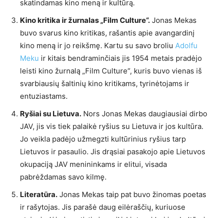
skatindamas kino meną ir kultūrą.
Kino kritika ir žurnalas „Film Culture“.
Jonas Mekas
buvo svarus kino kritikas, rašantis apie avangardinį
kino meną ir jo reikšmę. Kartu su savo broliu
Adolfu
Meku
ir kitais bendraminčiais jis 1954 metais pradėjo
leisti kino žurnalą „Film Culture“, kuris buvo vienas iš
svarbiausių šaltinių kino kritikams, tyrinėtojams ir
entuziastams.
Ryšiai su Lietuva.
Nors Jonas Mekas daugiausiai dirbo
JAV, jis vis tiek palaikė ryšius su Lietuva ir jos kultūra.
Jo veikla padėjo užmegzti kultūrinius ryšius tarp
Lietuvos ir pasaulio. Jis drąsiai pasakojo apie Lietuvos
okupaciją JAV menininkams ir elitui, visada
pabrėždamas savo kilmę.
Literatūra.
Jonas Mekas taip pat buvo žinomas poetas
ir rašytojas. Jis parašė daug eilėraščių, kuriuose