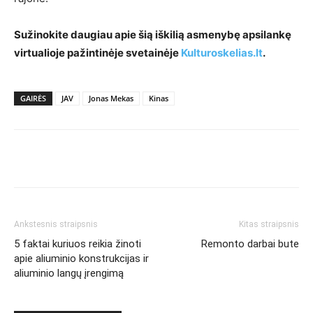
Sužinokite daugiau apie šią iškilią asmenybę apsilankę
virtualioje pažintinėje svetainėje
Kulturoskelias.lt
.
GAIRĖS
JAV
Jonas Mekas
Kinas
Ankstesnis straipsnis
Kitas straipsnis
5 faktai kuriuos reikia žinoti
Remonto darbai bute
apie aliuminio konstrukcijas ir
aliuminio langų įrengimą