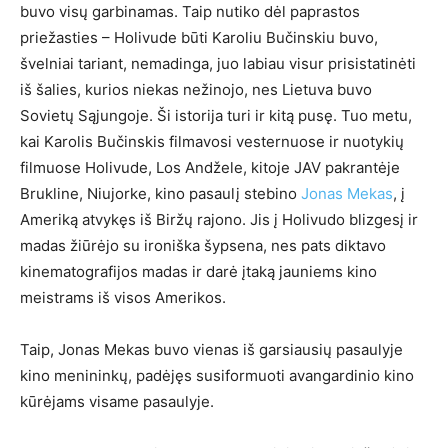
buvo visų garbinamas. Taip nutiko dėl paprastos
priežasties – Holivude būti Karoliu Bučinskiu buvo,
švelniai tariant, nemadinga, juo labiau visur prisistatinėti
iš šalies, kurios niekas nežinojo, nes Lietuva buvo
Sovietų Sąjungoje. Ši istorija turi ir kitą pusę. Tuo metu,
kai Karolis Bučinskis filmavosi vesternuose ir nuotykių
filmuose Holivude, Los Andžele, kitoje JAV pakrantėje
Brukline, Niujorke, kino pasaulį stebino
Jonas Mekas
, į
Ameriką atvykęs iš Biržų rajono. Jis į Holivudo blizgesį ir
madas žiūrėjo su ironiška šypsena, nes pats diktavo
kinematografijos madas ir darė įtaką jauniems kino
meistrams iš visos Amerikos.
Taip, Jonas Mekas buvo vienas iš garsiausių pasaulyje
kino menininkų, padėjęs susiformuoti avangardinio kino
kūrėjams visame pasaulyje.