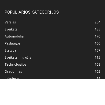
POPULIARIOS KATEGORIJOS
Verslas
254
Sveikata
185
Automobiliai
170
Paslaugos
160
Statyba
157
Sveikata ir grožis
113
Technologijos
108
Draudimas
102
Interjeras
99
Pagrindinis
Privatumo politika
Turinio naudojimo sąlygos
Kontaktai