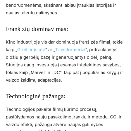
bendruomenėms, skatinant labiau įtraukias istorijas ir
naujas talentų galimybes.
Franšizių dominavimas:
Kino industrijoje vis dar dominuoja franšizės filmai, tokie
kaip „
Greiti ir įsiutę
“ ar „
Transformeriai
“, pritraukiantys
didžiulę gerbėjų bazę ir generuojantys didelį pelną.
Studijos daug investuoja į esamas intelektines savybes,
tokias kaip „Marvel“ ir „DC“, taip pat į populiarias knygų ir
vaizdo žaidimų adaptacijas.
Technologinė pažanga:
Technologijos pakeitė filmų kūrimo procesą,
pasiūlydamos naujų pasakojimo įrankių ir metodų. CGI ir
vaizdo efektų pažanga atvėrė naujas galimybes