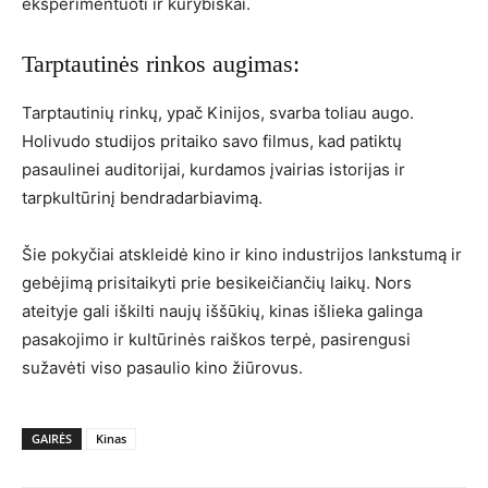
eksperimentuoti ir kūrybiškai.
Tarptautinės rinkos augimas:
Tarptautinių rinkų, ypač Kinijos, svarba toliau augo.
Holivudo studijos pritaiko savo filmus, kad patiktų
pasaulinei auditorijai, kurdamos įvairias istorijas ir
tarpkultūrinį bendradarbiavimą.
Šie pokyčiai atskleidė kino ir kino industrijos lankstumą ir
gebėjimą prisitaikyti prie besikeičiančių laikų. Nors
ateityje gali iškilti naujų iššūkių, kinas išlieka galinga
pasakojimo ir kultūrinės raiškos terpė, pasirengusi
sužavėti viso pasaulio kino žiūrovus.
GAIRĖS
Kinas