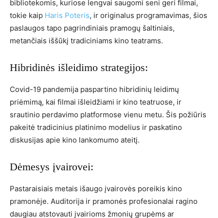
bibliotekomis, kuriose lengvai saugomi seni geri filmai,
tokie kaip
Haris Poteris
, ir originalus programavimas, šios
paslaugos tapo pagrindiniais pramogų šaltiniais,
metančiais iššūkį tradiciniams kino teatrams.
Hibridinės išleidimo strategijos:
Covid-19 pandemija paspartino hibridinių leidimų
priėmimą, kai filmai išleidžiami ir kino teatruose, ir
srautinio perdavimo platformose vienu metu. Šis požiūris
pakeitė tradicinius platinimo modelius ir paskatino
diskusijas apie kino lankomumo ateitį.
Dėmesys įvairovei:
Pastaraisiais metais išaugo įvairovės poreikis kino
pramonėje. Auditorija ir pramonės profesionalai ragino
daugiau atstovauti įvairioms žmonių grupėms ar