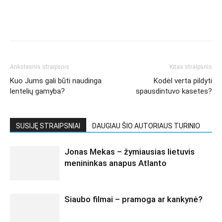
Ankstesnis straipsnis
Kitas straipsnis
Kuo Jums gali būti naudinga
Kodėl verta pildyti
lentelių gamyba?
spausdintuvo kasetes?
SUSIJĘ STRAIPSNIAI
DAUGIAU ŠIO AUTORIAUS TURINIO
Jonas Mekas – žymiausias lietuvis
menininkas anapus Atlanto
Siaubo filmai – pramoga ar kankynė?