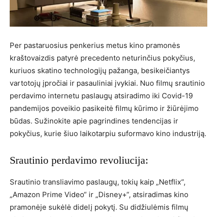
Per pastaruosius penkerius metus kino pramonės
kraštovaizdis patyrė precedento neturinčius pokyčius,
kuriuos skatino technologijų pažanga, besikeičiantys
vartotojų įpročiai ir pasauliniai įvykiai. Nuo filmų srautinio
perdavimo internetu paslaugų atsiradimo iki Covid-19
pandemijos poveikio pasikeitė filmų kūrimo ir žiūrėjimo
būdas. Sužinokite apie pagrindines tendencijas ir
pokyčius, kurie šiuo laikotarpiu suformavo kino industriją.
Srautinio perdavimo revoliucija:
Srautinio transliavimo paslaugų, tokių kaip „Netflix“,
„Amazon Prime Video“ ir „Disney+“, atsiradimas kino
pramonėje sukėlė didelį pokytį. Su didžiulėmis filmų