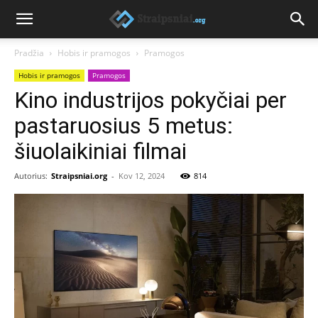
Pradžia
Hobis ir pramogos
Pramogos
Hobis ir pramogos
Pramogos
Kino industrijos pokyčiai per
pastaruosius 5 metus:
šiuolaikiniai filmai
Autorius:
Straipsniai.org
-
Kov 12, 2024
814