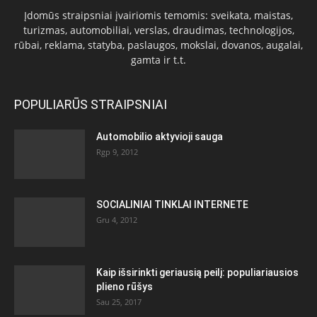
Įdomūs straipsniai įvairiomis temomis: sveikata, maistas,
turizmas, automobiliai, verslas, draudimas, technologijos,
rūbai, reklama, statyba, paslaugos, mokslai, dovanos, augalai,
gamta ir t.t.
POPULIARŪS STRAIPSNIAI
Automobilio aktyvioji sauga
Rgp 9, 2012
SOCIALINIAI TINKLAI INTERNETE
Gru 4, 2012
Kaip išsirinkti geriausią peilį: populiariausios
plieno rūšys
Sau 25, 2017