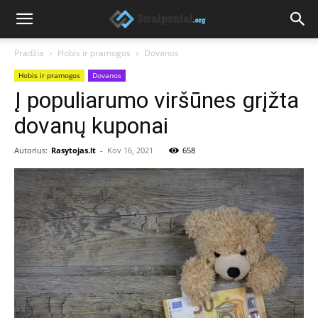
Pradžia
Hobis ir pramogos
Dovanos
Hobis ir pramogos
Dovanos
Į populiarumo viršūnes grįžta
dovanų kuponai
Autorius:
Rasytojas.lt
-
Kov 16, 2021
658