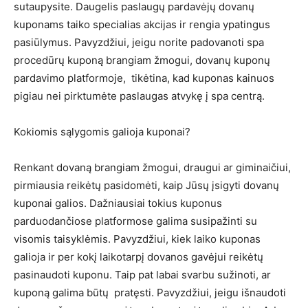
sutaupysite. Daugelis paslaugų pardavėjų dovanų
kuponams taiko specialias akcijas ir rengia ypatingus
pasiūlymus. Pavyzdžiui, jeigu norite padovanoti spa
procedūrų kuponą brangiam žmogui, dovanų kuponų
pardavimo platformoje, tikėtina, kad kuponas kainuos
pigiau nei pirktumėte paslaugas atvykę į spa centrą.
Kokiomis sąlygomis galioja kuponai?
Renkant dovaną brangiam žmogui, draugui ar giminaičiui,
pirmiausia reikėtų pasidomėti, kaip Jūsų įsigyti dovanų
kuponai galios. Dažniausiai tokius kuponus
parduodančiose platformose galima susipažinti su
visomis taisyklėmis. Pavyzdžiui, kiek laiko kuponas
galioja ir per kokį laikotarpį dovanos gavėjui reikėtų
pasinaudoti kuponu. Taip pat labai svarbu sužinoti, ar
kuponą galima būtų pratęsti. Pavyzdžiui, jeigu išnaudoti