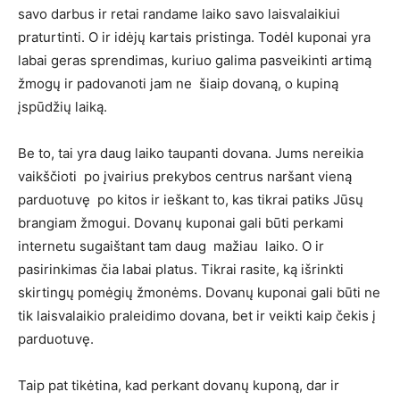
savo darbus ir retai randame laiko savo laisvalaikiui
praturtinti. O ir idėjų kartais pristinga. Todėl kuponai yra
labai geras sprendimas, kuriuo galima pasveikinti artimą
žmogų ir padovanoti jam ne šiaip dovaną, o kupiną
įspūdžių laiką.
Be to, tai yra daug laiko taupanti dovana. Jums nereikia
vaikščioti po įvairius prekybos centrus naršant vieną
parduotuvę po kitos ir ieškant to, kas tikrai patiks Jūsų
brangiam žmogui. Dovanų kuponai gali būti perkami
internetu sugaištant tam daug mažiau laiko. O ir
pasirinkimas čia labai platus. Tikrai rasite, ką išrinkti
skirtingų pomėgių žmonėms. Dovanų kuponai gali būti ne
tik laisvalaikio praleidimo dovana, bet ir veikti kaip čekis į
parduotuvę.
Taip pat tikėtina, kad perkant dovanų kuponą, dar ir