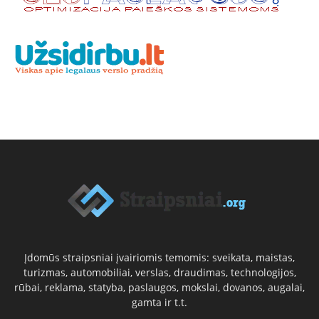
Įdomūs straipsniai įvairiomis temomis: sveikata, maistas,
turizmas, automobiliai, verslas, draudimas, technologijos,
rūbai, reklama, statyba, paslaugos, mokslai, dovanos, augalai,
gamta ir t.t.