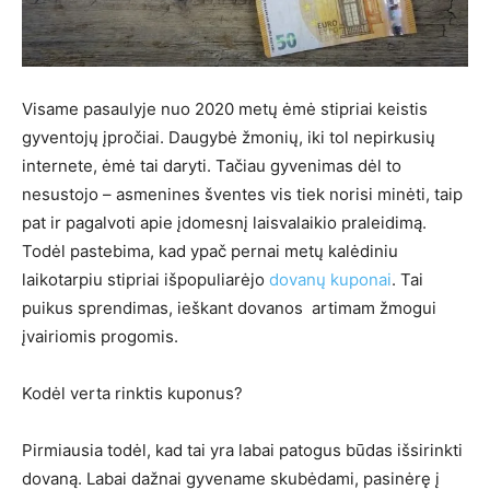
Visame pasaulyje nuo 2020 metų ėmė stipriai keistis
gyventojų įpročiai. Daugybė žmonių, iki tol nepirkusių
internete, ėmė tai daryti. Tačiau gyvenimas dėl to
nesustojo – asmenines šventes vis tiek norisi minėti, taip
pat ir pagalvoti apie įdomesnį laisvalaikio praleidimą.
Todėl pastebima, kad ypač pernai metų kalėdiniu
laikotarpiu stipriai išpopuliarėjo
dovanų kupon
a
i
. Tai
puikus sprendimas, ieškant dovanos artimam žmogui
įvairiomis progomis.
Kodėl verta rinktis kuponus?
Pirmiausia todėl, kad tai yra labai patogus būdas išsirinkti
dovaną. Labai dažnai gyvename skubėdami, pasinėrę į