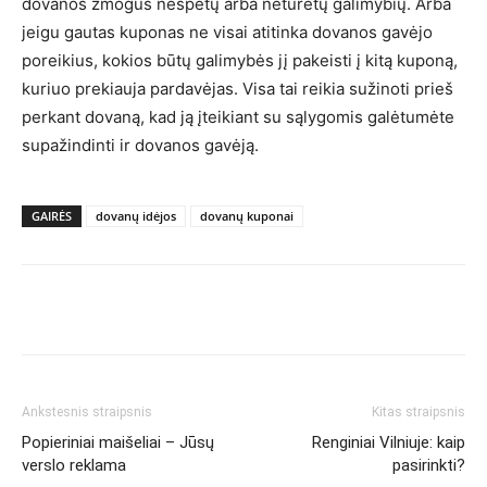
dovanos žmogus nespėtų arba neturėtų galimybių. Arba
jeigu gautas kuponas ne visai atitinka dovanos gavėjo
poreikius, kokios būtų galimybės jį pakeisti į kitą kuponą,
kuriuo prekiauja pardavėjas. Visa tai reikia sužinoti prieš
perkant dovaną, kad ją įteikiant su sąlygomis galėtumėte
supažindinti ir dovanos gavėją.
GAIRĖS
dovanų idėjos
dovanų kuponai
Ankstesnis straipsnis
Kitas straipsnis
Popieriniai maišeliai – Jūsų
Renginiai Vilniuje: kaip
verslo reklama
pasirinkti?