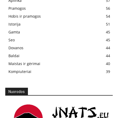
Aplinka
57
Pramogos
56
Hobis ir pramogos
54
Istorija
51
Gamta
45
Seo
45
Dovanos
44
Baldai
44
Maistas ir gėrimai
40
Kompiuteriai
39
Nuorodos