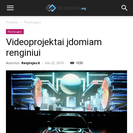
Pradžia
Paslaugos
Paslaugos
Videoprojektai įdomiam
renginiui
Autorius:
Rasytojas.lt
-
Vas 22, 2019
1030