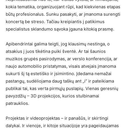
kokia tematika, organizuojant rūpi, kad kiekvienas etapas
būtų profesionalus. Sunku pasakyti, ar įmanoma surengti
koncertą be streso. Tačiau kreipiantis į patikimus
specialistus sklandumo sąvoka įgauna kitokią prasmę.
Apibendrintai galima teigti, jog klausimų nestinga, o
atsakius į juos tikėtina puiki šventė. Ar tai šaunios
muzikos grupės pasirodymas, ar verslo konferencija, ar
naujo automobilio pristatymas, visais atvejais įmanoma
sukurti šį tą estetiško ir įsimintino. Įdedama nemažai
pastangų, sudėliojama daug taškų ant „i“ ir pateikiama
publikai tai, kas verta pirmųjų puslapių. Vienas geresnių
pavyzdžių – 3D projekcijos, kurios stulbinamai
patrauklios.
Projektas ir videoprojektas – ir panašūs, ir skirtingi
dalykai. Ir vienoje, ir kitoje situacijoje yra pageidaujamas