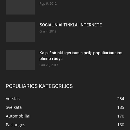
Rgp 9, 2012
SOCIALINIAI TINKLAI INTERNETE
Gru 4, 2012
Kaip išsirinkti geriausią peilį: populiariausios
plieno rūšys
Sau 25, 2017
POPULIARIOS KATEGORIJOS
Verslas
254
Sveikata
185
Automobiliai
170
Paslaugos
160