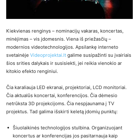
Kiekvienas renginys – nominacijų vakaras, koncertas,
minėjimas – vis įdomesnis. Viena iš priežasčių –
modernios videotechnologijos. Apsilankę interneto
svetainėje
Videoprojektai.lt
galime susipažinti su įvairiais
šios srities dalykais ir susisiekti, jei reikia vienokio ar
kitokio efekto renginiui.
Čia karaliauja LED ekranai, projektoriai, LCD monitoriai.
Čia aktualūs koncertai, konferencijos. Čia dėmesio
netrūksta 3D projekcijoms. Čia nespjaunama į TV
projektus. Tad galima išskirti keletą įdomių punktų:
Šiuolaikinės technologijos stulbina. Organizuojant
koncertus ar konferencijas jos pasitarnauja kaip