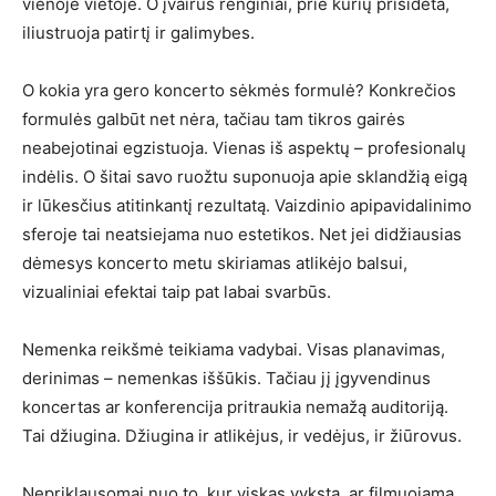
vienoje vietoje. O įvairūs renginiai, prie kurių prisidėta,
iliustruoja patirtį ir galimybes.
O kokia yra gero koncerto sėkmės formulė? Konkrečios
formulės galbūt net nėra, tačiau tam tikros gairės
neabejotinai egzistuoja. Vienas iš aspektų – profesionalų
indėlis. O šitai savo ruožtu suponuoja apie sklandžią eigą
ir lūkesčius atitinkantį rezultatą. Vaizdinio apipavidalinimo
sferoje tai neatsiejama nuo estetikos. Net jei didžiausias
dėmesys koncerto metu skiriamas atlikėjo balsui,
vizualiniai efektai taip pat labai svarbūs.
Nemenka reikšmė teikiama vadybai. Visas planavimas,
derinimas – nemenkas iššūkis. Tačiau jį įgyvendinus
koncertas ar konferencija pritraukia nemažą auditoriją.
Tai džiugina. Džiugina ir atlikėjus, ir vedėjus, ir žiūrovus.
Nepriklausomai nuo to, kur viskas vyksta, ar filmuojama,