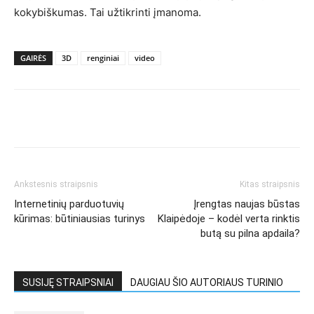
kokybiškumas. Tai užtikrinti įmanoma.
GAIRĖS
3D
renginiai
video
Ankstesnis straipsnis
Kitas straipsnis
Internetinių parduotuvių
Įrengtas naujas būstas
kūrimas: būtiniausias turinys
Klaipėdoje – kodėl verta rinktis
butą su pilna apdaila?
SUSIJĘ STRAIPSNIAI
DAUGIAU ŠIO AUTORIAUS TURINIO