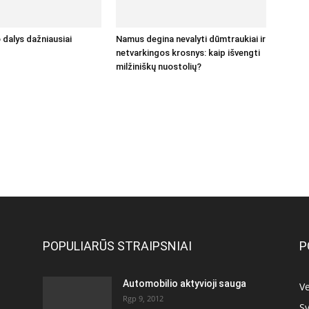
 dalys dažniausiai
Namus degina nevalyti dūmtraukiai ir
netvarkingos krosnys: kaip išvengti
milžiniškų nuostolių?
POPULIARŪS STRAIPSNIAI
P
Automobilio aktyvioji sauga
Ve
Rgp 9, 2012
Sv