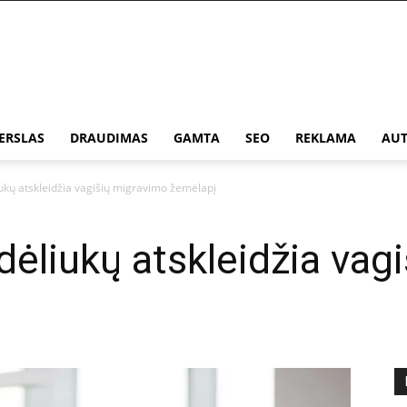
ERSLAS
DRAUDIMAS
GAMTA
SEO
REKLAMA
AUT
ukų atskleidžia vagišių migravimo žemėlapį
dėliukų atskleidžia vag