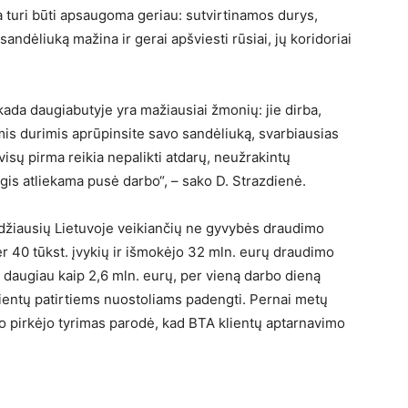
pa turi būti apsaugoma geriau: sutvirtinamos durys,
ndėliuką mažina ir gerai apšviesti rūsiai, jų koridoriai
kada daugiabutyje yra mažiausiai žmonių: jie dirba,
mis durimis aprūpinsite savo sandėliuką, svarbiausias
sų pirma reikia nepalikti atdarų, neužrakintų
agis atliekama pusė darbo“, – sako D. Strazdienė.
idžiausių Lietuvoje veikiančių ne gyvybės draudimo
 40 tūkst. įvykių ir išmokėjo 32 mln. eurų draudimo
 daugiau kaip 2,6 mln. eurų, per vieną darbo dieną
lientų patirtiems nuostoliams padengti. Pernai metų
o pirkėjo tyrimas parodė, kad BTA klientų aptarnavimo