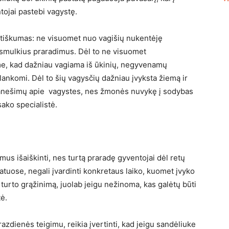
ojai pastebi vagystę.
ntiškumas: ne visuomet nuo vagišių nukentėję
ie smulkius praradimus. Dėl to ne visuomet
me, kad dažniau vagiama iš ūkinių, negyvenamų
 lankomi. Dėl to šių vagysčių dažniau įvyksta žiemą ir
pranešimų apie vagystes, nes žmonės nuvykę į sodybas
sako specialistė.
imus išaiškinti, nes turtą praradę gyventojai dėl retų
uose, negali įvardinti konkretaus laiko, kuomet įvyko
 turto grąžinimą, juolab jeigu nežinoma, kas galėtų būti
tė.
zdienės teigimu, reikia įvertinti, kad jeigu sandėliuke