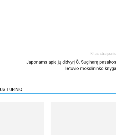
Kitas straipsnis
Japonams apie jų didvyrį Č. Sugiharą pasakos
lietuvio mokslininko knyga
US TURINIO