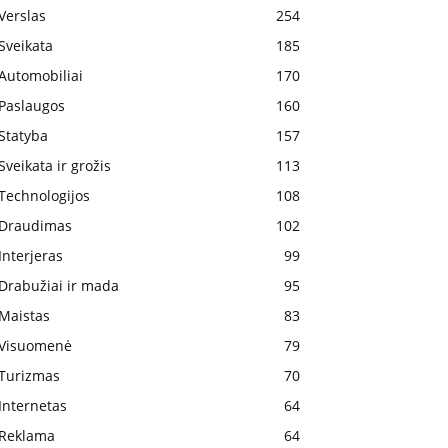
Verslas
254
Sveikata
185
Automobiliai
170
Paslaugos
160
Statyba
157
Sveikata ir grožis
113
Technologijos
108
Draudimas
102
Interjeras
99
Drabužiai ir mada
95
Maistas
83
Visuomenė
79
Turizmas
70
Internetas
64
Reklama
64