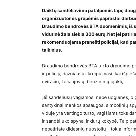
Daiktų sandėliavimo patalpomis tapę daugi
organizuotomis grupėmis paprastai darbuoj
Draudimo bendrovės BTA duomenimis, iš sa
vidutinė žala siekia 300 eurų. Net jei patir
rekomenduojama pranešti policijai, kad par
taikinius.
Draudimo bendrovės BTA turto draudimo prod
ir policiją dažniausiai kreipiamasi, kai išp
dviračių, žoliapjovių, benzininių pjūklų.
„Iš sandėliukų vagiamos nebe uogienės, o 
santykinai menkos apsaugos, simbolinių spyn
viduje yra vertingo turto, vagišiams toks da
ir sandėliuko spyna, ir durų kokybė. Taip p
nepatiriate didesnių nuostolių – tokia informa