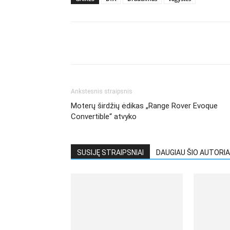
Ankstesnis straipsnis
Moterų širdžių ėdikas „Range Rover Evoque
Convertible“ atvyko
SUSIJĘ STRAIPSNIAI
DAUGIAU ŠIO AUTORIA