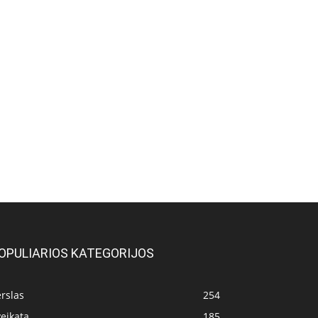
OPULIARIOS KATEGORIJOS
rslas
254
eikata
185