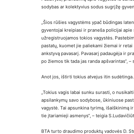
sodybas ar kolektyvius sodus sugrįžę gyvent
„Šios rūšies vagystėms ypač būdingas late
gyventojai kreipiasi ir praneša policijai ap
užregistruojamos tokios vagystės. Pastebi
pastatų, kuomet jie paliekami žiemai ir retai
ankstyvą pavasarį. Pavasarį padaugėja ir 
po žiemos tik tada jas randa apšvarintas“, – 
Anot jos, ištirti tokius atvejus itin sudėtinga.
„Tokius vagis labai sunku surasti, o nusikalt
apsilankymų savo sodybose, ūkiniuose pastat
vagystė. Tai apsunkina tyrimą, išaiškinimą ir
tie įtariamieji asmenys“, – teigia S.Ludavičiū
BTA turto draudimo produktų vadovės D. Stra