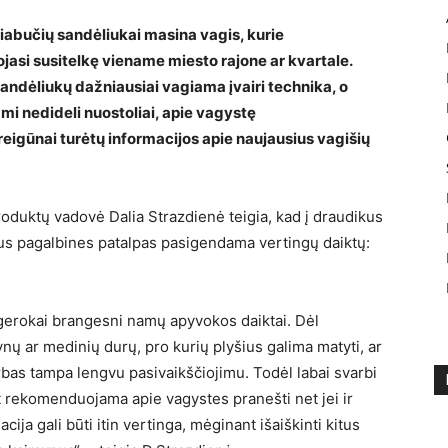
abučių sandėliukai masina vagis, kurie
asi susitelkę viename miesto rajone ar kvartale.
ndėliukų dažniausiai vagiama įvairi technika, o
iami nedideli nuostoliai, apie vagystę
eigūnai turėtų informacijos apie naujausius vagišių
uktų vadovė Dalia Strazdienė teigia, kad į draudikus
lėšus pagalbines patalpas pasigendama vertingų daiktų:
gerokai brangesni namų apyvokos daiktai. Dėl
ų ar medinių durų, pro kurių plyšius galima matyti, ar
rbas tampa lengvu pasivaikščiojimu. Todėl labai svarbi
at rekomenduojama apie vagystes pranešti net jei ir
cija gali būti itin vertinga, mėginant išaiškinti kitus