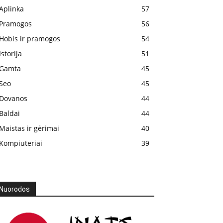
Aplinka
57
Pramogos
56
Hobis ir pramogos
54
Istorija
51
Gamta
45
Seo
45
Dovanos
44
Baldai
44
Maistas ir gėrimai
40
Kompiuteriai
39
Nuorodos