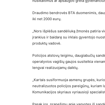
nusikaltimus ar apsaugoti greta gyvenančius
Draudimo bendrovės BTA duomenimis, daugi
iki net 2000 eurų.
„Nors išplėšus sandėliuką žmonės patiria vi
įrankius ir baidarę su irklais gyventojo nuo
produktų vadovė.
Policijos atstovų teigimu, daugiabučių sand
operatyvios vagišių gaujos susitelkia vienam
lengvai realizuojamų daiktų.
„Kartais susiformuoja asmenų grupės, kurios
neutralizuotos policijos pareigūnų, kuriam la
Komunikacijos skyriaus vyriausioji speciali
Pasak jos, pranešimų apie vagystes iš sandėl