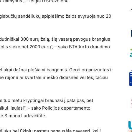
 kaimynus“, – teigia D.Strazdienė.
abučių sandėliukų apiplėšimo žalos svyruoja nuo 20
dutiniškai 300 eurų žalą, šią vasarą pavogus brangius
stolis siekė net 2000 eurų“, – sako BTA turto draudimo
ėliukai dažnai plėšiami bangomis. Gerai organizuotos ir
e rajone ar kvartale ir ieško didesnės vertės, tačiau
 tuo metu kryptingai braunasi į patalpas, bet
ikui liaujasi“, – sako Policijos departamento
stė Simona Ludavičiūtė.
iukų bei ūkinių pastatų pagausėja pavasarį, kai į