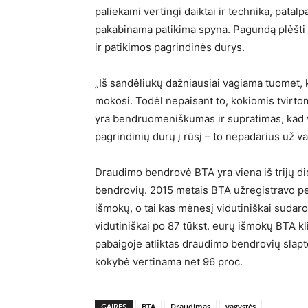
paliekami vertingi daiktai ir technika, patal
pakabinama patikima spyna. Pagundą plėšti sa
ir patikimos pagrindinės durys.
„Iš sandėliukų dažniausiai vagiama tuomet, 
mokosi. Todėl nepaisant to, kokiomis tvirto
yra bendruomeniškumas ir supratimas, kad vi
pagrindinių durų į rūsį – to nepadarius už v
Draudimo bendrovė BTA yra viena iš trijų d
bendrovių. 2015 metais BTA užregistravo per
išmokų, o tai kas mėnesį vidutiniškai sudaro
vidutiniškai po 87 tūkst. eurų išmokų BTA k
pabaigoje atliktas draudimo bendrovių slapt
kokybė vertinama net 96 proc.
GAIRĖS
BTA
Draudimas
vagystės