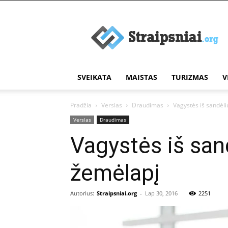
Įdomūs
straipsniai
SVEIKATA
MAISTAS
TURIZMAS
V
Pradžia
Verslas
Draudimas
Vagystės iš sandėli
Verslas
Draudimas
Vagystės iš san
žemėlapį
Autorius:
Straipsniai.org
-
Lap 30, 2016
2251