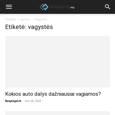
Pradžia
gairės
Vagystės
Etiketė: vagystės
Kokios auto dalys dažniausiai vagiamos?
Rasytojas.lt
-
Vas 28, 2020