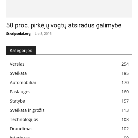
50 proc. pirkėjų vogtų atsiradus galimybei
Straipsniai.org
-
Lie 8, 2016
Kategorijos
Verslas
254
Sveikata
185
Automobiliai
170
Paslaugos
160
Statyba
157
Sveikata ir grožis
113
Technologijos
108
Draudimas
102
Interjeras
99