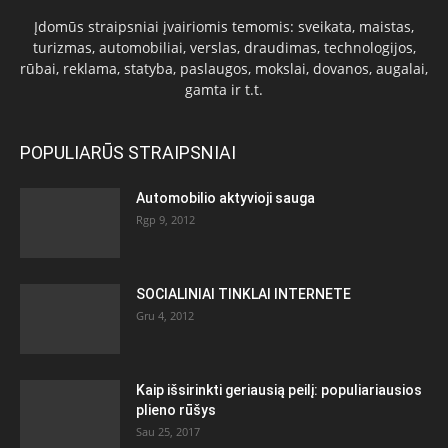
Įdomūs straipsniai įvairiomis temomis: sveikata, maistas,
turizmas, automobiliai, verslas, draudimas, technologijos,
rūbai, reklama, statyba, paslaugos, mokslai, dovanos, augalai,
gamta ir t.t.
POPULIARŪS STRAIPSNIAI
Automobilio aktyvioji sauga
Rgp 9, 2012
SOCIALINIAI TINKLAI INTERNETE
Gru 4, 2012
Kaip išsirinkti geriausią peilį: populiariausios
plieno rūšys
Sau 25, 2017