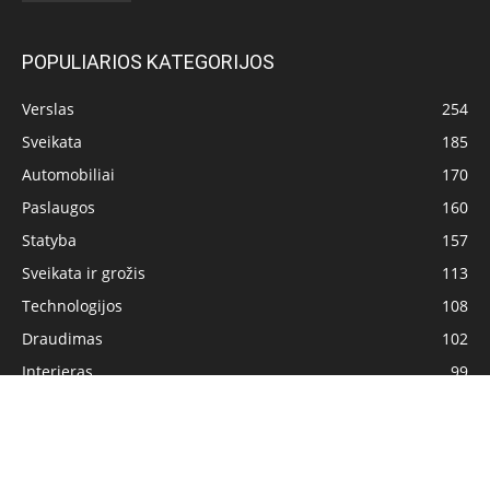
POPULIARIOS KATEGORIJOS
Verslas
254
Sveikata
185
Automobiliai
170
Paslaugos
160
Statyba
157
Sveikata ir grožis
113
Technologijos
108
Draudimas
102
Interjeras
99
Pagrindinis
Privatumo politika
Turinio naudojimo sąlygos
Kontaktai