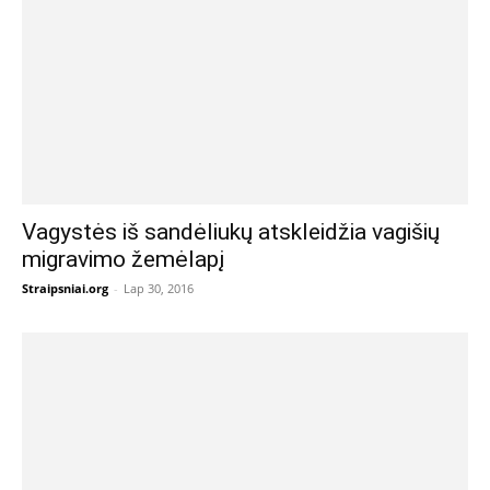
Vagystės iš sandėliukų atskleidžia vagišių
migravimo žemėlapį
Straipsniai.org
-
Lap 30, 2016