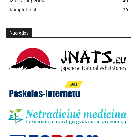
Maistas ir gėrimai
40
Kompiuteriai
39
Nuorodos