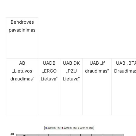
Bendrovės
pavadinimas
AB
UADB
UAB DK
UAB „If
UAB „BT
„Lietuvos
„ERGO
„PZU
draudimas“
Draudima
draudimas“
Lietuva“
Lietuva“