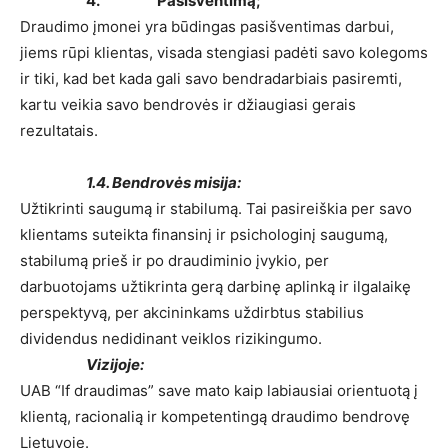
4. Pasišventimą;
Draudimo įmonei yra būdingas pasišventimas darbui,
jiems rūpi klientas, visada stengiasi padėti savo kolegoms
ir tiki, kad bet kada gali savo bendradarbiais pasiremti,
kartu veikia savo bendrovės ir džiaugiasi gerais
rezultatais.
1.4. Bendrovės misija:
Užtikrinti saugumą ir stabilumą. Tai pasireiškia per savo
klientams suteikta finansinį ir psichologinį saugumą,
stabilumą prieš ir po draudiminio įvykio, per
darbuotojams užtikrinta gerą darbinę aplinką ir ilgalaikę
perspektyvą, per akcininkams uždirbtus stabilius
dividendus nedidinant veiklos rizikingumo.
Vizijoje:
UAB “If draudimas” save mato kaip labiausiai orientuotą į
klientą, racionalią ir kompetentingą draudimo bendrovę
Lietuvoje.