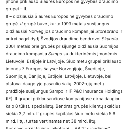
įmonė priklauso Šiaurės Europos ne gyvybės draudimo
grupei – If.
If – didžiausia Šiaures Europos ne gyvybės draudimo
grupė.
If
grupė buvo įkurta 1999 metais susijungus
didžiausiai Norvegijos draudimo kompanijai
Storebrand
ir
antrai pagal dydį Švedijos draudimo bendrovei
Skandia
.
2001 metais prie grupės prisijungė didžiausia Suomijos
draudimo kompanija
Sampo
su dukterinėmis įmonėmis
Lietuvoje, Estijoje ir Latvijoje. Šiuo metu grupei priklauso
įmonės 7 Europos šalyse: Norvegijoje, Švedijoje,
Suomijoje, Danijoje, Estijoje, Latvijoje, Lietuvoje, bei
atstovai daugelyje pasaulio šalių. 2002-ųjų metų
pradžioje susijungus Sampo ir IF P&C Insurance Holdings
(IF), If grupei priklausančiose kompanijose dirba daugiau
kaip 8 tūkst. specialistų. Bendras grupės klientų skaičius
siekia 3,7 mln. If grupės kapitalas šiuo metu siekia 5,6
mlrd. litų, turtas vertinamas net 38 mlrd. litų.
Per savo egzistavimo laikotarpį, UAB “If draudimas”