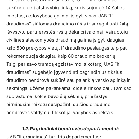
sukūrė didelį atstovybių tinklą, kuris sujungė 14 šalies
miestus, atstovybėse galima įsigyti visas UAB “If
draudimas” siūlomas draudimo rūšis ir sureguliuoti žalą.
Išvystytų partnerystės ryšių dėka privalomąjį vairuotojų
civilinės atsakomybės draudimą galima įsigyti daugiau
kaip 500 prekybos vietų. If draudimo paslaugas taip pat
rekomenduoja daugiau kaip 60 draudimo brokerių.
Taigi per savo trumpą egzistavimo laikotarpį UAB “If
draudimas” sugebėjo įgyvendinti pagrindinius tikslus,
draudimo bendrovė sukūrė sau palankią verslo aplinką ir
sėkmingai užėmė pakankamai didelę rinkos dalį. Tam kad
suprastume, kokie buvo šių sėkmių priežastys,
pirmiausiai reikėtų susipažinti su šios draudimo
bendrovės valdymu, filosofija, vadybos aspektais.
1.2. Pagrindiniai bendrovės departamentai:
UAB “If draudimas” turi tris departamentus: