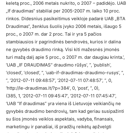
keletą proc., 2006 metais nukrito, o 2007 – padidėjo. UAB
„If draudimas“ stabiliai per 2005-2007 m. laiko 10 proc.
rinkos. Didesnius pasikeitimus veikloje padarė UAB „BTA
Draudimas“, ženklus šuolis įvyko 2006 metais, išaugo 5
proc., o 2007 m. dar 2 proc. Tai ir yra 5 pačios
stambiausios ir pagrindinės bendrovės, kurios ir dalina
ne gyvybės draudimo rinką. Visi kiti mažesnės įmonės
turi mažą dalį apie 5 proc., o 2007 m. dar daugiau krinta.’,
‘UAB „IF DRAUDIMAS“ draudimo rūšys’, ”, ‘publish’,
‘closed’, ‘closed’, ”, ‘uab-if-draudimas-draudimo-rusys’, ”,
”, ‘2012-07-11 09:48:57’, ‘2012-07-11 07:48:57’, ”, 0,
‘http://le-draudimas.lt/?p=384’, 0, ‘post’, ”, 0),
(385, 1, ‘2012-07-11 09:45:47’, ‘2012-07-11 07:45:47’,
‘UAB “If draudimas” yra viena iš Lietuvoje veikiančių ne
gyvybės draudimo bendrovių, tam kad geriau susipažinti
su šios įmonės veiklos aspektais, vadyba, finansais,
marketingu ir panašiai, iš pradžių reikėtų apžvelgti