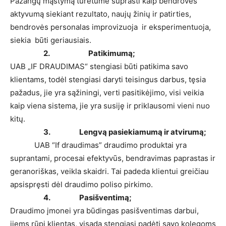
Pažangų mąstymą turėtume suprasti kaip bendrovės
aktyvumą siekiant rezultato, naujų žinių ir patirties,
bendrovės personalas improvizuoja ir eksperimentuoja,
siekia būti geriausiais.
2.
Patikimumą;
UAB „IF DRAUDIMAS“ stengiasi būti patikima savo
klientams, todėl stengiasi daryti teisingus darbus, tęsia
pažadus, jie yra sąžiningi, verti pasitikėjimo, visi veikia
kaip viena sistema, jie yra susiję ir priklausomi vieni nuo
kitų.
3. Lengvą pasiekiamumą ir atvirumą;
UAB “If draudimas” draudimo produktai yra
suprantami, procesai efektyvūs, bendravimas paprastas ir
geranoriškas, veikla skaidri. Tai padeda klientui greičiau
apsispręsti dėl draudimo poliso pirkimo.
4. Pasišventimą;
Draudimo įmonei yra būdingas pasišventimas darbui,
jiems rūpi klientas, visada stengiasi padėti savo kolegoms