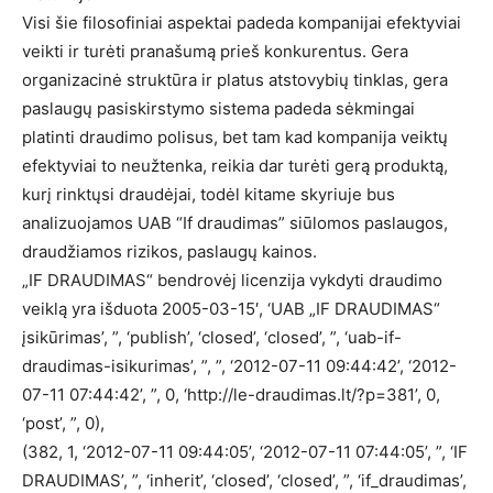
Visi šie filosofiniai aspektai padeda kompanijai efektyviai
veikti ir turėti pranašumą prieš konkurentus. Gera
organizacinė struktūra ir platus atstovybių tinklas, gera
paslaugų pasiskirstymo sistema padeda sėkmingai
platinti draudimo polisus, bet tam kad kompanija veiktų
efektyviai to neužtenka, reikia dar turėti gerą produktą,
kurį rinktųsi draudėjai, todėl kitame skyriuje bus
analizuojamos UAB “If draudimas” siūlomos paslaugos,
draudžiamos rizikos, paslaugų kainos.
„IF DRAUDIMAS“ bendrovėj licenzija vykdyti draudimo
veiklą yra išduota 2005-03-15′, ‘UAB „IF DRAUDIMAS“
įsikūrimas’, ”, ‘publish’, ‘closed’, ‘closed’, ”, ‘uab-if-
draudimas-isikurimas’, ”, ”, ‘2012-07-11 09:44:42’, ‘2012-
07-11 07:44:42’, ”, 0, ‘http://le-draudimas.lt/?p=381’, 0,
‘post’, ”, 0),
(382, 1, ‘2012-07-11 09:44:05’, ‘2012-07-11 07:44:05’, ”, ‘IF
DRAUDIMAS’, ”, ‘inherit’, ‘closed’, ‘closed’, ”, ‘if_draudimas’,