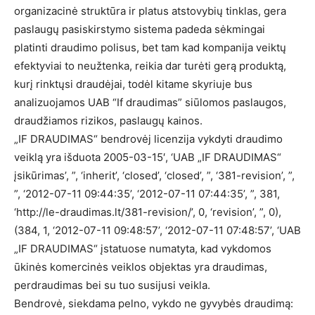
organizacinė struktūra ir platus atstovybių tinklas, gera
paslaugų pasiskirstymo sistema padeda sėkmingai
platinti draudimo polisus, bet tam kad kompanija veiktų
efektyviai to neužtenka, reikia dar turėti gerą produktą,
kurį rinktųsi draudėjai, todėl kitame skyriuje bus
analizuojamos UAB “If draudimas” siūlomos paslaugos,
draudžiamos rizikos, paslaugų kainos.
„IF DRAUDIMAS“ bendrovėj licenzija vykdyti draudimo
veiklą yra išduota 2005-03-15′, ‘UAB „IF DRAUDIMAS“
įsikūrimas’, ”, ‘inherit’, ‘closed’, ‘closed’, ”, ‘381-revision’, ”,
”, ‘2012-07-11 09:44:35’, ‘2012-07-11 07:44:35’, ”, 381,
‘http://le-draudimas.lt/381-revision/’, 0, ‘revision’, ”, 0),
(384, 1, ‘2012-07-11 09:48:57’, ‘2012-07-11 07:48:57’, ‘UAB
„IF DRAUDIMAS“ įstatuose numatyta, kad vykdomos
ūkinės komercinės veiklos objektas yra draudimas,
perdraudimas bei su tuo susijusi veikla.
Bendrovė, siekdama pelno, vykdo ne gyvybės draudimą: