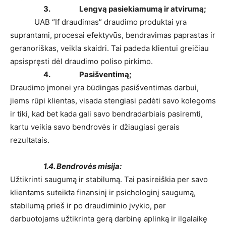
3. Lengvą pasiekiamumą ir atvirumą;
UAB “If draudimas” draudimo produktai yra
suprantami, procesai efektyvūs, bendravimas paprastas ir
geranoriškas, veikla skaidri. Tai padeda klientui greičiau
apsispręsti dėl draudimo poliso pirkimo.
4. Pasišventimą;
Draudimo įmonei yra būdingas pasišventimas darbui,
jiems rūpi klientas, visada stengiasi padėti savo kolegoms
ir tiki, kad bet kada gali savo bendradarbiais pasiremti,
kartu veikia savo bendrovės ir džiaugiasi gerais
rezultatais.
1.4. Bendrovės misija:
Užtikrinti saugumą ir stabilumą. Tai pasireiškia per savo
klientams suteikta finansinį ir psichologinį saugumą,
stabilumą prieš ir po draudiminio įvykio, per
darbuotojams užtikrinta gerą darbinę aplinką ir ilgalaikę