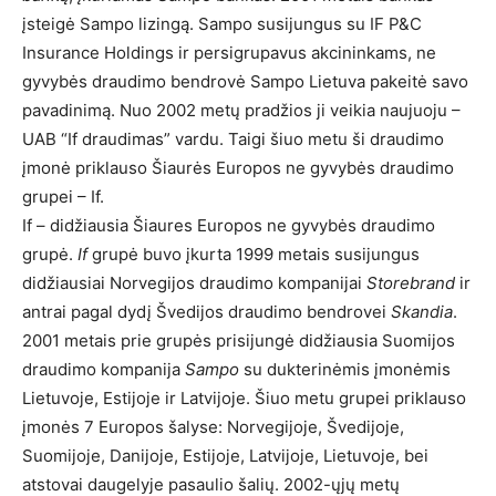
įsteigė Sampo lizingą. Sampo susijungus su IF P&C
Insurance Holdings ir persigrupavus akcininkams, ne
gyvybės draudimo bendrovė Sampo Lietuva pakeitė savo
pavadinimą. Nuo 2002 metų pradžios ji veikia naujuoju –
UAB “If draudimas” vardu. Taigi šiuo metu ši draudimo
įmonė priklauso Šiaurės Europos ne gyvybės draudimo
grupei – If.
If – didžiausia Šiaures Europos ne gyvybės draudimo
grupė.
If
grupė buvo įkurta 1999 metais susijungus
didžiausiai Norvegijos draudimo kompanijai
Storebrand
ir
antrai pagal dydį Švedijos draudimo bendrovei
Skandia
.
2001 metais prie grupės prisijungė didžiausia Suomijos
draudimo kompanija
Sampo
su dukterinėmis įmonėmis
Lietuvoje, Estijoje ir Latvijoje. Šiuo metu grupei priklauso
įmonės 7 Europos šalyse: Norvegijoje, Švedijoje,
Suomijoje, Danijoje, Estijoje, Latvijoje, Lietuvoje, bei
atstovai daugelyje pasaulio šalių. 2002-ųjų metų