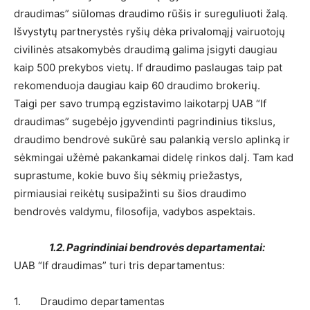
draudimas” siūlomas draudimo rūšis ir sureguliuoti žalą.
Išvystytų partnerystės ryšių dėka privalomąjį vairuotojų
civilinės atsakomybės draudimą galima įsigyti daugiau
kaip 500 prekybos vietų. If draudimo paslaugas taip pat
rekomenduoja daugiau kaip 60 draudimo brokerių.
Taigi per savo trumpą egzistavimo laikotarpį UAB “If
draudimas” sugebėjo įgyvendinti pagrindinius tikslus,
draudimo bendrovė sukūrė sau palankią verslo aplinką ir
sėkmingai užėmė pakankamai didelę rinkos dalį. Tam kad
suprastume, kokie buvo šių sėkmių priežastys,
pirmiausiai reikėtų susipažinti su šios draudimo
bendrovės valdymu, filosofija, vadybos aspektais.
1.2. Pagrindiniai bendrovės departamentai:
UAB “If draudimas” turi tris departamentus:
1. Draudimo departamentas