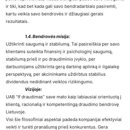
ir tiki, kad bet kada gali savo bendradarbiais pasiremti,
kartu veikia savo bendrovės ir džiaugiasi gerais
rezultatais.
1.4. Bendrovės misija:
Užtikrinti saugumą ir stabilumą. Tai pasireiškia per savo
klientams suteikta finansinį ir psichologinį saugumą,
stabilumą prieš ir po draudiminio įvykio, per
darbuotojams užtikrinta gerą darbinę aplinką ir ilgalaikę
perspektyvą, per akcininkams uždirbtus stabilius
dividendus nedidinant veiklos rizikingumo.
Vizijoje:
UAB “If draudimas” save mato kaip labiausiai orientuotą į
klientą, racionalią ir kompetentingą draudimo bendrovę
Lietuvoje.
Visi šie filosofiniai aspektai padeda kompanijai efektyviai
veikti ir turėti pranašumą prieš konkurentus. Gera