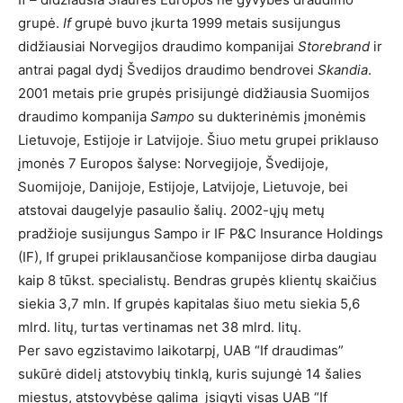
grupė.
If
grupė buvo įkurta 1999 metais susijungus
didžiausiai Norvegijos draudimo kompanijai
Storebrand
ir
antrai pagal dydį Švedijos draudimo bendrovei
Skandia
.
2001 metais prie grupės prisijungė didžiausia Suomijos
draudimo kompanija
Sampo
su dukterinėmis įmonėmis
Lietuvoje, Estijoje ir Latvijoje. Šiuo metu grupei priklauso
įmonės 7 Europos šalyse: Norvegijoje, Švedijoje,
Suomijoje, Danijoje, Estijoje, Latvijoje, Lietuvoje, bei
atstovai daugelyje pasaulio šalių. 2002-ųjų metų
pradžioje susijungus Sampo ir IF P&C Insurance Holdings
(IF), If grupei priklausančiose kompanijose dirba daugiau
kaip 8 tūkst. specialistų. Bendras grupės klientų skaičius
siekia 3,7 mln. If grupės kapitalas šiuo metu siekia 5,6
mlrd. litų, turtas vertinamas net 38 mlrd. litų.
Per savo egzistavimo laikotarpį, UAB “If draudimas”
sukūrė didelį atstovybių tinklą, kuris sujungė 14 šalies
miestus, atstovybėse galima įsigyti visas UAB “If