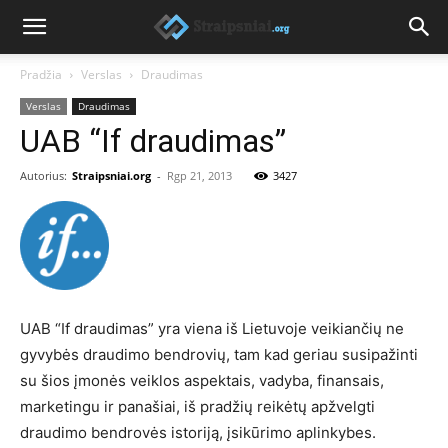
Pradžia
Verslas
Draudimas
Verslas
Draudimas
UAB “If draudimas”
Autorius:
Straipsniai.org
-
Rgp 21, 2013
3427
UAB “If draudimas” yra viena iš Lietuvoje veikiančių ne
gyvybės draudimo bendrovių, tam kad geriau susipažinti
su šios įmonės veiklos aspektais, vadyba, finansais,
marketingu ir panašiai, iš pradžių reikėtų apžvelgti
draudimo bendrovės istoriją, įsikūrimo aplinkybes.