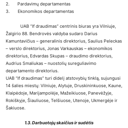
2. Pardavimų departamentas
3. Ekonomikos departamentas
UAB “If draudimas” centrinis biuras yra Vilniuje,
Žalgirio 88. Bendrovės valdyba sudaro Darius
Kamuntavičius – generalinis direktorius, Saulius Peleckas
– verslo direktorius, Jonas Varkauskas – ekonomikos
direktorius, Edvardas Skupas – draudimo direktorius,
Audrius Smaliukas – nuostolių sureguliavimo
departamento direktorius.
UAB “If draudimas” turi didelį atstovybių tinklą, sujungusi
14 šalies miestų: Vilniuje, Alytuje, Druskininkuose, Kaune,
Klaipėdoje, Marijampolėje, Mažeikiuose, Panevėžyje,
Rokiškyje, Šiauliuose, Telšiuose, Utenoje, Ukmergėje ir
Šakiuose.
1.3. Darbuotojų skaičius ir sudėtis