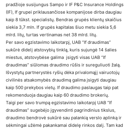
pradžioje susijungus Sampo ir IF P&C Insurance Holdings
(IF), If grupei priklausančiose kompanijose dirba daugiau
kaip 8 tūkst. specialistų. Bendras grupės klientų skaičius
siekia 3,7 mln. If grupės kapitalas šiuo metu siekia 5,6
mlrd. litų, turtas vertinamas net 38 mlrd. litų.
Per savo egzistavimo laikotarpį, UAB “If draudimas”
sukūrė didelį atstovybių tinklą, kuris sujungė 14 šalies
miestus, atstovybėse galima įsigyti visas UAB “If
draudimas” siūlomas draudimo rūšis ir sureguliuoti žalą.
Išvystytų partnerystės ryšių dėka privalomąjį vairuotojų
civilinės atsakomybės draudimą galima įsigyti daugiau
kaip 500 prekybos vietų. If draudimo paslaugas taip pat
rekomenduoja daugiau kaip 60 draudimo brokerių.
Taigi per savo trumpą egzistavimo laikotarpį UAB “If
draudimas” sugebėjo įgyvendinti pagrindinius tikslus,
draudimo bendrovė sukūrė sau palankią verslo aplinką ir
sėkmingai užėmė pakankamai didelę rinkos dalį. Tam kad