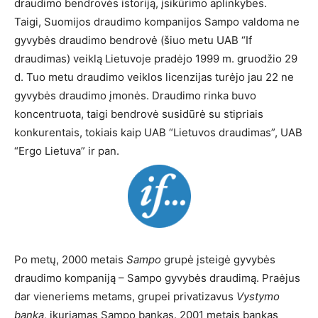
draudimo bendrovės istoriją, įsikūrimo aplinkybes.
Taigi, Suomijos draudimo kompanijos Sampo valdoma ne
gyvybės draudimo bendrovė (šiuo metu UAB “If
draudimas) veiklą Lietuvoje pradėjo 1999 m. gruodžio 29
d. Tuo metu draudimo veiklos licenzijas turėjo jau 22 ne
gyvybės draudimo įmonės. Draudimo rinka buvo
koncentruota, taigi bendrovė susidūrė su stipriais
konkurentais, tokiais kaip UAB “Lietuvos draudimas”, UAB
“Ergo Lietuva” ir pan.
Po metų, 2000 metais
Sampo
grupė įsteigė gyvybės
draudimo kompaniją – Sampo gyvybės draudimą. Praėjus
dar vieneriems metams, grupei privatizavus
Vystymo
banką
, įkuriamas Sampo bankas. 2001 metais bankas