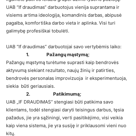
UAB “If draudimas“ darbuotojus vienija suprantama ir
visiems artima ideologija, komandinis darbas, abipusė
pagalba, komfortiška darbo vieta ir aplinka. Visi turi
galimybę profesiškai tobulėti.
UAB “If draudimas” darbuotojai savo vertybėmis laiko:
1. Pažangų mąstymą;
Pažangų mąstymą turėtume suprasti kaip bendrovės
aktyvumą siekiant rezultato, naujų žinių ir patirties,
bendrovės personalas improvizuoja ir eksperimentuoja,
siekia būti geriausiais.
2.
Patikimumą;
UAB „IF DRAUDIMAS“ stengiasi būti patikima savo
klientams, todėl stengiasi daryti teisingus darbus, tęsia
pažadus, jie yra sąžiningi, verti pasitikėjimo, visi veikia
kaip viena sistema, jie yra susiję ir priklausomi vieni nuo
kitų.