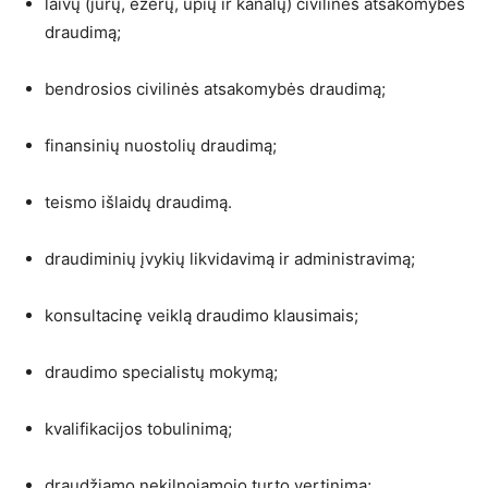
laivų (jūrų, ežerų, upių ir kanalų) civilinės atsakomybės
draudimą;
bendrosios civilinės atsakomybės draudimą;
finansinių nuostolių draudimą;
teismo išlaidų draudimą.
draudiminių įvykių likvidavimą ir administravimą;
konsultacinę veiklą draudimo klausimais;
draudimo specialistų mokymą;
kvalifikacijos tobulinimą;
draudžiamo nekilnojamojo turto vertinimą;