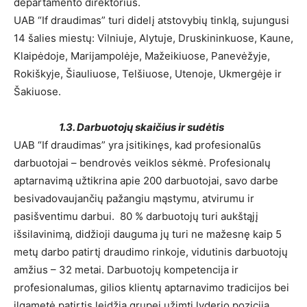
departamento direktorius.
UAB “If draudimas” turi didelį atstovybių tinklą, sujungusi
14 šalies miestų: Vilniuje, Alytuje, Druskininkuose, Kaune,
Klaipėdoje, Marijampolėje, Mažeikiuose, Panevėžyje,
Rokiškyje, Šiauliuose, Telšiuose, Utenoje, Ukmergėje ir
Šakiuose.
1.3. Darbuotojų skaičius ir sudėtis
UAB “If draudimas” yra įsitikinęs, kad profesionalūs
darbuotojai – bendrovės veiklos sėkmė. Profesionalų
aptarnavimą užtikrina apie 200 darbuotojai, savo darbe
besivadovaujančių pažangiu mąstymu, atvirumu ir
pasišventimu darbui. 80 % darbuotojų turi aukštąjį
išsilavinimą, didžioji dauguma jų turi ne mažesnę kaip 5
metų darbo patirtį draudimo rinkoje, vidutinis darbuotojų
amžius – 32 metai. Darbuotojų kompetencija ir
profesionalumas, gilios klientų aptarnavimo tradicijos bei
ilgametė patirtis leidžia grupei užimti lyderio poziciją.