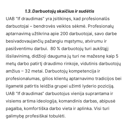
1.3. Darbuotojų skaičius ir sudėtis
UAB “If draudimas” yra įsitikinęs, kad profesionalūs
darbuotojai – bendrovės veiklos sėkmė. Profesionalų
aptarnavimą užtikrina apie 200 darbuotojai, savo darbe
besivadovaujančių pažangiu mąstymu, atvirumu ir
pasišventimu darbui. 80 % darbuotojų turi aukštąjį
išsilavinimą, didžioji dauguma jų turi ne mažesnę kaip 5
metų darbo patirtį draudimo rinkoje, vidutinis darbuotojų
amžius – 32 metai. Darbuotojų kompetencija ir
profesionalumas, gilios klientų aptarnavimo tradicijos bei
ilgametė patirtis leidžia grupei užimti lyderio poziciją.
UAB “If draudimas“ darbuotojus vienija suprantama ir
visiems artima ideologija, komandinis darbas, abipusė
pagalba, komfortiška darbo vieta ir aplinka. Visi turi
galimybę profesiškai tobulėti.