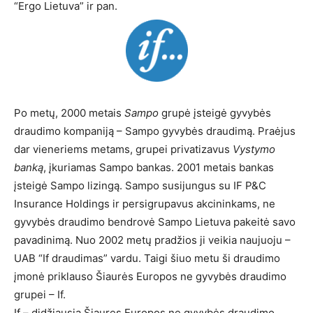
“Ergo Lietuva” ir pan.
Po metų, 2000 metais
Sampo
grupė įsteigė gyvybės
draudimo kompaniją – Sampo gyvybės draudimą. Praėjus
dar vieneriems metams, grupei privatizavus
Vystymo
banką
, įkuriamas Sampo bankas. 2001 metais bankas
įsteigė Sampo lizingą. Sampo susijungus su IF P&C
Insurance Holdings ir persigrupavus akcininkams, ne
gyvybės draudimo bendrovė Sampo Lietuva pakeitė savo
pavadinimą. Nuo 2002 metų pradžios ji veikia naujuoju –
UAB “If draudimas” vardu. Taigi šiuo metu ši draudimo
įmonė priklauso Šiaurės Europos ne gyvybės draudimo
grupei – If.
If – didžiausia Šiaures Europos ne gyvybės draudimo