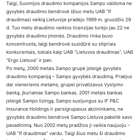
Taigi, Suomijos draudimo kompanijos Sampo valdoma ne
gyvybės draudimo bendrovė (šiuo metu UAB “If
draudimas) veiklą Lietuvoje pradėjo 1999 m. gruodžio 29
d. Tuo metu draudimo veiklos licenzijas turėjo jau 22 ne
gyvybės draudimo įmonės. Draudimo rinka buvo
koncentruota, taigi bendrovė susidūrė su stipriais
konkurentais, tokiais kaip UAB “Lietuvos draudimas”, UAB
“Ergo Lietuva” ir pan.
Po metų, 2000 metais
Sampo
grupė įsteigė gyvybės
draudimo kompaniją – Sampo gyvybės draudimą. Praėjus
dar vieneriems metams, grupei privatizavus
Vystymo
banką
, įkuriamas Sampo bankas. 2001 metais bankas
įsteigė Sampo lizingą. Sampo susijungus su IF P&C
Insurance Holdings ir persigrupavus akcininkams, ne
gyvybės draudimo bendrovė Sampo Lietuva pakeitė savo
pavadinimą. Nuo 2002 metų pradžios ji veikia naujuoju –
UAB “If draudimas” vardu. Taigi šiuo metu ši draudimo