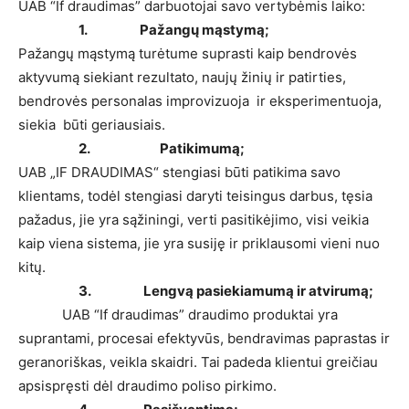
UAB “If draudimas” darbuotojai savo vertybėmis laiko:
1. Pažangų mąstymą;
Pažangų mąstymą turėtume suprasti kaip bendrovės
aktyvumą siekiant rezultato, naujų žinių ir patirties,
bendrovės personalas improvizuoja ir eksperimentuoja,
siekia būti geriausiais.
2.
Patikimumą;
UAB „IF DRAUDIMAS“ stengiasi būti patikima savo
klientams, todėl stengiasi daryti teisingus darbus, tęsia
pažadus, jie yra sąžiningi, verti pasitikėjimo, visi veikia
kaip viena sistema, jie yra susiję ir priklausomi vieni nuo
kitų.
3. Lengvą pasiekiamumą ir atvirumą;
UAB “If draudimas” draudimo produktai yra
suprantami, procesai efektyvūs, bendravimas paprastas ir
geranoriškas, veikla skaidri. Tai padeda klientui greičiau
apsispręsti dėl draudimo poliso pirkimo.