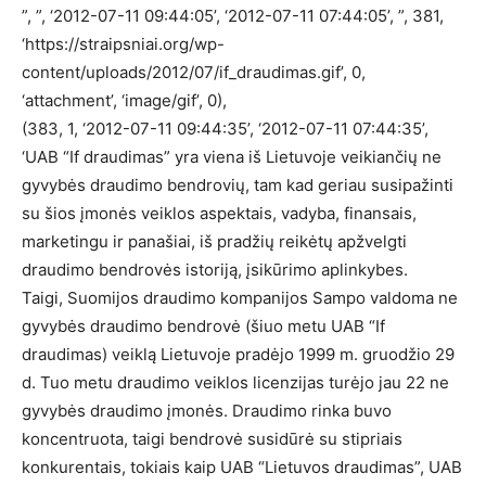
”, ”, ‘2012-07-11 09:44:05’, ‘2012-07-11 07:44:05’, ”, 381,
‘https://straipsniai.org/wp-
content/uploads/2012/07/if_draudimas.gif’, 0,
‘attachment’, ‘image/gif’, 0),
(383, 1, ‘2012-07-11 09:44:35’, ‘2012-07-11 07:44:35’,
‘UAB “If draudimas” yra viena iš Lietuvoje veikiančių ne
gyvybės draudimo bendrovių, tam kad geriau susipažinti
su šios įmonės veiklos aspektais, vadyba, finansais,
marketingu ir panašiai, iš pradžių reikėtų apžvelgti
draudimo bendrovės istoriją, įsikūrimo aplinkybes.
Taigi, Suomijos draudimo kompanijos Sampo valdoma ne
gyvybės draudimo bendrovė (šiuo metu UAB “If
draudimas) veiklą Lietuvoje pradėjo 1999 m. gruodžio 29
d. Tuo metu draudimo veiklos licenzijas turėjo jau 22 ne
gyvybės draudimo įmonės. Draudimo rinka buvo
koncentruota, taigi bendrovė susidūrė su stipriais
konkurentais, tokiais kaip UAB “Lietuvos draudimas”, UAB