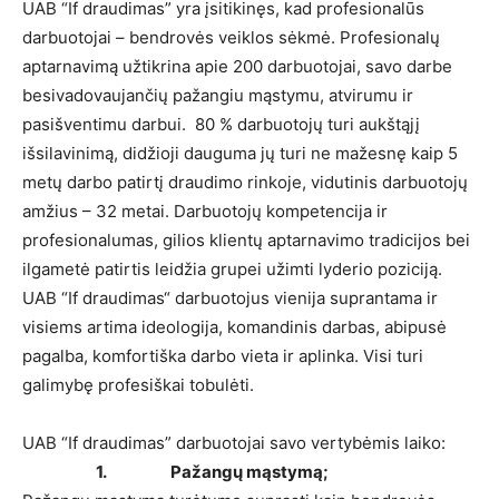
UAB “If draudimas” yra įsitikinęs, kad profesionalūs
darbuotojai – bendrovės veiklos sėkmė. Profesionalų
aptarnavimą užtikrina apie 200 darbuotojai, savo darbe
besivadovaujančių pažangiu mąstymu, atvirumu ir
pasišventimu darbui. 80 % darbuotojų turi aukštąjį
išsilavinimą, didžioji dauguma jų turi ne mažesnę kaip 5
metų darbo patirtį draudimo rinkoje, vidutinis darbuotojų
amžius – 32 metai. Darbuotojų kompetencija ir
profesionalumas, gilios klientų aptarnavimo tradicijos bei
ilgametė patirtis leidžia grupei užimti lyderio poziciją.
UAB “If draudimas“ darbuotojus vienija suprantama ir
visiems artima ideologija, komandinis darbas, abipusė
pagalba, komfortiška darbo vieta ir aplinka. Visi turi
galimybę profesiškai tobulėti.
UAB “If draudimas” darbuotojai savo vertybėmis laiko:
1. Pažangų mąstymą;