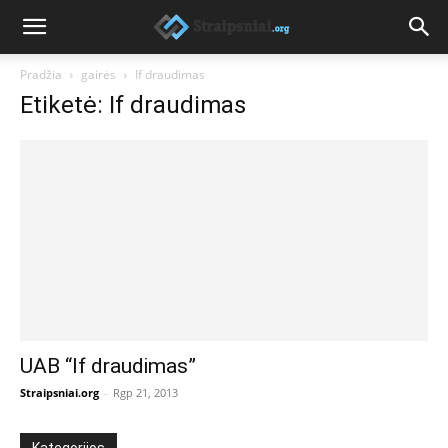
Pradžia
gairės
If draudimas
Etiketė: If draudimas
UAB “If draudimas”
Straipsniai.org
-
Rgp 21, 2013