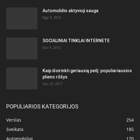
Automobilio aktyvioji sauga
Rgp 9, 2012
SOCIALINIAI TINKLAI INTERNETE
Gru 4, 2012
Kaip išsirinkti geriausią peilį: populiariausios
plieno rūšys
Sau 25, 2017
POPULIARIOS KATEGORIJOS
Verslas
254
Sveikata
185
Automobiliai
170