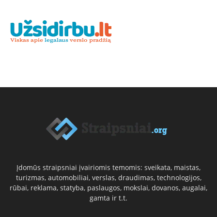
Įdomūs straipsniai įvairiomis temomis: sveikata, maistas,
turizmas, automobiliai, verslas, draudimas, technologijos,
rūbai, reklama, statyba, paslaugos, mokslai, dovanos, augalai,
gamta ir t.t.