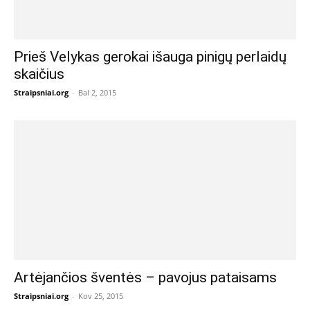
Prieš Velykas gerokai išauga pinigų perlaidų
skaičius
Straipsniai.org
-
Bal 2, 2015
Artėjančios šventės – pavojus pataisams
Straipsniai.org
-
Kov 25, 2015