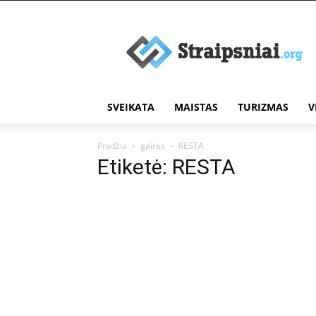
Įdomūs
straipsniai
SVEIKATA
MAISTAS
TURIZMAS
V
Pradžia
gairės
RESTA
Etiketė: RESTA