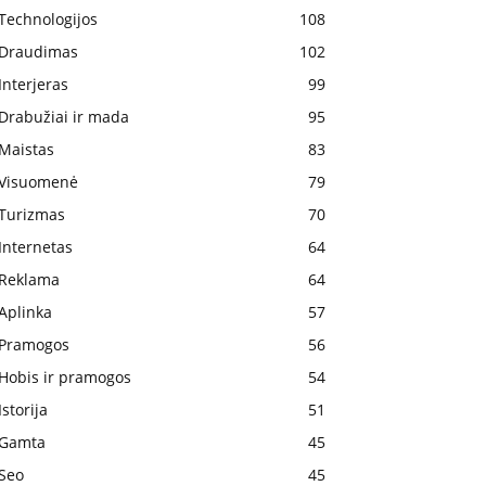
Technologijos
108
Draudimas
102
Interjeras
99
Drabužiai ir mada
95
Maistas
83
Visuomenė
79
Turizmas
70
Internetas
64
Reklama
64
Aplinka
57
Pramogos
56
Hobis ir pramogos
54
Istorija
51
Gamta
45
Seo
45