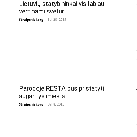
Lietuvių statybininkai vis labiau
vertinami svetur
Straipsniai.org
-
Bal 20, 2015
Parodoje RESTA bus pristatyti
augantys miestai
Straipsniai.org
-
Bal 8, 2015