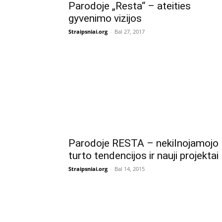
Parodoje „Resta“ – ateities
gyvenimo vizijos
Straipsniai.org
-
Bal 27, 2017
Parodoje RESTA – nekilnojamojo
turto tendencijos ir nauji projektai
Straipsniai.org
-
Bal 14, 2015