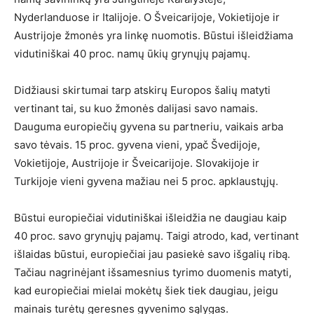
Nyderlanduose ir Italijoje. O Šveicarijoje, Vokietijoje ir
Austrijoje žmonės yra linkę nuomotis. Būstui išleidžiama
vidutiniškai 40 proc. namų ūkių grynųjų pajamų.
Didžiausi skirtumai tarp atskirų Europos šalių matyti
vertinant tai, su kuo žmonės dalijasi savo namais.
Dauguma europiečių gyvena su partneriu, vaikais arba
savo tėvais. 15 proc. gyvena vieni, ypač Švedijoje,
Vokietijoje, Austrijoje ir Šveicarijoje. Slovakijoje ir
Turkijoje vieni gyvena mažiau nei 5 proc. apklaustųjų.
Būstui europiečiai vidutiniškai išleidžia ne daugiau kaip
40 proc. savo grynųjų pajamų. Taigi atrodo, kad, vertinant
išlaidas būstui, europiečiai jau pasiekė savo išgalių ribą.
Tačiau nagrinėjant išsamesnius tyrimo duomenis matyti,
kad europiečiai mielai mokėtų šiek tiek daugiau, jeigu
mainais turėtų geresnes gyvenimo sąlygas.