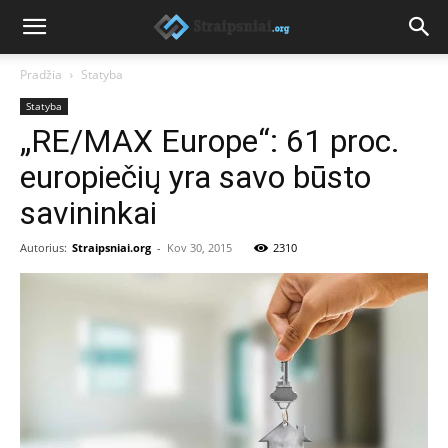
Pradžia
Statyba
Statyba
„RE/MAX Europe“: 61 proc.
europiečių yra savo būsto
savininkai
Autorius:
Straipsniai.org
-
Kov 30, 2015
2310