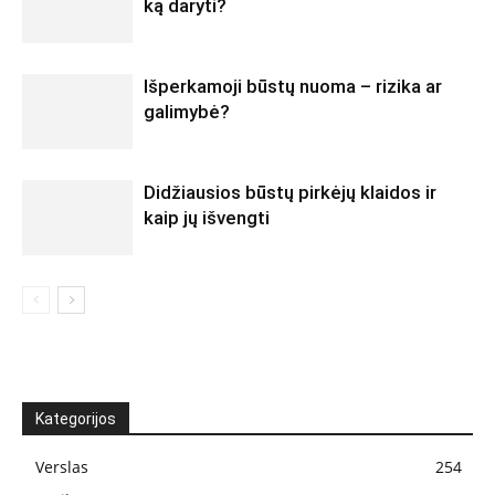
ką daryti?
Išperkamoji būstų nuoma – rizika ar
galimybė?
Didžiausios būstų pirkėjų klaidos ir
kaip jų išvengti
Kategorijos
Verslas
254