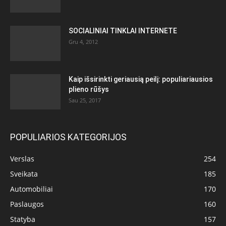
SOCIALINIAI TINKLAI INTERNETE
Gru 4, 2012
Kaip išsirinkti geriausią peilį: populiariausios
plieno rūšys
Sau 25, 2017
POPULIARIOS KATEGORIJOS
Verslas
254
Sveikata
185
Automobiliai
170
Paslaugos
160
Statyba
157