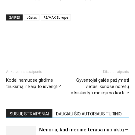
GAIRĖS
būstas
RE/MAX Europe
Ankstesnis straipsnis
Kitas straipsnis
Kodėl namuose girdime
Gyventojai galės pažymėti
triukšmą ir kaip to išvengti?
vietas, kuriose norėtų
atsiskaityti mokėjimo kortele
SUSIJĘ STRAIPSNIAI
DAUGIAU ŠIO AUTORIAUS TURINIO
Nenoriu, kad medinė terasa nubluktų –