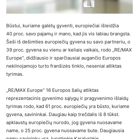
Būstui, kuriame galėtų gyventi, europiečiai išleidžia
40 proc. savo pajamų ir mano, kad jis vis labiau brangsta.
Šeši iš dešimties europiečių gyvena su savo partneriu, o
39 proc. gyvena su vienu ar keliais vaikais, rodo „RE/MAX
Europe“, didžiausio ir sparčiausiai augančio Europos
nekilnojamojo turto franšizės tinklo, neseniai atliktas
tyrimas.
„RE/MAX Europe“ 16 Europos šalių atliktas
reprezentacinis gyvenimo sąlygų ir pragyvenimo išlaidų
tyrimas rodo, kad 61 proc. europiečių yra būsto, kuriame
gyvena, savininkai. Daugiau kaip trečdalis iš 8 tūkst.
apklaustų europiečių nurodo, jog gyvena nuosavame
name, o 25 proc. gyvena nuosavame bute. Daugiausia
namų savininkų yra Jungtinėje Karalystėje,