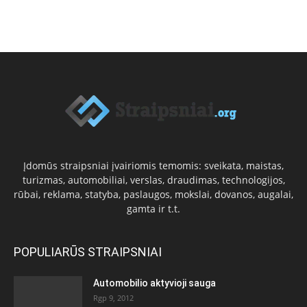
Įdomūs straipsniai įvairiomis temomis: sveikata, maistas,
turizmas, automobiliai, verslas, draudimas, technologijos,
rūbai, reklama, statyba, paslaugos, mokslai, dovanos, augalai,
gamta ir t.t.
POPULIARŪS STRAIPSNIAI
Automobilio aktyvioji sauga
Rgp 9, 2012