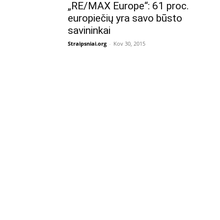
„RE/MAX Europe“: 61 proc.
europiečių yra savo būsto
savininkai
Straipsniai.org
-
Kov 30, 2015