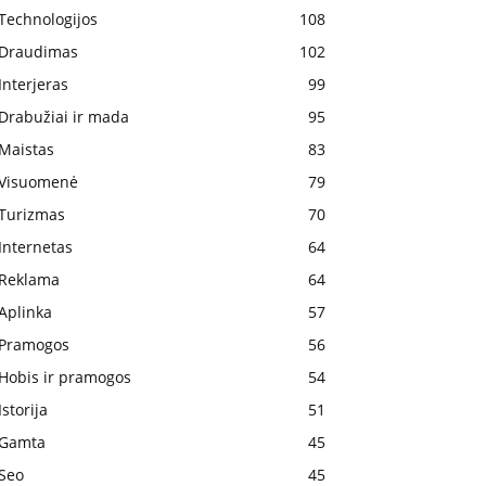
Technologijos
108
Draudimas
102
Interjeras
99
Drabužiai ir mada
95
Maistas
83
Visuomenė
79
Turizmas
70
Internetas
64
Reklama
64
Aplinka
57
Pramogos
56
Hobis ir pramogos
54
Istorija
51
Gamta
45
Seo
45