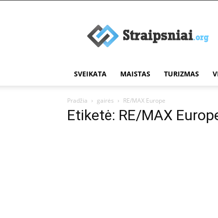
Įdomūs
straipsniai
SVEIKATA
MAISTAS
TURIZMAS
V
Pradžia
gairės
RE/MAX Europe
Etiketė: RE/MAX Europ