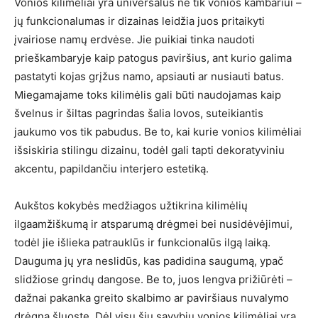
Vonios kilimėliai yra universalūs ne tik vonios kambariui –
jų funkcionalumas ir dizainas leidžia juos pritaikyti
įvairiose namų erdvėse. Jie puikiai tinka naudoti
prieškambaryje kaip patogus paviršius, ant kurio galima
pastatyti kojas grįžus namo, apsiauti ar nusiauti batus.
Miegamajame toks kilimėlis gali būti naudojamas kaip
švelnus ir šiltas pagrindas šalia lovos, suteikiantis
jaukumo vos tik pabudus. Be to, kai kurie vonios kilimėliai
išsiskiria stilingu dizainu, todėl gali tapti dekoratyviniu
akcentu, papildančiu interjero estetiką.
Aukštos kokybės medžiagos užtikrina kilimėlių
ilgaamžiškumą ir atsparumą drėgmei bei nusidėvėjimui,
todėl jie išlieka patrauklūs ir funkcionalūs ilgą laiką.
Dauguma jų yra neslidūs, kas padidina saugumą, ypač
slidžiose grindų dangose. Be to, juos lengva prižiūrėti –
dažnai pakanka greito skalbimo ar paviršiaus nuvalymo
drėgna šluoste. Dėl visų šių savybių vonios kilimėliai yra