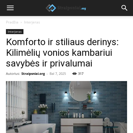
Pradžia
Interjeras
Interjeras
Komforto ir stiliaus derinys:
Kilimėlių vonios kambariui
savybės ir privalumai
Autorius:
Straipsniai.org
-
Bal 7, 2025
317