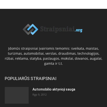
Įdomūs straipsniai įvairiomis temomis: sveikata, maistas,
turizmas, automobiliai, verslas, draudimas, technologijos,
rūbai, reklama, statyba, paslaugos, mokslai, dovanos, augalai,
gamta ir t.t.
POPULIARŪS STRAIPSNIAI
Automobilio aktyvioji sauga
Rgp 9, 2012