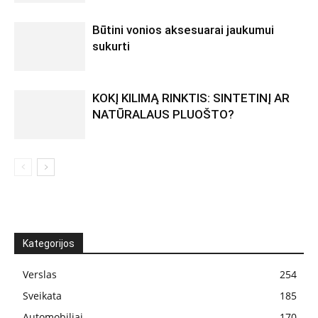
Būtini vonios aksesuarai jaukumui
sukurti
KOKĮ KILIMĄ RINKTIS: SINTETINĮ AR
NATŪRALAUS PLUOŠTO?
Kategorijos
Verslas
254
Sveikata
185
Automobiliai
170