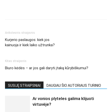
Ankstesnis straipsnis
Kurjerio paslaugos: kiek jos
kainuoja ir kiek laiko užtrunka?
Kitas straipsnis
Biuro kėdės – ar jos gali daryti įtaką kūrybiškumui?
SUSIJĘ STRAIPSNIAI
DAUGIAU ŠIO AUTORIAUS TURINIO
Ar vonios plyteles galima klijuoti
virtuvėje?