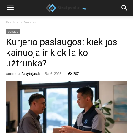
Pradžia
Verslas
Verslas
Kurjerio paslaugos: kiek jos
kainuoja ir kiek laiko
užtrunka?
Autorius:
Rasytojas.lt
-
Bal 6, 2025
307