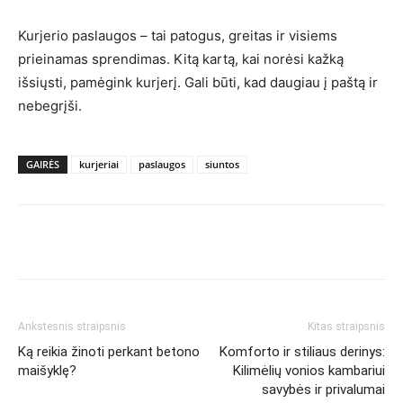
Kurjerio paslaugos – tai patogus, greitas ir visiems
prieinamas sprendimas. Kitą kartą, kai norėsi kažką
išsiųsti, pamėgink kurjerį. Gali būti, kad daugiau į paštą ir
nebegrįši.
GAIRĖS
kurjeriai
paslaugos
siuntos
Ankstesnis straipsnis
Kitas straipsnis
Ką reikia žinoti perkant betono
Komforto ir stiliaus derinys:
maišyklę?
Kilimėlių vonios kambariui
savybės ir privalumai