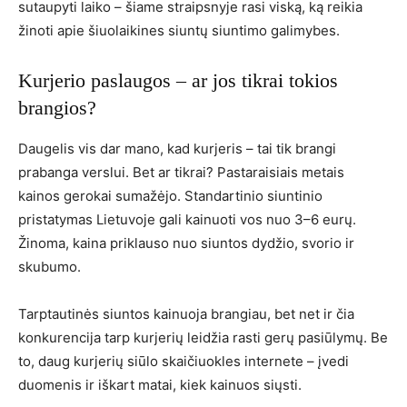
sutaupyti laiko – šiame straipsnyje rasi viską, ką reikia
žinoti apie šiuolaikines siuntų siuntimo galimybes.
Kurjerio paslaugos – ar jos tikrai tokios
brangios?
Daugelis vis dar mano, kad kurjeris – tai tik brangi
prabanga verslui. Bet ar tikrai? Pastaraisiais metais
kainos gerokai sumažėjo. Standartinio siuntinio
pristatymas Lietuvoje gali kainuoti vos nuo 3–6 eurų.
Žinoma, kaina priklauso nuo siuntos dydžio, svorio ir
skubumo.
Tarptautinės siuntos kainuoja brangiau, bet net ir čia
konkurencija tarp kurjerių leidžia rasti gerų pasiūlymų. Be
to, daug kurjerių siūlo skaičiuokles internete – įvedi
duomenis ir iškart matai, kiek kainuos siųsti.