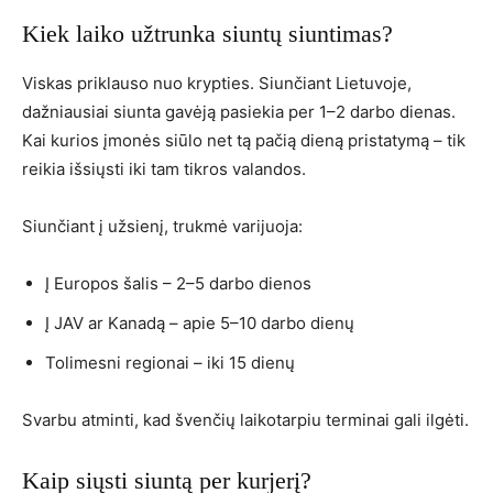
Kiek laiko užtrunka
siuntų siuntimas
?
Viskas priklauso nuo krypties. Siunčiant Lietuvoje,
dažniausiai siunta gavėją pasiekia per 1–2 darbo dienas.
Kai kurios įmonės siūlo net tą pačią dieną pristatymą – tik
reikia išsiųsti iki tam tikros valandos.
Siunčiant į užsienį, trukmė varijuoja:
Į Europos šalis – 2–5 darbo dienos
Į JAV ar Kanadą – apie 5–10 darbo dienų
Tolimesni regionai – iki 15 dienų
Svarbu atminti, kad švenčių laikotarpiu terminai gali ilgėti.
Kaip siųsti siuntą per kurjerį?