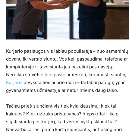
Kurjerio paslaugos vis labiau populiarėja – nuo asmeninių
dovanų iki verslo siuntų. Vos keli paspaudimai telefone ar
kompiuteryje ir tavo siunta jau pakeliui pas gavėją.
Nereikia stovėti eilėje pašte ar ieškoti, kur įmesti siuntinį.
Kurjeris
atvyksta tiesiai prie durų – tai labai patogu, ypač
gyvenantiems užmiestyje ar neturintiems daug laiko.
Tačiau prieš siunčiant vis tiek kyla klausimų: kiek tai
kainuos? Kiek užtruks pristatymas? Ir apskritai – kaip
siųsti siuntą per kurjerį, kad viskas vyktų sklandžiai?
Nesvarbu, ar esi pirmą kartą siunčiantis, ar tiesiog nori