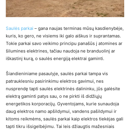
Saulės parkai
– gana naujas terminas mūsų kasdienybėje,
kuris, ko gero, ne visiems iki galo aiškus ir suprantamas.
Tokie parkai savo veikimo principu panašūs į atomines ar
šilumines elektrines, tačiau naudoja ne branduolinį ar
iškastinį kurą, o saulės energiją elektrai gaminti.
Šiandieniniame pasaulyje, saulės parkai tampa vis
patrauklesniu pasirinkimu elektros gavimui, nes
nusprendę tapti saulės elektrinės dalininku, jūs galėsite
elektrą gaminti patys sau, o ne pirkti iš didžiųjų
energetikos korporacijų. Gyventojams, kurie sunaudoja
daug elektros namo apšildymui, vandens pašildymui ir
kitoms reikmėms, saulės parkai kaip elektros tiekėjas gali
tapti tikru išsigelbėjimu. Tai leis džiaugtis mažesniais