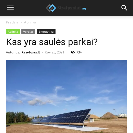
Pradžia
Aplinka
Aplinka
Verslas
Energetika
Kas yra saulės parkai?
Autorius:
Rasytojas.lt
-
Kov 25, 2021
734