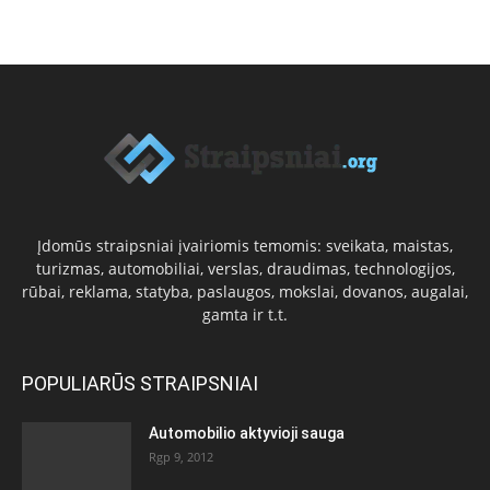
Įdomūs straipsniai įvairiomis temomis: sveikata, maistas,
turizmas, automobiliai, verslas, draudimas, technologijos,
rūbai, reklama, statyba, paslaugos, mokslai, dovanos, augalai,
gamta ir t.t.
POPULIARŪS STRAIPSNIAI
Automobilio aktyvioji sauga
Rgp 9, 2012