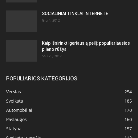
SOCIALINIAI TINKLAI INTERNETE
Gru 4, 2012
Kaip išsirinkti geriausią peilį: populiariausios
plieno rūšys
Sau 25, 2017
POPULIARIOS KATEGORIJOS
Verslas
254
Sveikata
185
Automobiliai
170
Paslaugos
160
Statyba
157
Sveikata ir grožis
113