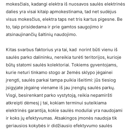
mokesčiais, kadangi elektra iš nuosavos saulės elektrinės
dalies yra visai kitaip apmokestinama, tad net sudėjus
visus mokesčius, elektra taps net tris kartus pigesne. Be
to, taip prisidedama ir prie gamtos saugojimo ir
atsinaujinančių šaltinių naudojimo.
Kitas svarbus faktorius yra tai, kad norint būti vienu iš
saulės parko dalininku, nereikia turėti teritorijos, kurioje
būtų statomi saulės kolektoriai. Tokiems gyventojams,
kurie neturi tinkamo stogo ar žemės sklypo jėgainei
įrengti, saulės parkai tampa puikia išeitimi: jūs tiesiog
įsigyjate jėgainę viename iš jau įrengtų saulės parkų.
Visgi, besirenkant parko vystytoją, reikia nepamiršti
atkreipti dėmesį į tai, kokiam terminui suteikiama
elektrinės garantija, kokie saulės moduliai yra naudojami
ir koks jų efektyvumas. Atsakingos įmonės naudoja tik
geriausios kokybės ir didžiausio efektyvumo saulės