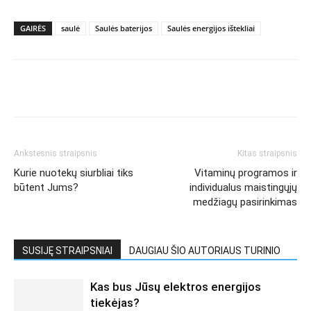
GAIRĖS
saulė
Saulės baterijos
Saulės energijos ištekliai
Ankstesnis straipsnis
Kitas straipsnis
Kurie nuotekų siurbliai tiks
Vitaminų programos ir
būtent Jums?
individualus maistingųjų
medžiagų pasirinkimas
SUSIJĘ STRAIPSNIAI
DAUGIAU ŠIO AUTORIAUS TURINIO
Kas bus Jūsų elektros energijos
tiekėjas?