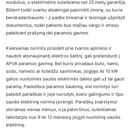
modulius, o elektrinėms suteikiama net 25 metų garantija.
Būtent todėl svarbu atsakingai pasirinkti įmonę, su kuria
bendradarbiausite – ji padės tinkamai ir teisingai užpildyti
dokumentus, todėl patiems bus mažiau vargo ir streso
pateikiant prašymą dėl paramos gavimo.
Kiekvienas norintis prisidėti prie tvarios aplinkos ir
naudoti atsinaujinantį elektros šaltinį, gali pretenduoti į
APVA paramos gavimą. Bet kuris privataus buto, namo,
sodo, namelio ar kotedžo savininkas, įsigijęs iki 10 kW
galios nuotolinės saulės elektrinės dalies gali už tai gauti
paramą. Paskelbus paramos šaukimą, visi norintys turi
pateikti paraiškas ir joje nurodyti, kokio galingumo ir tipo
saulės elektrinę norima įsirengti. Paraiškų svarstymui
skiriamas vienas mėnuo, o ja patvirtinus, suteikiamas
laikotarpis nuo 9 iki 12 mėnesių įsigyti nuotolinę saulės
elektrinę.