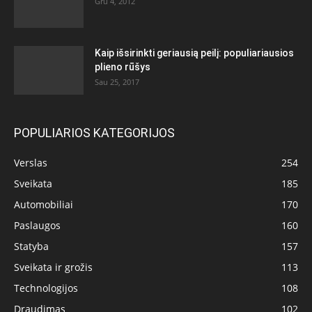
Gru 4, 2012
Kaip išsirinkti geriausią peilį: populiariausios
plieno rūšys
Sau 25, 2017
POPULIARIOS KATEGORIJOS
Verslas
254
Sveikata
185
Automobiliai
170
Paslaugos
160
Statyba
157
Sveikata ir grožis
113
Technologijos
108
Draudimas
102