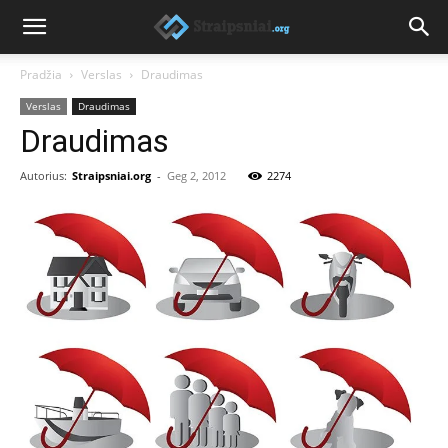
Pradžia
Verslas
Draudimas
Verslas
Draudimas
Draudimas
Autorius:
Straipsniai.org
-
Geg 2, 2012
2274