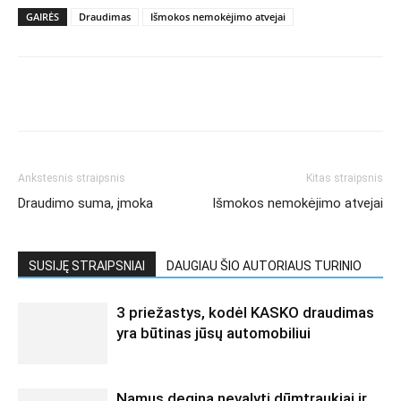
GAIRĖS
Draudimas
Išmokos nemokėjimo atvejai
Ankstesnis straipsnis
Kitas straipsnis
Draudimo suma, įmoka
Išmokos nemokėjimo atvejai
SUSIJĘ STRAIPSNIAI
DAUGIAU ŠIO AUTORIAUS TURINIO
3 priežastys, kodėl KASKO draudimas
yra būtinas jūsų automobiliui
Namus degina nevalyti dūmtraukiai ir