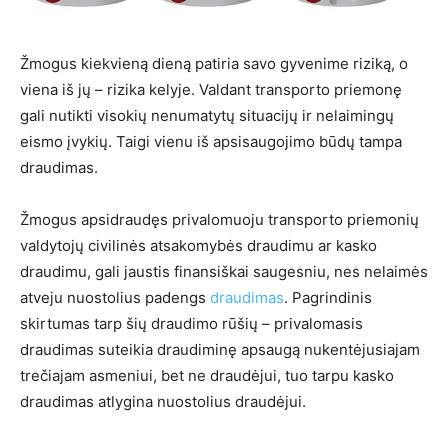
Žmogus kiekvieną dieną patiria savo gyvenime riziką, o
viena iš jų – rizika kelyje. Valdant transporto priemonę
gali nutikti visokių nenumatytų situacijų ir nelaimingų
eismo įvykių. Taigi vienu iš apsisaugojimo būdų tampa
draudimas.
Žmogus apsidraudęs privalomuoju transporto priemonių
valdytojų civilinės atsakomybės draudimu ar kasko
draudimu, gali jaustis finansiškai saugesniu, nes nelaimės
atveju nuostolius padengs
draudimas
. Pagrindinis
skirtumas tarp šių draudimo rūšių – privalomasis
draudimas suteikia draudiminę apsaugą nukentėjusiajam
trečiajam asmeniui, bet ne draudėjui, tuo tarpu kasko
draudimas atlygina nuostolius draudėjui.