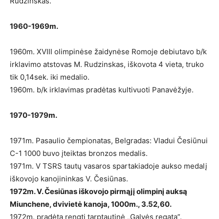
Rudzinskas.
1960-1969m.
1960m. XVIII olimpinėse žaidynėse Romoje debiutavo b/k
irklavimo atstovas M. Rudzinskas, iškovota 4 vieta, truko
tik 0,14sek. iki medalio.
1960m. b/k irklavimas pradėtas kultivuoti Panavėžyje.
1970-1979m.
1971m. Pasaulio čempionatas, Belgradas: Vladui Česiūnui
C-1 1000 buvo įteiktas bronzos medalis.
1971m. V TSRS tautų vasaros spartakiadoje aukso medalį
iškovojo kanojininkas V. Česiūnas.
1972m. V. Česiūnas iškovojo pirmąjį olimpinį auksą
Miunchene, dvivietė kanoja, 1000m., 3.52,60.
1972m. pradėta rengti tarptautinė „Galvės regata”.