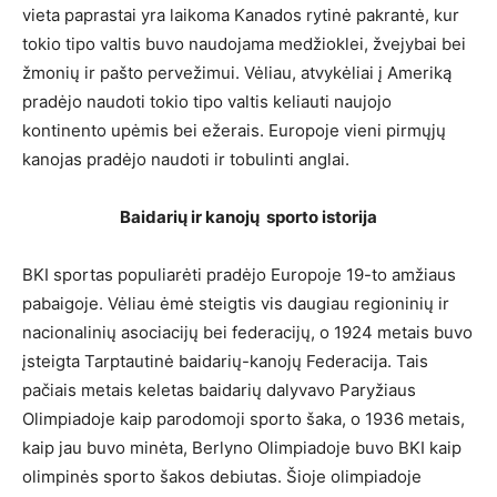
vieta paprastai yra laikoma Kanados rytinė pakrantė, kur
tokio tipo valtis buvo naudojama medžioklei, žvejybai bei
žmonių ir pašto pervežimui. Vėliau, atvykėliai į Ameriką
pradėjo naudoti tokio tipo valtis keliauti naujojo
kontinento upėmis bei ežerais. Europoje vieni pirmųjų
kanojas pradėjo naudoti ir tobulinti anglai.
B
aidarių ir kanojų sporto istorija
BKI sportas populiarėti pradėjo Europoje 19-to amžiaus
pabaigoje. Vėliau ėmė steigtis vis daugiau regioninių ir
nacionalinių asociacijų bei federacijų, o 1924 metais buvo
įsteigta Tarptautinė baidarių-kanojų Federacija. Tais
pačiais metais keletas baidarių dalyvavo Paryžiaus
Olimpiadoje kaip parodomoji sporto šaka, o 1936 metais,
kaip jau buvo minėta, Berlyno Olimpiadoje buvo BKI kaip
olimpinės sporto šakos debiutas. Šioje olimpiadoje