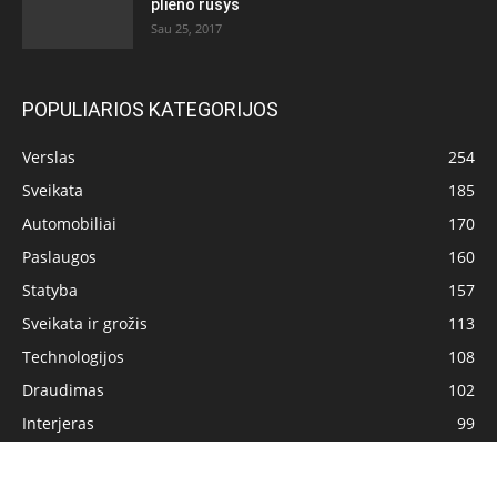
plieno rūšys
Sau 25, 2017
POPULIARIOS KATEGORIJOS
Verslas
254
Sveikata
185
Automobiliai
170
Paslaugos
160
Statyba
157
Sveikata ir grožis
113
Technologijos
108
Draudimas
102
Interjeras
99