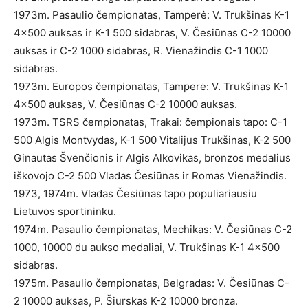
1973m. Pasaulio čempionatas, Tamperė: V. Trukšinas K-1
4×500 auksas ir K-1 500 sidabras, V. Česiūnas C-2 10000
auksas ir C-2 1000 sidabras, R. Vienažindis C-1 1000
sidabras.
1973m. Europos čempionatas, Tamperė: V. Trukšinas K-1
4×500 auksas, V. Česiūnas C-2 10000 auksas.
1973m. TSRS čempionatas, Trakai: čempionais tapo: C-1
500 Algis Montvydas, K-1 500 Vitalijus Trukšinas, K-2 500
Ginautas Švenčionis ir Algis Alkovikas, bronzos medalius
iškovojo C-2 500 Vladas Česiūnas ir Romas Vienažindis.
1973, 1974m. Vladas Česiūnas tapo populiariausiu
Lietuvos sportininku.
1974m. Pasaulio čempionatas, Mechikas: V. Česiūnas C-2
1000, 10000 du aukso medaliai, V. Trukšinas K-1 4×500
sidabras.
1975m. Pasaulio čempionatas, Belgradas: V. Česiūnas C-
2 10000 auksas, P. Šiurskas K-2 10000 bronza.