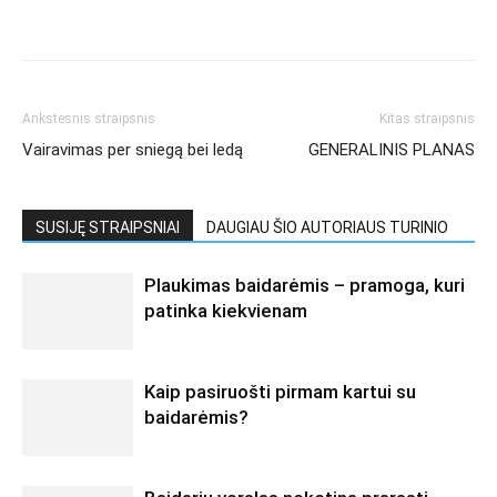
Ankstesnis straipsnis
Kitas straipsnis
Vairavimas per sniegą bei ledą
GENERALINIS PLANAS
SUSIJĘ STRAIPSNIAI
DAUGIAU ŠIO AUTORIAUS TURINIO
Plaukimas baidarėmis – pramoga, kuri
patinka kiekvienam
Kaip pasiruošti pirmam kartui su
baidarėmis?