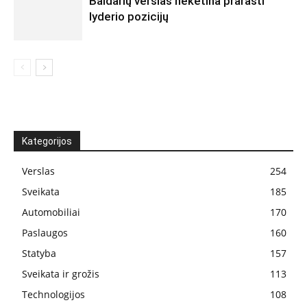
Baidarių verslas neketina prarasti
lyderio pozicijų
Kategorijos
Verslas
254
Sveikata
185
Automobiliai
170
Paslaugos
160
Statyba
157
Sveikata ir grožis
113
Technologijos
108