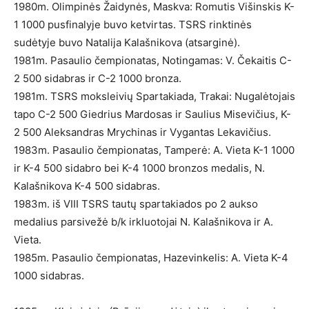
1980m. Olimpinės Žaidynės, Maskva: Romutis Višinskis K-
1 1000 pusfinalyje buvo ketvirtas. TSRS rinktinės
sudėtyje buvo Natalija Kalašnikova (atsarginė).
1981m. Pasaulio čempionatas, Notingamas: V. Čekaitis C-
2 500 sidabras ir C-2 1000 bronza.
1981m. TSRS moksleivių Spartakiada, Trakai: Nugalėtojais
tapo C-2 500 Giedrius Mardosas ir Saulius Misevičius, K-
2 500 Aleksandras Mrychinas ir Vygantas Lekavičius.
1983m. Pasaulio čempionatas, Tamperė: A. Vieta K-1 1000
ir K-4 500 sidabro bei K-4 1000 bronzos medalis, N.
Kalašnikova K-4 500 sidabras.
1983m. iš VIII TSRS tautų spartakiados po 2 aukso
medalius parsivežė b/k irkluotojai N. Kalašnikova ir A.
Vieta.
1985m. Pasaulio čempionatas, Hazevinkelis: A. Vieta K-4
1000 sidabras.