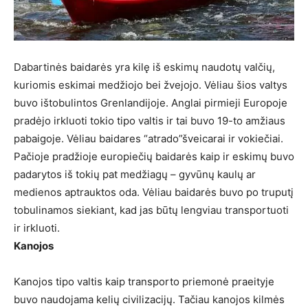
Dabartinės baidarės yra kilę iš eskimų naudotų valčių,
kuriomis eskimai medžiojo bei žvejojo. Vėliau šios valtys
buvo ištobulintos Grenlandijoje. Anglai pirmieji Europoje
pradėjo irkluoti tokio tipo valtis ir tai buvo 19-to amžiaus
pabaigoje. Vėliau baidares “atrado”šveicarai ir vokiečiai.
Pačioje pradžioje europiečių baidarės kaip ir eskimų buvo
padarytos iš tokių pat medžiagų – gyvūnų kaulų ar
medienos aptrauktos oda. Vėliau baidarės buvo po truputį
tobulinamos siekiant, kad jas būtų lengviau transportuoti
ir irkluoti.
Kanojos
Kanojos tipo valtis kaip transporto priemonė praeityje
buvo naudojama kelių civilizacijų. Tačiau kanojos kilmės