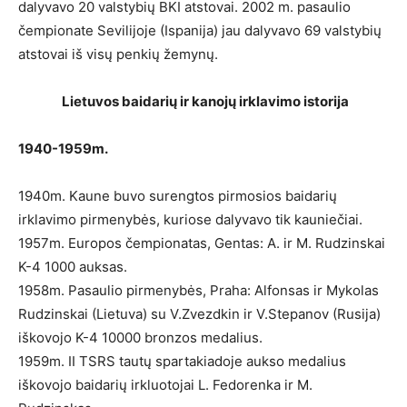
dalyvavo 20 valstybių BKI atstovai. 2002 m. pasaulio
čempionate Sevilijoje (Ispanija) jau dalyvavo 69 valstybių
atstovai iš visų penkių žemynų.
Lietuvos baidarių ir kanojų irklavimo istorija
1940-1959m.
1940m. Kaune buvo surengtos pirmosios baidarių
irklavimo pirmenybės, kuriose dalyvavo tik kauniečiai.
1957m. Europos čempionatas, Gentas: A. ir M. Rudzinskai
K-4 1000 auksas.
1958m. Pasaulio pirmenybės, Praha: Alfonsas ir Mykolas
Rudzinskai (Lietuva) su V.Zvezdkin ir V.Stepanov (Rusija)
iškovojo K-4 10000 bronzos medalius.
1959m. II TSRS tautų spartakiadoje aukso medalius
iškovojo baidarių irkluotojai L. Fedorenka ir M.