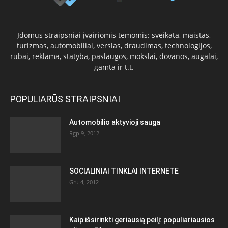
Įdomūs straipsniai įvairiomis temomis: sveikata, maistas,
turizmas, automobiliai, verslas, draudimas, technologijos,
rūbai, reklama, statyba, paslaugos, mokslai, dovanos, augalai,
gamta ir t.t.
POPULIARŪS STRAIPSNIAI
Automobilio aktyvioji sauga
Rgp 9, 2012
SOCIALINIAI TINKLAI INTERNETE
Gru 4, 2012
Kaip išsirinkti geriausią peilį: populiariausios