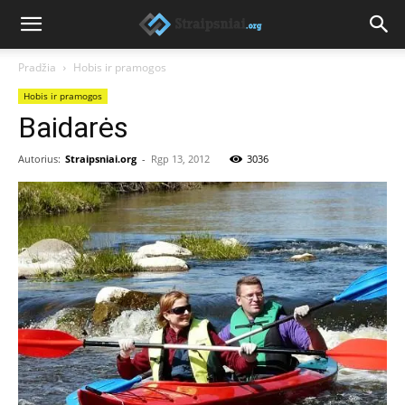
Pradžia
Hobis ir pramogos
Hobis ir pramogos
Baidarės
Autorius:
Straipsniai.org
-
Rgp 13, 2012
3036