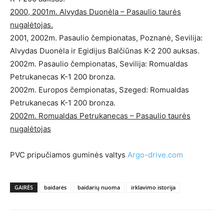
2000, 2001m. Alvydas Duonėla – Pasaulio taurės
nugalėtojas.
2001, 2002m. Pasaulio čempionatas, Poznanė, Sevilija:
Alvydas Duonėla ir Egidijus Balčiūnas K-2 200 auksas.
2002m. Pasaulio čempionatas, Sevilija: Romualdas
Petrukanecas K-1 200 bronza.
2002m. Europos čempionatas, Szeged: Romualdas
Petrukanecas K-1 200 bronza.
2002m. Romualdas Petrukanecas – Pasaulio taurės
nugalėtojas
PVC pripučiamos guminės valtys
Argo-drive.com
GAIRĖS
baidarės
baidarių nuoma
irklavimo istorija