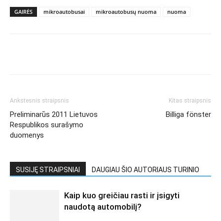
GAIRĖS
mikroautobusai
mikroautobusų nuoma
nuoma
Ankstesnis straipsnis
Kitas straipsnis
Preliminarūs 2011 Lietuvos
Billiga fönster
Respublikos surašymo
duomenys
SUSIJĘ STRAIPSNIAI
DAUGIAU ŠIO AUTORIAUS TURINIO
Kaip kuo greičiau rasti ir įsigyti
naudotą automobilį?