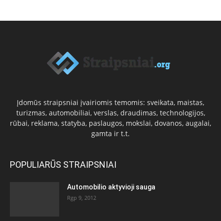
Įdomūs straipsniai įvairiomis temomis: sveikata, maistas,
turizmas, automobiliai, verslas, draudimas, technologijos,
rūbai, reklama, statyba, paslaugos, mokslai, dovanos, augalai,
gamta ir t.t.
POPULIARŪS STRAIPSNIAI
Automobilio aktyvioji sauga
Rgp 9, 2012