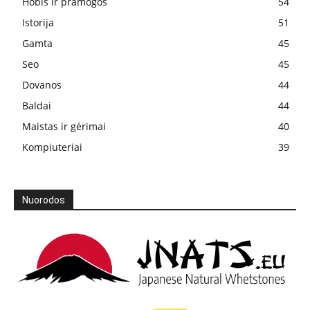
Hobis ir pramogos
54
Istorija
51
Gamta
45
Seo
45
Dovanos
44
Baldai
44
Maistas ir gėrimai
40
Kompiuteriai
39
Nuorodos