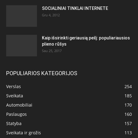
SOCIALINIAI TINKLAI INTERNETE
Gru 4, 2012
Kaip išsirinkti geriausią peilį: populiariausios
plieno rūšys
Sau 25, 2017
POPULIARIOS KATEGORIJOS
Verslas
254
Sveikata
185
Automobiliai
170
Paslaugos
160
Statyba
157
Sveikata ir grožis
113