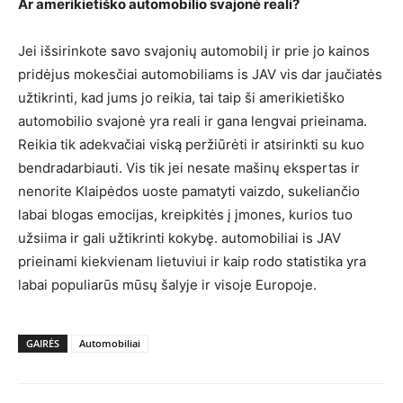
Ar amerikietiško automobilio svajonė reali?
Jei išsirinkote savo svajonių automobilį ir prie jo kainos
pridėjus mokesčiai automobiliams is JAV vis dar jaučiatės
užtikrinti, kad jums jo reikia, tai taip ši amerikietiško
automobilio svajonė yra reali ir gana lengvai prieinama.
Reikia tik adekvačiai viską peržiūrėti ir atsirinkti su kuo
bendradarbiauti. Vis tik jei nesate mašinų ekspertas ir
nenorite Klaipėdos uoste pamatyti vaizdo, sukeliančio
labai blogas emocijas, kreipkitės į įmones, kurios tuo
užsiima ir gali užtikrinti kokybę. automobiliai is JAV
prieinami kiekvienam lietuviui ir kaip rodo statistika yra
labai populiarūs mūsų šalyje ir visoje Europoje.
GAIRĖS
Automobiliai