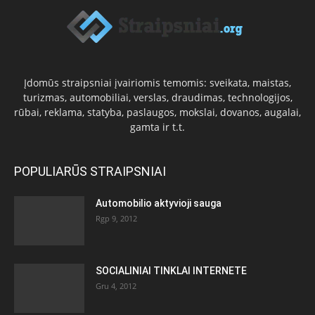
Įdomūs straipsniai įvairiomis temomis: sveikata, maistas,
turizmas, automobiliai, verslas, draudimas, technologijos,
rūbai, reklama, statyba, paslaugos, mokslai, dovanos, augalai,
gamta ir t.t.
POPULIARŪS STRAIPSNIAI
Automobilio aktyvioji sauga
Rgp 9, 2012
SOCIALINIAI TINKLAI INTERNETE
Gru 4, 2012