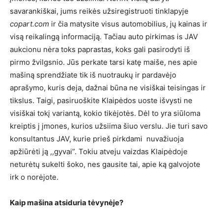
savarankiškai, jums reikės užsiregistruoti tinklapyje
copart.com
ir čia matysite visus automobilius, jų kainas ir
visą reikalingą informaciją. Tačiau auto pirkimas is JAV
aukcionu nėra toks paprastas, koks gali pasirodyti iš
pirmo žvilgsnio. Jūs perkate tarsi katę maiše, nes apie
mašiną sprendžiate tik iš nuotraukų ir pardavėjo
aprašymo, kuris deja, dažnai būna ne visiškai teisingas ir
tikslus. Taigi, pasiruoškite Klaipėdos uoste išvysti ne
visiškai tokį variantą, kokio tikėjotės. Dėl to yra siūloma
kreiptis į įmones, kurios užsiima šiuo verslu. Jie turi savo
konsultantus JAV, kurie prieš pirkdami nuvažiuoja
apžiūrėti ją ,,gyvai”. Tokiu atveju vaizdas Klaipėdoje
neturėtų sukelti šoko, nes gausite tai, apie ką galvojote
irk o norėjote.
Kaip mašina atsiduria tėvynėje?