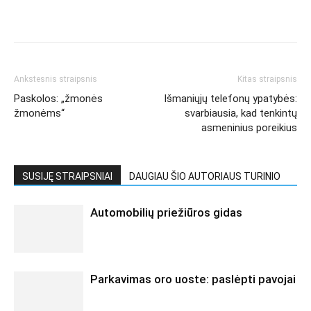
Ankstesnis straipsnis
Kitas straipsnis
Paskolos: „žmonės
Išmaniųjų telefonų ypatybės:
žmonėms“
svarbiausia, kad tenkintų
asmeninius poreikius
SUSIJĘ STRAIPSNIAI
DAUGIAU ŠIO AUTORIAUS TURINIO
Automobilių priežiūros gidas
Parkavimas oro uoste: paslėpti pavojai