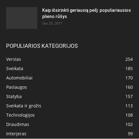
Kaip išsirinkti geriausią peilį: populiariausios
plieno rūšys
Sau 25, 2017
POPULIARIOS KATEGORIJOS
Verslas
254
Sveikata
185
Automobiliai
170
Paslaugos
160
Statyba
157
Sveikata ir grožis
113
Technologijos
108
Draudimas
102
Interjeras
99