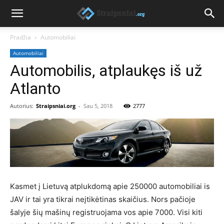
Pradžia
Automobiliai
Automobiliai
Automobilis, atplaukęs iš už
Atlanto
Autorius:
Straipsniai.org
-
Sau 5, 2018
2777
Kasmet į Lietuvą atplukdomą apie 250000 automobiliai is
JAV ir tai yra tikrai neįtikėtinas skaičius. Nors pačioje
šalyje šių mašinų registruojama vos apie 7000. Visi kiti