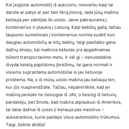
Kai įsigijote automobilį iš aukciono, nesvarbu kaip tai
darote ar patys ar per tam tikrą įmonę, tada jūsų mašina
keliauja per valstijas iki uosto. Jame pakraunama į
konteinerius ir plaukia į Lietuvą. Kaip bebūtų gaila, tačiau
taupumo sumetimais į konteinerius norima sudėti kuo
daugiau automobilių ar kitų daiktų, taigi pasitaiko gana
dažnų atveju, kai mašinos kėbulas yra apgadinamas
būtent transportavimo metu. Ir vėl gi – nenustebkite
išvydę keletą papildomų įbrėžimų, tai gana normali ir
visiems suprantama automobiliai is jav lietuvoje
problema. Na, o iš mūsų uosto mašina jau keliauja ten,
kur jūs nusprendžiate. Tačiau, nepamirškite, kad jei
mašiną perkate ne tiesiogiai iš JAV, o tiesiog iš lietuvių
pardavėju, bet žinote, kad mašina atplaukusi iš Amerikos,
tai labai dažnai iš uosto ji keliauja pas meistrus –
auksarankius, kurie paslėps visus automobilio trūkumus.
Taigi, būkite atidūs!