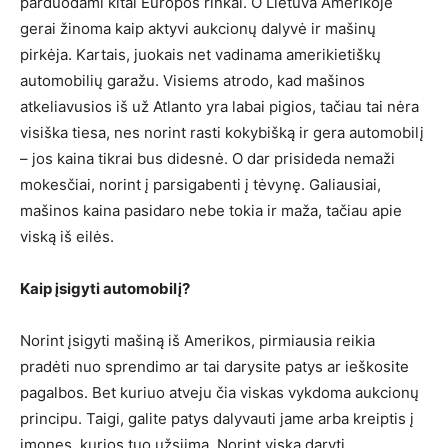
parduodami kitai Europos rinkai. O Lietuva Amerikoje
gerai žinoma kaip aktyvi aukcionų dalyvė ir mašinų
pirkėja. Kartais, juokais net vadinama amerikietiškų
automobilių garažu. Visiems atrodo, kad mašinos
atkeliavusios iš už Atlanto yra labai pigios, tačiau tai nėra
visiška tiesa, nes norint rasti kokybišką ir gera automobilį
– jos kaina tikrai bus didesnė. O dar prisideda nemaži
mokesčiai, norint į parsigabenti į tėvynę. Galiausiai,
mašinos kaina pasidaro nebe tokia ir maža, tačiau apie
viską iš eilės.
Kaip įsigyti automobilį?
Norint įsigyti mašiną iš Amerikos, pirmiausia reikia
pradėti nuo sprendimo ar tai darysite patys ar ieškosite
pagalbos. Bet kuriuo atveju čia viskas vykdoma aukcionų
principu. Taigi, galite patys dalyvauti jame arba kreiptis į
įmones, kurios tuo užsiima. Norint viską daryti