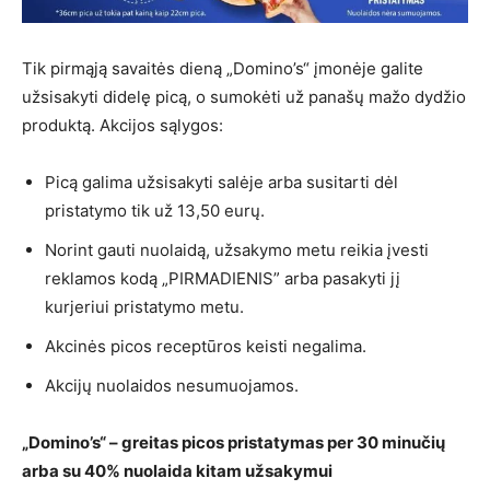
Tik pirmąją savaitės dieną „Domino’s“ įmonėje galite
užsisakyti didelę picą, o sumokėti už panašų mažo dydžio
produktą. Akcijos sąlygos:
Picą galima užsisakyti salėje arba susitarti dėl
pristatymo tik už 13,50 eurų.
Norint gauti nuolaidą, užsakymo metu reikia įvesti
reklamos kodą „PIRMADIENIS” arba pasakyti jį
kurjeriui pristatymo metu.
Akcinės picos receptūros keisti negalima.
Akcijų nuolaidos nesumuojamos.
„Domino’s“ – greitas picos pristatymas per 30 minučių
arba su 40% nuolaida kitam užsakymui