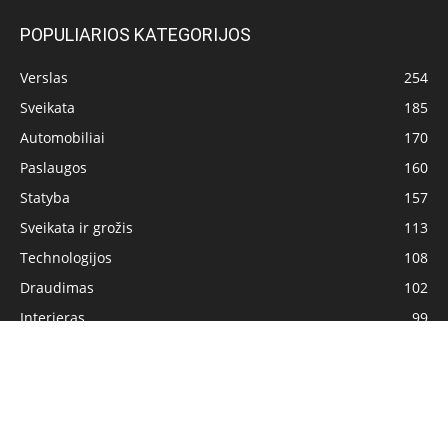
POPULIARIOS KATEGORIJOS
Verslas
254
Sveikata
185
Automobiliai
170
Paslaugos
160
Statyba
157
Sveikata ir grožis
113
Technologijos
108
Draudimas
102
Interjeras
99
Pagrindinis
Privatumo politika
Turinio naudojimo sąlygos
Kontaktai
© Visos teisės saugomos