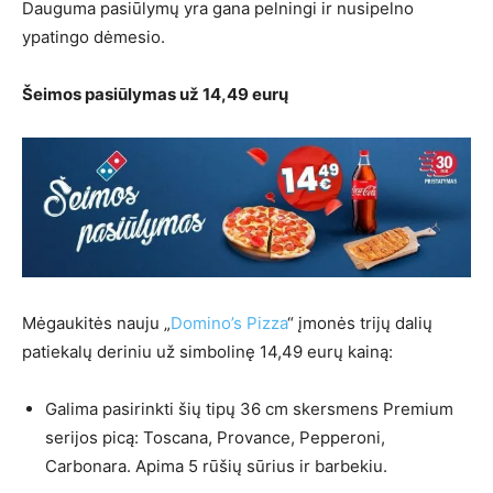
Dauguma pasiūlymų yra gana pelningi ir nusipelno
ypatingo dėmesio.
Šeimos pasiūlymas už 14,49 eurų
Mėgaukitės nauju „
Domino’s Pizza
“ įmonės trijų dalių
patiekalų deriniu už simbolinę 14,49 eurų kainą:
Galima pasirinkti šių tipų 36 cm skersmens Premium
serijos picą: Toscana, Provance, Pepperoni,
Carbonara. Apima 5 rūšių sūrius ir barbekiu.