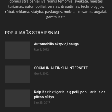
Įdomūs straipsniai įvairiomis temomis: sveikata, maistas,
turizmas, automobiliai, verslas, draudimas, technologijos,
rūbai, reklama, statyba, paslaugos, mokslai, dovanos, augalai,
gamta ir t.t.
POPULIARŪS STRAIPSNIAI
Automobilio aktyvioji sauga
Rgp 9, 2012
SOCIALINIAI TINKLAI INTERNETE
Gru 4, 2012
Kaip išsirinkti geriausią peilį: populiariausios
plieno rūšys
Sau 25, 2017