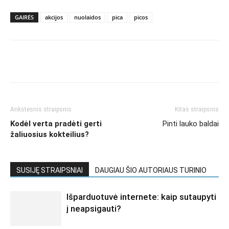
GAIRĖS
akcijos
nuolaidos
pica
picos
Ankstesnis straipsnis
Kitas straipsnis
Kodėl verta pradėti gerti
Pinti lauko baldai
žaliuosius kokteilius?
SUSIJĘ STRAIPSNIAI
DAUGIAU ŠIO AUTORIAUS TURINIO
Išparduotuvė internete: kaip sutaupyti
į neapsigauti?