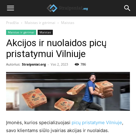
Pradžia
Maistas ir gėrimai
Maistas
Maistas ir gėrimai
Maistas
Akcijos ir nuolaidos picų
pristatymui Vilniuje
Autorius:
Straipsniai.org
-
Vas 2, 2023
786
Įmonės, kurios specializuojasi
picų pristatyme Vilniuje
,
savo klientams siūlo įvairias akcijas ir nuolaidas.