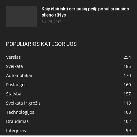
Kaip išsirinkti geriausią peilį: populiariausios
plieno rūšys
Sau 25, 2017
POPULIARIOS KATEGORIJOS
Verslas
254
Sveikata
185
Automobiliai
170
Paslaugos
160
Statyba
157
Sveikata ir grožis
113
Technologijos
108
Draudimas
102
Interjeras
99