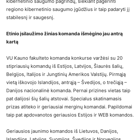
kibernetinio saugumo pagrindų, siekiant pagerinti
regiono kibernetinio saugumo įgūdžius ir taip padaryti jį
stabilesnį ir saugesnį.
Etinio įsilaužimo žinias komanda išmėgino jau antrą
kartą
VU Kauno fakulteto komanda konkurse varžėsi su 20
stipriausių komandų iš Estijos, Latvijos, Šiaurės šalių,
Belgijos, Italijos ir Jungtinių Amerikos Valstijų. Pirmąją
vietą iškovojo Islandijos, antrąją – Švedijos, o trečiąją –
Danijos nacionalinė komanda. Pernai prizines vietas taip
pat dalijosi šių šalių atstovai. Specialus skatinamasis
prizas atiteko ir geriausiai merginų komandai. Papildomai
taip pat apdovanotos geriausios Estijos ir WEB komandos.
Geriausios jaunimo komandos iš Lietuvos, Danijos,
Islandijos, Latvijos, Suomijos, Švedijos ir Norvegijos