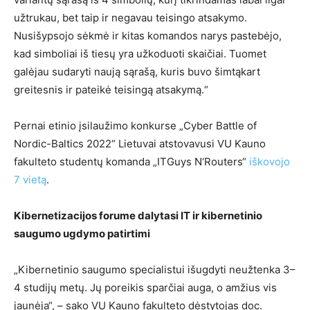
užtrukau, bet taip ir negavau teisingo atsakymo.
Nusišypsojo sėkmė ir kitas komandos narys pastebėjo,
kad simboliai iš tiesų yra užkoduoti skaičiai. Tuomet
galėjau sudaryti naują sąrašą, kuris buvo šimtąkart
greitesnis ir pateikė teisingą atsakymą.“
Pernai etinio įsilaužimo konkurse „Cyber Battle of
Nordic-Baltics 2022“ Lietuvai atstovavusi VU Kauno
fakulteto studentų komanda „ITGuys N‘Routers“
iškovojo
7 vietą
.
Kibernetizacijos forume dalytasi IT ir kibernetinio
saugumo ugdymo patirtimi
„Kibernetinio saugumo specialistui išugdyti neužtenka 3–
4 studijų metų. Jų poreikis sparčiai auga, o amžius vis
jaunėja“, – sako VU Kauno fakulteto dėstytojas doc.