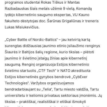
programos studentai Rokas Tiškus ir Mantas
Razbadauskas šiais metais užėmė 9 vietą. Komandą
lydėjo kibernetinio saugumo ekspertas, VU Kauno
fakulteto dėstytojas doc. Šarūnas Grigaliūnas ir treneris
Lukas Misiukevičius.
„Cyber Battle of Nordic-Baltics“ – jau ketvirtą kartą
surengtas didžiausias jaunimo etinio įsilaužimo renginys
Šiaurės ir Baltijos šalių regione, kurio tikslas – plėtoti
jaunimo ir švietimo įstaigų žinias apie kibernetinį
saugumą. Renginį organizuoja Estijos kibernetinio
švietimo startuolis „CTF Tech“ ir NATO akredituota
Estijos kibernetinės gynybos bendrovė „CybExer
Technologies“. Varžybos organizuojamos
bendradarbiaujant su „Telia“, Tartu miesto valdžia, Tartu
universitetu ir keliomis privataus sektoriaus įmonėmis. Jų
tikslas – praktiškai, realistiškai ir etiškai išmokyti