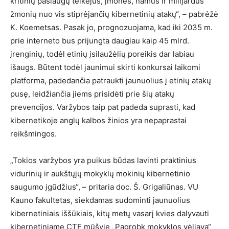
kritinių paslaugų teikėjus, įmones, namus ir milijardus
žmonių nuo vis stiprėjančių kibernetinių atakų“, – pabrėžė
K. Koemetsas. Pasak jo, prognozuojama, kad iki 2035 m.
prie interneto bus prijungta daugiau kaip 45 mlrd.
įrenginių, todėl etinių įsilaužėlių poreikis dar labiau
išaugs. Būtent todėl jaunimui skirti konkursai laikomi
platforma, padedančia patraukti jaunuolius į etinių atakų
pusę, leidžiančia jiems prisidėti prie šių atakų
prevencijos. Varžybos taip pat padeda suprasti, kad
kibernetikoje anglų kalbos žinios yra nepaprastai
reikšmingos.
„Tokios varžybos yra puikus būdas lavinti praktinius
vidurinių ir aukštųjų mokyklų mokinių kibernetinio
saugumo įgūdžius“, – pritaria doc. Š. Grigaliūnas. VU
Kauno fakultetas, siekdamas sudominti jaunuolius
kibernetiniais iššūkiais, kitų metų vasarį kvies dalyvauti
kibernetiniame CTF mūšyje „Pagrobk mokyklos vėliavą“