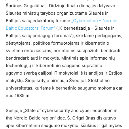
Šarūnas Grigaliūnas. Didžiojo finalo dieną jis dalyvavo
Šiaurės ministrų tarybos organizuotame Šiaurės ir
Baltijos šalių edukatorių forume
„Cybercation – Nordic-
Baltic Educators’ Forum“
(„Kibernetizacija – Šiaurės ir
Baltijos šalių pedagogų forumas“), skirtame pedagogams,
dėstytojams, politikos formuotojams ir kibernetinio
švietimo entuziastams, norintiems susipažinti, bendrauti,
bendradarbiauti ir mokytis. Mintimis apie informacinių
technologijų ir kibernetinio saugumo supratimo ir
ugdymo svarbą dalijosi IT mokytojai iš Islandijos ir Estijos
mokyklų. Šioje srityje pirmauja Švedijos Stokholmo
universitetas, kuriame kibernetinio saugumo mokoma dar
nuo 1985 m.
Sesijoje „State of cybersecurity and cyber education in
the Nordic-Baltic region“ doc. Š. Grigaliūnas diskutavo
apie kibernetinio saugumo mokymo iššūkius ir galimybes