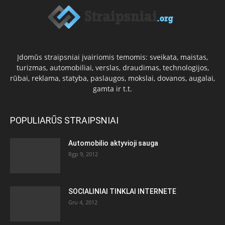
Įdomūs straipsniai įvairiomis temomis: sveikata, maistas,
turizmas, automobiliai, verslas, draudimas, technologijos,
rūbai, reklama, statyba, paslaugos, mokslai, dovanos, augalai,
gamta ir t.t.
POPULIARŪS STRAIPSNIAI
Automobilio aktyvioji sauga
Rgp 9, 2012
SOCIALINIAI TINKLAI INTERNETE
Gru 4, 2012