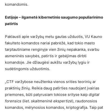
komandomis.
Estijoje – ilgametė kibernetinio saugumo populiarinimo
patirtis
Paklausti apie varžybų metu gautas užduotis, VU Kauno
fakulteto komandos nariai pabrėžė, kad tokio masto
tarptautiniame renginyje vien žinių nepakanka, svarbu
asmeninės savybės, patirtis ir gebėjimas dirbti
komandoje. Jie džiaugėsi aukštu varžybų lygiu ir
sudėtingomis užduotimis.
„CTF varžybose neužtenka vienos srities teorinių ar
praktinių žinių. Reikia daug patirties naudojant įvairias
priemones, būti patyrusiam tokiose srityse kaip
digital
forensics
(liet.
skaitmeninė ekspertizė
), raudonosios
komandos, mėlynosios komandos, kriptografija. Taip pat