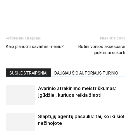
Ankstesnis straipsnis
Kitas straipsnis
Kaip planuoti savaitės meniu?
Būtini vonios aksesuarai
jaukumui sukurti
SUSIJĘ STRAIPSNIAI
DAUGIAU ŠIO AUTORIAUS TURINIO
Avarinio atrakinimo meistriškumas:
Įgūdžiai, kuriuos reikia žinoti
Slaptųjų agentų pasaulis: tai, ko iki šiol
nežinojote