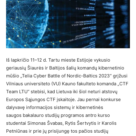
Iš lapkričio 11–12 d. Tartu mieste Estijoje vykusio
geriausių Šiaurės ir Baltijos šalių komandų kibernetinio
mūšio „Telia Cyber Battle of Nordic-Baltics 2023“ grįžusi
Vilniaus universiteto (VU) Kauno fakulteto komanda „CTF
Team LTU“ stebisi, kad Lietuva iki šiol neturi atstovų
Europos Sąjungos CTF įskaitoje. Jau pernai konkurse
dalyvavę informacijos sistemų ir kibernetinės
saugos bakalauro studijų programos antro kurso
studentai Simonas Švabas, Rytis Šertvytis ir Karolis
Petniūnas ir prie jų prisijungę tos pačios studijų