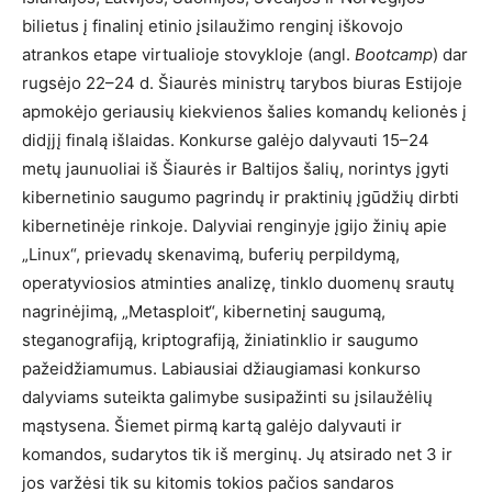
bilietus į finalinį etinio įsilaužimo renginį iškovojo
atrankos etape virtualioje stovykloje (angl.
Bootcamp
) dar
rugsėjo 22–24 d. Šiaurės ministrų tarybos biuras Estijoje
apmokėjo geriausių kiekvienos šalies komandų kelionės į
didįjį finalą išlaidas. Konkurse galėjo dalyvauti 15–24
metų jaunuoliai iš Šiaurės ir Baltijos šalių, norintys įgyti
kibernetinio saugumo pagrindų ir praktinių įgūdžių dirbti
kibernetinėje rinkoje. Dalyviai renginyje įgijo žinių apie
„Linux“, prievadų skenavimą, buferių perpildymą,
operatyviosios atminties analizę, tinklo duomenų srautų
nagrinėjimą, „Metasploit“, kibernetinį saugumą,
steganografiją, kriptografiją, žiniatinklio ir saugumo
pažeidžiamumus. Labiausiai džiaugiamasi konkurso
dalyviams suteikta galimybe susipažinti su įsilaužėlių
mąstysena. Šiemet pirmą kartą galėjo dalyvauti ir
komandos, sudarytos tik iš merginų. Jų atsirado net 3 ir
jos varžėsi tik su kitomis tokios pačios sandaros