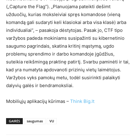
(„Capture the Flag“). „Planuojama pateikti dešimt
užduočių, kurias moksleiviai spręs komandose (vieną
komandą gali sudaryti keli klasiokai arba visa klasė) arba
individualiai“, – pasakoja dėstytojas. Pasak jo, CTF tipo
varžybos padeda mokiniams susipažinti su kibernetinio
saugumo pagrindais, skatina kritinį mąstymą, ugdo
problemų sprendimo ir darbo komandoje įgūdžius,
suteikia reikšmingą praktinę patirtį. Svarbu paminėti ir tai,
kad yra numatyta apdovanoti prizinių vietų laimėtojus.
Varžybos vyks pamokų metu, todėl susirinkti palaikyti
dalyvių galės ir bendramoksliai.
Mobiliųjų aplikacijų kūrimas –
Think Big.lt
GAIRĖS
saugumas
VU