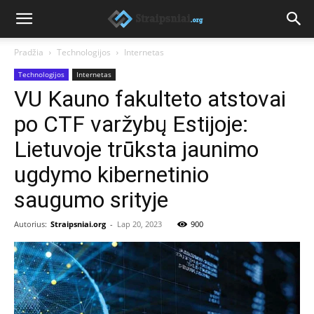
Pradžia
Technologijos
Internetas
Technologijos
Internetas
VU Kauno fakulteto atstovai
po CTF varžybų Estijoje:
Lietuvoje trūksta jaunimo
ugdymo kibernetinio
saugumo srityje
Autorius:
Straipsniai.org
-
Lap 20, 2023
900