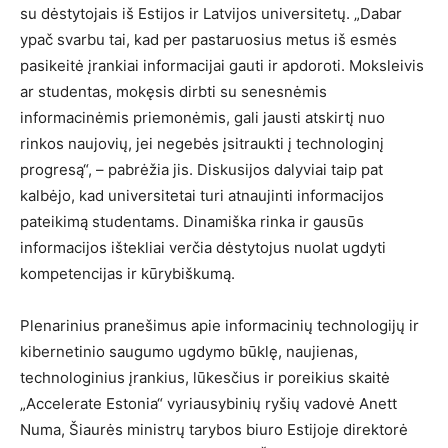
su dėstytojais iš Estijos ir Latvijos universitetų. „Dabar
ypač svarbu tai, kad per pastaruosius metus iš esmės
pasikeitė įrankiai informacijai gauti ir apdoroti. Moksleivis
ar studentas, mokęsis dirbti su senesnėmis
informacinėmis priemonėmis, gali jausti atskirtį nuo
rinkos naujovių, jei negebės įsitraukti į technologinį
progresą“, – pabrėžia jis. Diskusijos dalyviai taip pat
kalbėjo, kad universitetai turi atnaujinti informacijos
pateikimą studentams. Dinamiška rinka ir gausūs
informacijos ištekliai verčia dėstytojus nuolat ugdyti
kompetencijas ir kūrybiškumą.
Plenarinius pranešimus apie informacinių technologijų ir
kibernetinio saugumo ugdymo būklę, naujienas,
technologinius įrankius, lūkesčius ir poreikius skaitė
„Accelerate Estonia“ vyriausybinių ryšių vadovė Anett
Numa, Šiaurės ministrų tarybos biuro Estijoje direktorė