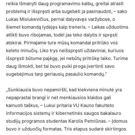
reikia išmanyti daug programavimo kalbų, greitai atrasti
problemą ir išspręsti arba sugebėti ja pasinaudoti, – sako
Lukas Misiukevičius, pernai dalyvavęs varžybose, o
šiemet komandą lydėjęs kaip treneris. – Laikas užduotims
atlikti buvo ribojamas, todėl jas teko dalytis ir spręsti
atskirai. Pirmajame ture mūsų komandai pritrūko vos
keleto minučių. Liko trys neišspręsti uždaviniai, kuriuos
išspręsti būtume pajėgę, jei nebūtų pritrūkę laiko. Turime
daug išmokti, bet tai buvo puiki proga įvertinti savo
sugebėjimus tarp geriausių pasaulio komandų.“
„Sunkiausia buvo nepamiršti, kad kiekviena minutė yra
nepaprastai brangi ir net menkiausios klaidos gali
kainuoti taškus, – Lukui pritaria VU Kauno fakulteto
informacijos sistemų ir kibernetinės saugos bakalauro
studijų programos studentas Karolis Petniūnas. – Įdomus
buvo ir užduočių formatas. Tris etapus sudarė skirtingos