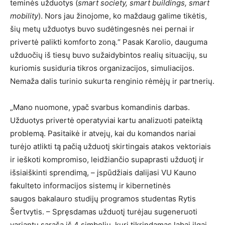
teminės užduotys (
smart society, smart buildings, smart
mobility
). Nors jau žinojome, ko maždaug galime tikėtis,
šių metų užduotys buvo sudėtingesnės nei pernai ir
privertė palikti komforto zoną.“ Pasak Karolio, dauguma
užduočių iš tiesų buvo sužaidybintos realių situacijų, su
kuriomis susiduria tikros organizacijos, simuliacijos.
Nemaža dalis turinio sukurta renginio rėmėjų ir partnerių.
„Mano nuomone, ypač svarbus komandinis darbas.
Užduotys privertė operatyviai kartu analizuoti pateiktą
problemą. Pasitaikė ir atvejų, kai du komandos nariai
turėjo atlikti tą pačią užduotį skirtingais atakos vektoriais
ir ieškoti kompromiso, leidžiančio supaprasti užduotį ir
išsiaiškinti sprendimą, – įspūdžiais dalijasi VU Kauno
fakulteto informacijos sistemų ir kibernetinės
saugos bakalauro studijų programos studentas Rytis
Šertvytis. – Spręsdamas užduotį turėjau sugeneruoti
variantų sąrašą iš 4 simbolių, kurį tikrindamas labai ilgai