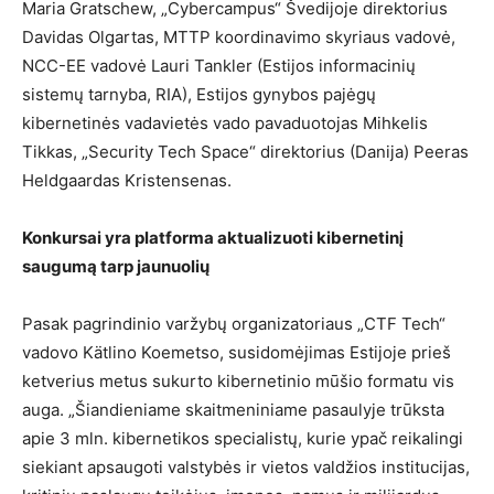
Maria Gratschew, „Cybercampus“ Švedijoje direktorius
Davidas Olgartas, MTTP koordinavimo skyriaus vadovė,
NCC-EE vadovė Lauri Tankler (Estijos informacinių
sistemų tarnyba, RIA), Estijos gynybos pajėgų
kibernetinės vadavietės vado pavaduotojas Mihkelis
Tikkas, „Security Tech Space“ direktorius (Danija) Peeras
Heldgaardas Kristensenas.
Konkursai yra platforma aktualizuoti kibernetinį
saugumą tarp jaunuolių
Pasak pagrindinio varžybų organizatoriaus „CTF Tech“
vadovo Kätlino Koemetso, susidomėjimas Estijoje prieš
ketverius metus sukurto kibernetinio mūšio formatu vis
auga. „Šiandieniame skaitmeniniame pasaulyje trūksta
apie 3 mln. kibernetikos specialistų, kurie ypač reikalingi
siekiant apsaugoti valstybės ir vietos valdžios institucijas,