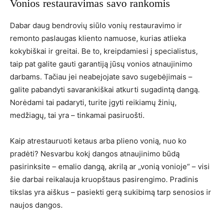
Vonios restauravimas savo rankomis
Dabar daug bendrovių siūlo vonių restauravimo ir
remonto paslaugas kliento namuose, kurias atlieka
kokybiškai ir greitai. Be to, kreipdamiesi į specialistus,
taip pat galite gauti garantiją jūsų vonios atnaujinimo
darbams. Tačiau jei neabejojate savo sugebėjimais –
galite pabandyti savarankiškai atkurti sugadintą dangą.
Norėdami tai padaryti, turite įgyti reikiamų žinių,
medžiagų, tai yra – tinkamai pasiruošti.
Kaip atrestauruoti ketaus arba plieno vonią, nuo ko
pradėti? Nesvarbu kokį dangos atnaujinimo būdą
pasirinksite – emalio dangą, akrilą ar „vonią vonioje“ – visi
šie darbai reikalauja kruopštaus pasirengimo. Pradinis
tikslas yra aiškus – pasiekti gerą sukibimą tarp senosios ir
naujos dangos.