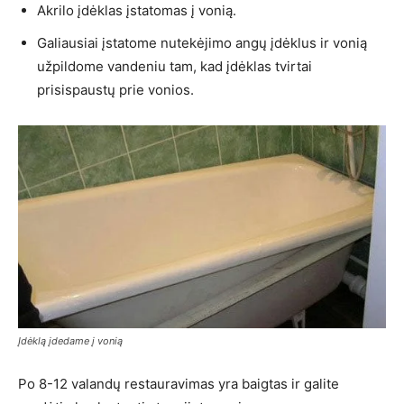
Akrilo įdėklas įstatomas į vonią.
Galiausiai įstatome nutekėjimo angų įdėklus ir vonią
užpildome vandeniu tam, kad įdėklas tvirtai
prisispaustų prie vonios.
Įdėklą įdedame į vonią
Po 8-12 valandų restauravimas yra baigtas ir galite