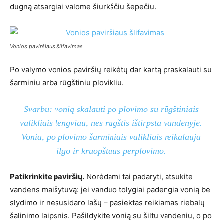
dugną atsargiai valome šiurkščiu šepečiu.
Vonios paviršiaus šlifavimas
Po valymo vonios paviršių reikėtų dar kartą praskalauti su
šarminiu arba rūgštiniu plovikliu.
Svarbu: vonią skalauti po plovimo su rūgštiniais
valikliais lengviau, nes rūgštis ištirpsta vandenyje.
Vonia, po plovimo šarminiais valikliais reikalauja
ilgo ir kruopštaus perplovimo.
Patikrinkite paviršių.
Norėdami tai padaryti, atsukite
vandens maišytuvą: jei vanduo tolygiai padengia vonią be
slydimo ir nesusidaro lašų – pasiektas reikiamas riebalų
šalinimo laipsnis. Pašildykite vonią su šiltu vandeniu, o po