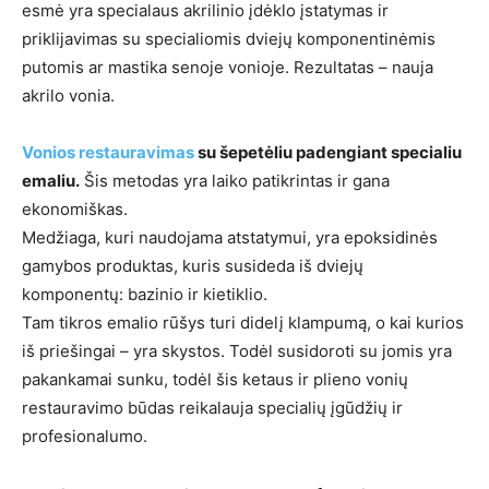
esmė yra specialaus akrilinio įdėklo įstatymas ir
priklijavimas su specialiomis dviejų komponentinėmis
putomis ar mastika senoje vonioje. Rezultatas – nauja
akrilo vonia.
Vonios restauravimas
su šepetėliu padengiant specialiu
emaliu.
Šis metodas yra laiko patikrintas ir gana
ekonomiškas.
Medžiaga, kuri naudojama atstatymui, yra epoksidinės
gamybos produktas, kuris susideda iš dviejų
komponentų: bazinio ir kietiklio.
Tam tikros emalio rūšys turi didelį klampumą, o kai kurios
iš priešingai – yra skystos. Todėl susidoroti su jomis yra
pakankamai sunku, todėl šis ketaus ir plieno vonių
restauravimo būdas reikalauja specialių įgūdžių ir
profesionalumo.