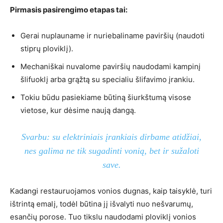
Pirmasis pasirengimo etapas tai:
Gerai nuplauname ir nuriebaliname paviršių (naudoti
stiprų ploviklį).
Mechaniškai nuvalome paviršių naudodami kampinį
šlifuoklį arba grąžtą su specialiu šlifavimo įrankiu.
Tokiu būdu pasiekiame būtiną šiurkštumą visose
vietose, kur dėsime naują dangą.
Svarbu: su elektriniais įrankiais dirbame atidžiai,
nes galima ne tik sugadinti vonią, bet ir sužaloti
save.
Kadangi restauruojamos vonios dugnas, kaip taisyklė, turi
ištrintą emalį, todėl būtina jį išvalyti nuo nešvarumų,
esančių porose. Tuo tikslu naudodami ploviklį vonios