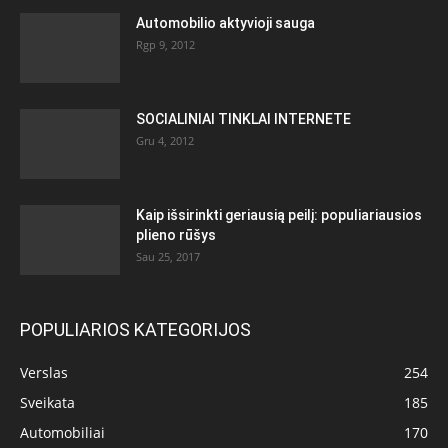
Automobilio aktyvioji sauga
Rgp 9, 2012
SOCIALINIAI TINKLAI INTERNETE
Gru 4, 2012
Kaip išsirinkti geriausią peilį: populiariausios
plieno rūšys
Sau 25, 2017
POPULIARIOS KATEGORIJOS
Verslas
254
Sveikata
185
Automobiliai
170