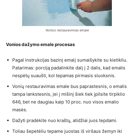
Vonios restauravimas emale
Vonios dažymo emale procesas
Pagal instrukcijas bazinį emalį sumaišykite su kietikliu.
Patarimas: porciją padalinkite dalį į 2 dalis, kad emalis
nespėtų suaušti, kol tepamas pirmasis sluoksnis.
Vonių restauravimas emale bus paprastesnis, o emalis
tampa lankstesnis, jei į mišinį šiek tiek įpilsite tirpiklio
646, bet ne daugiau kaip 10 proc. nuo visos emalio
masės.
Dažyti pradėkite nuo kraštų, atidžiai juos tepdami.
Toliau šepetėliu tepame juostas iš viršaus žemyn iki