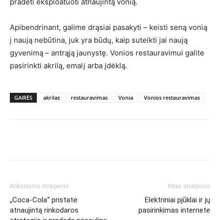
pradėti eksploatuoti atnaujintą vonią.
Apibendrinant, galime drąsiai pasakyti – keisti seną vonią
į naują nebūtina, juk yra būdų, kaip suteikti jai naują
gyvenimą – antrąją jaunystę. Vonios restauravimui galite
pasirinkti akrilą, emalį arba įdėklą.
GAIRĖS
akrilas
restauravimas
Vonia
Vonios restauravimas
Ankstesnis straipsnis
Kitas straipsnis
„Coca-Cola“ pristatė
Elektriniai pjūklai ir jų
atnaujintą rinkodaros
pasirinkimas internete