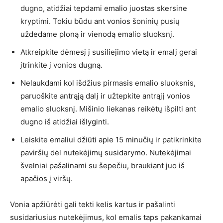
dugno, atidžiai tepdami emalio juostas skersine
kryptimi. Tokiu būdu ant vonios šoninių pusių
uždedame ploną ir vienodą emalio sluoksnį.
Atkreipkite dėmesį į susiliejimo vietą ir emalį gerai
įtrinkite į vonios dugną.
Nelaukdami kol išdžius pirmasis emalio sluoksnis,
paruoškite antrąją dalį ir užtepkite antrąjį vonios
emalio sluoksnį. Mišinio liekanas reikėtų išpilti ant
dugno iš atidžiai išlyginti.
Leiskite emaliui džiūti apie 15 minučių ir patikrinkite
paviršių dėl nutekėjimų susidarymo. Nutekėjimai
švelniai pašalinami su šepečiu, braukiant juo iš
apačios į viršų.
Vonia apžiūrėti gali tekti kelis kartus ir pašalinti
susidariusius nutekėjimus, kol emalis taps pakankamai