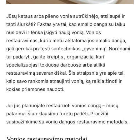
Jūsų ketaus arba plieno vonia sutrūkinėjo, atsilaupė ir
tapti šiurkšti? Faktas yra tai, kad emalio danga su laiku
nusidėvi ir tenka įsigyti naują vonią. Vonios
restauravimas, kurio metu atstatoma jos emalio danga,
gali gerokai pratęsti santechnikos „gyvenimą“. Norėdami
tai padaryti, galite kreiptis į organizaciją, kuri
specializuojasi tokiuose darbuose arba atlikti
restauravimą savarankiškai. Šis straipsnis yra apie tai,
kaip savo rankomis atnaujinti vonią, ką reikia žinoti ir
kokias priemones naudoti.
Jei jūs planuojate restauruoti vonios dangą – mūsų
patarimai šiuo klausimu turėtų padėti. Pradžiai
susipažinkime su vonių dangos restauravimo metodais.
Vonios restauravimo metodai