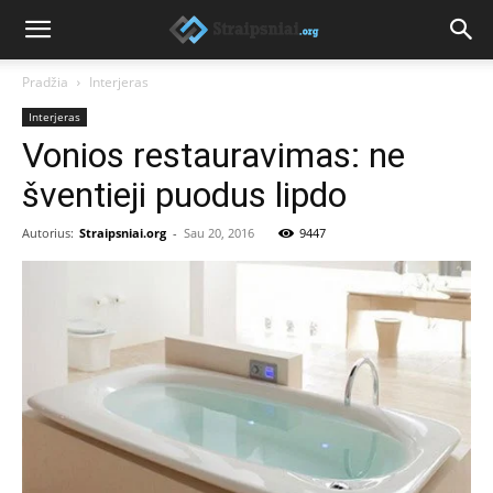
Pradžia
Interjeras
Interjeras
Vonios restauravimas: ne
šventieji puodus lipdo
Autorius:
Straipsniai.org
-
Sau 20, 2016
9447