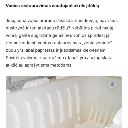
Vonios restauravimas naudojant akrilo įdėklą
Jūsų sena vonia prarado išvaizdą, nusidėvėjo, paviršius
nusitrynė ir ten atsirado rūdžių? Nebūtina pirkti naują
vonią, galite sugrąžinti geležinės vonios spindesį ją
restauruodami. Vonios restauravimas „vonia vonioje“
būdu yra labai paprastas ir įkandamas kiekvienam.
Paviršių valymo ir paruošimo etapas yra analogiškas
aukščiau aprašytiems metodams.