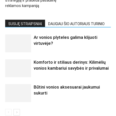
strategiją ir pradeda pasaulinę
reklamos kampaniją
SUSIJĘ STRAIPSNIAI
DAUGIAU ŠIO AUTORIAUS TURINIO
Ar vonios plyteles galima klijuoti
virtuvėje?
Komforto ir stiliaus derinys: Kilimėlių
vonios kambariui savybės ir privalumai
Būtini vonios aksesuarai jaukumui
sukurti