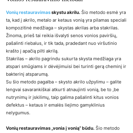
Vonių restauravimas
skystu akrilu.
Šio metodo esmė yra
ta, kad į akrilo, metalo ar ketaus vonią yra pilamas speciali
kompozitinė medžiaga – skystas akrilas arba stakrilas.
Žinoma, prieš tai reikia išvalyti senos vonios paviršių,
pašalinti riebalus, ir tik tada, pradedant nuo viršutinio
krašto į apačią pilti akrilą.
Stakrilas – akrilo pagrindu sukurta skysta medžiaga yra
atspari smūgiams ir dėvėjimuisi bei turinti gerą cheminį ir
bakterinį atsparumą.
Su šio metodo pagalba – skysto akrilo užpylimu – galite
lengvai savarankiškai atkurti atnaujinti vonią, be to ,be
nutrynimų ir įskilimų, taip galima pašalinti kitus vonios
defektus – ketaus ir emalės liejimo gamyklinius
nelygumus.
Vonių restauravimas „vonia į vonią“ būdu.
Šio metodo