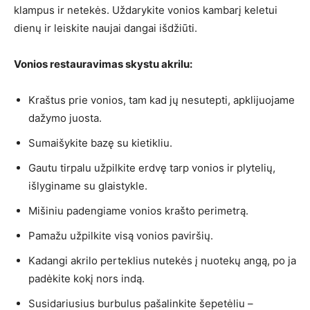
klampus ir netekės. Uždarykite vonios kambarį keletui
dienų ir leiskite naujai dangai išdžiūti.
Vonios restauravimas skystu akrilu:
Kraštus prie vonios, tam kad jų nesutepti, apklijuojame
dažymo juosta.
Sumaišykite bazę su kietikliu.
Gautu tirpalu užpilkite erdvę tarp vonios ir plytelių,
išlyginame su glaistykle.
Mišiniu padengiame vonios krašto perimetrą.
Pamažu užpilkite visą vonios paviršių.
Kadangi akrilo perteklius nutekės į nuotekų angą, po ja
padėkite kokį nors indą.
Susidariusius burbulus pašalinkite šepetėliu –