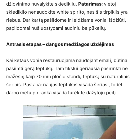
džiovinimo nuvalykite skiedikliu.
Patarimas:
vietoj
skiediklio nenaudokite white spirito, nes šis tirpiklis yra
riebus. Dar kartą pašildome ir leidžiame voniai išdžiūti,
papildomai nušluostydami audiniu be pūkelių.
Antrasis etapas – dangos medžiagos uždėjimas
Kai ketaus vonia restauruojama naudojant emalį, būtina
pasiimti gerą teptuką. Tam tikslui geriausia pasirinkti ne
mažesnį kaip 70 mm pločio standų teptuką su natūraliais
šeriais. Pastaba: naujas teptukas visada šeriasi, todėl
darbo metu po ranka visada turėkite dažytojų peilį.