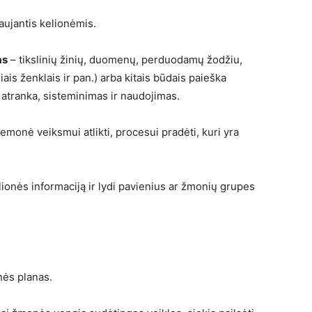
aujantis kelionėmis.
as
– tikslinių žinių, duomenų, perduodamų žodžiu,
niais ženklais ir pan.) arba kitais būdais paieška
), atranka, sisteminimas ir naudojimas.
monė veiksmui atlikti, procesui pradėti, kuri yra
lionės informaciją ir lydi pavienius ar žmonių grupes
nės planas.