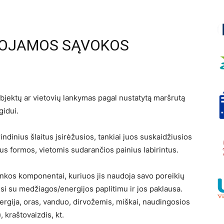
TOJAMOS SĄVOKOS
bjektų ar vietovių lankymas pagal nustatytą maršrutą
gidui.
grindinius šlaitus įsirėžusios, tankiai juos suskaidžiusios
s formos, vietomis sudarančios painius labirintus.
nkos komponentai, kuriuos jis naudoja savo poreikių
si su medžiagos/energijos paplitimu ir jos paklausa.
ergija, oras, vanduo, dirvožemis, miškai, naudingosios
 kraštovaizdis, kt.