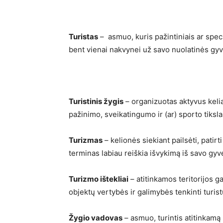
Turistas
– asmuo, kuris pažintiniais ar special
bent vienai nakvynei už savo nuolatinės gy
Turistinis žygis
– organizuotas aktyvus keli
pažinimo, sveikatingumo ir (ar) sporto tiksla
Turizmas
– kelionės siekiant pailsėti, patir
terminas labiau reiškia išvykimą iš savo gy
Turizmo ištekliai
– atitinkamos teritorijos g
objektų vertybės ir galimybės tenkinti turist
Žygio vadovas
– asmuo, turintis atitinkamą