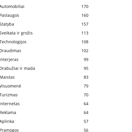
Automobiliai
170
Paslaugos
160
Statyba
157
Sveikata ir grožis
113
Technologijos
108
Draudimas
102
Interjeras
99
Drabužiai ir mada
95
Maistas
83
Visuomenė
79
Turizmas
70
Internetas
64
Reklama
64
Aplinka
57
Pramogos
56