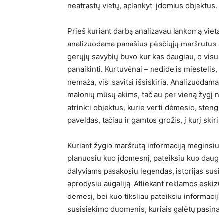
neatrastų vietų, aplankyti įdomius objektus.
Prieš kuriant darbą analizavau lankomą vietą
analizuodama panašius pėsčiųjų maršrutus a
gerųjų savybių buvo kur kas daugiau, o visu
panaikinti. Kurtuvėnai – nedidelis miestelis
nemaža, visi savitai išsiskiria. Analizuoda
malonių mūsų akims, tačiau per vieną žygį 
atrinkti objektus, kurie verti dėmesio, stengi
paveldas, tačiau ir gamtos grožis, į kurį ski
Kuriant žygio maršrutą informaciją mėginsiu 
planuosiu kuo įdomesnį, pateiksiu kuo daug
dalyviams pasakosiu legendas, istorijas susi
aprodysiu augaliją. Atliekant reklamos eskiz
dėmesį, bei kuo tiksliau pateiksiu informacij
susisiekimo duomenis, kuriais galėtų pasinau