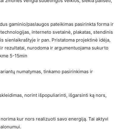
 kai žmonės vengia sudėtingos veiklos, siekia pailsėti,
zdus gaminio/paslaugos pateikimas pasirinkta forma ir
echnologijas, interneto svetainė, plakatas, stendinis
s sienlaikraštyje ir pan. Pristatoma projektinė idėja,
 ir rezultatai, nurodoma ir argumentuojama sukurto
rukme 5-15min
variantų numatymas, tinkamo pasirinkimas ir
leidimas, norint išpopuliarinti, išgarsinti ką nors,
i norima kur nors realizuoti savo energiją. Tai aktyvi
malonumui.