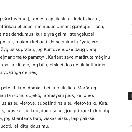
 (Kurtuvėnus), ten esu apsilankiusi keletą kartų,
trinkau pliusus ir minusus būnant gamtoje. Tiesa,
s nesklandumus, kurie yra galimi, stengsiuosi
, po kurį malonu keliauti. Jame sukurtų žygių yra
ma žygius supratau, jog Kurtuvėnuose daug vietų
neįmanoma to pamatyti. Kuriant savo maršrutą mėginu
uosi kurti taip, jog būtų atskleistas ne tik kultūrinis
riu ypatingą dėmesį.
pateikti kuo įdomiai, bei kuo tiksliau. Maršrutą
iau lankomų objektų, aprašysiu juos, kelionės
jusias su vietove, supažindinsiu su vietovės kultūra,
us, juos kursiu kuo įdomesnius, jog pritrauktų klientų
ą, jog klientams būtų viskas aišku, taip paliksiu
doti, jei kiltų klausimų.