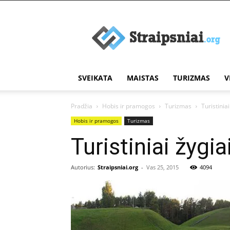
Įdomūs
straipsniai
SVEIKATA
MAISTAS
TURIZMAS
V
Pradžia
Hobis ir pramogos
Turizmas
Turistinia
Hobis ir pramogos
Turizmas
Turistiniai žygi
Autorius:
Straipsniai.org
-
Vas 25, 2015
4094