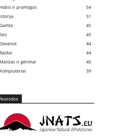
Hobis ir pramogos
54
Istorija
51
Gamta
45
Seo
45
Dovanos
44
Baldai
44
Maistas ir gėrimai
40
Kompiuteriai
39
Nuorodos