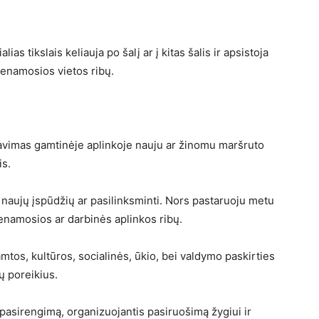
ias tikslais keliauja po šalį ar į kitas šalis ir apsistoja
venamosios vietos ribų.
avimas gamtinėje aplinkoje nauju ar žinomu maršruto
is.
ti naujų įspūdžių ar pasilinksminti. Nors pastaruoju metu
venamosios ar darbinės aplinkos ribų.
amtos, kultūros, socialinės, ūkio, bei valdymo paskirties
ų poreikius.
 pasirengimą, organizuojantis pasiruošimą žygiui ir