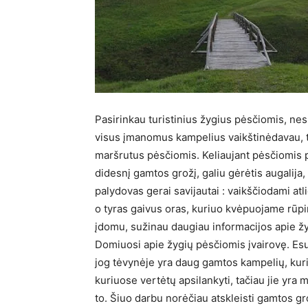
Pasirinkau turistinius žygius pėsčiomis, n
visus įmanomus kampelius vaikštinėdavau, ta
maršrutus pėsčiomis. Keliaujant pėsčiomis 
didesnį gamtos grožį, galiu gėrėtis augalija
palydovas gerai savijautai : vaikščiodami at
o tyras gaivus oras, kuriuo kvėpuojame rūpin
įdomu, sužinau daugiau informacijos apie žy
Domiuosi apie žygių pėsčiomis įvairovę. Esu
jog tėvynėje yra daug gamtos kampelių, kurie
kuriuose vertėtų apsilankyti, tačiau jie yra
to. Šiuo darbu norėčiau atskleisti gamtos gro