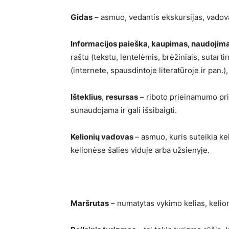
Gidas
– asmuo, vedantis ekskursijas, vadov
Informacijos paieška, kaupimas, naudojim
raštu (tekstu, lentelėmis, brėžiniais, sutarti
(internete, spausdintoje literatūroje ir pan.
Išteklius
,
resursas
– riboto prieinamumo prie
sunaudojama ir gali išsibaigti.
Kelionių vadovas
– asmuo, kuris suteikia ke
kelionėse šalies viduje arba užsienyje.
Maršrutas
– numatytas vykimo kelias, kelio