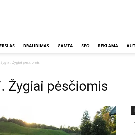
ERSLAS
DRAUDIMAS
GAMTA
SEO
REKLAMA
AUT
i žygiai. Žygiai pėsčiomis
ai. Žygiai pėsčiomis