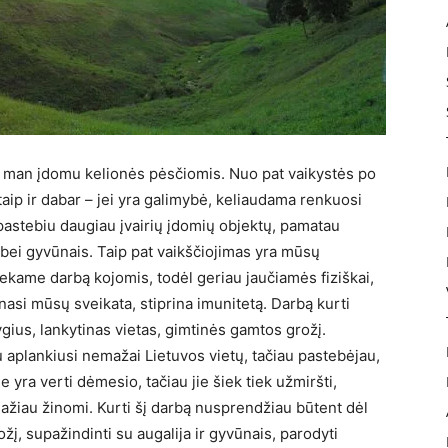
es man įdomu kelionės pėsčiomis. Nuo pat vaikystės po
ip ir dabar – jei yra galimybė, keliaudama renkuosi
pastebiu daugiau įvairių įdomių objektų, pamatau
, bei gyvūnais. Taip pat vaikščiojimas yra mūsų
liekame darbą kojomis, todėl geriau jaučiamės fiziškai,
asi mūsų sveikata, stiprina imunitetą. Darbą kurti
gius, lankytinas vietas, gimtinės gamtos grožį.
 aplankiusi nemažai Lietuvos vietų, tačiau pastebėjau,
 yra verti dėmesio, tačiau jie šiek tiek užmiršti,
 mažiau žinomi. Kurti šį darbą nusprendžiau būtent dėl
žį, supažindinti su augalija ir gyvūnais, parodyti