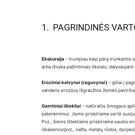
1. PAGRINDINĖS VAR
Ekskursija
– trumpiau kaip parą trunkantis o
arba išvyka pažintiniais tikslais, dalyvaujant 
Eroziniai kalvynai (raguvynai)
– giliai į pa
vandens erozijos išgraužtos žemės paviršiau
Gamtiniai ištekliai
– natūralūs žmogaus apli
patenkinimui. Jiems priskiriama vertė susiju
Pvz., šiems ištekliams priskiriama saulės en
iškasenos(pvz., nafta, metalų rūdos, durpės),