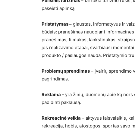
Poilsinis turizmas
– tai tokia turizmo rūšis,
pakeisti aplinką.
Pristatymas –
glaustas, informatyvus ir vai
būdais: pranešimas naudojant informacines t
pranešimas, filmukas, lankstinukas, straipsni
jos realizavimo etapai, svarbiausi momentai
produkto / paslaugos nauda. Pristatymio t
Problemų sprendimas
– įvairių sprendimo 
pagrindimas.
Reklama –
yra žinių, duomenų apie ką nors sk
padidinti paklausą.
Rekreacinė veikla
– aktyvus laisvalaikis, ka
rekreacija, hobis, atostogos, sportas savo 