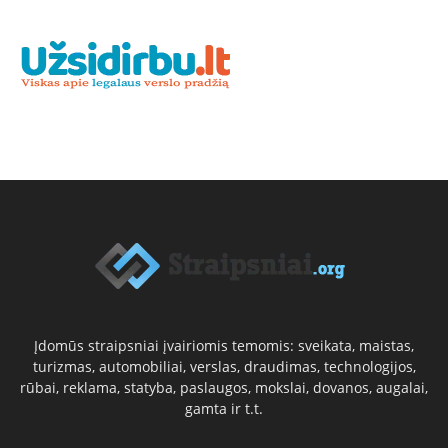
Įdomūs straipsniai įvairiomis temomis: sveikata, maistas,
turizmas, automobiliai, verslas, draudimas, technologijos,
rūbai, reklama, statyba, paslaugos, mokslai, dovanos, augalai,
gamta ir t.t.