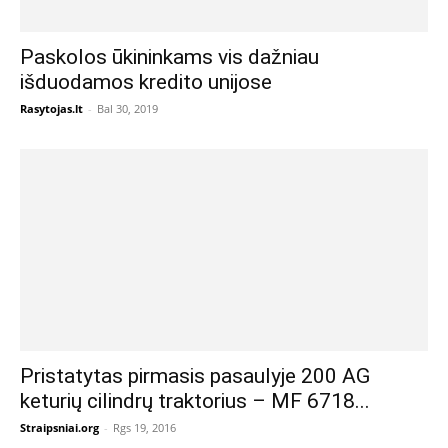
Paskolos ūkininkams vis dažniau
išduodamos kredito unijose
Rasytojas.lt
-
Bal 30, 2019
Pristatytas pirmasis pasaulyje 200 AG
keturių cilindrų traktorius – MF 6718...
Straipsniai.org
-
Rgs 19, 2016