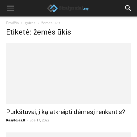
Pradžia
gairės
žemės ūkis
Etiketė: žemės ūkis
Purkštuvai, į ką atkreipti dėmesį renkantis?
Rasytojas.lt
-
Spa 17, 2022