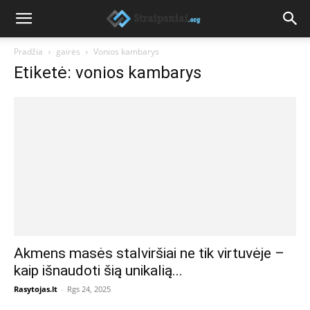
Pradžia
gairės
Vonios kambarys
Etiketė: vonios kambarys
Akmens masės stalviršiai ne tik virtuvėje –
kaip išnaudoti šią unikalią...
Rasytojas.lt
-
Rgs 24, 2025