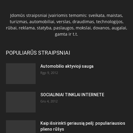
Įdomūs straipsniai įvairiomis temomis: sveikata, maistas,
turizmas, automobiliai, verslas, draudimas, technologijos,
rūbai, reklama, statyba, paslaugos, mokslai, dovanos, augalai,
gamta ir t.t.
POPULIARŪS STRAIPSNIAI
Automobilio aktyvioji sauga
Rgp 9, 2012
SOCIALINIAI TINKLAI INTERNETE
Gru 4, 2012
Kaip išsirinkti geriausią peilį: populiariausios
plieno rūšys