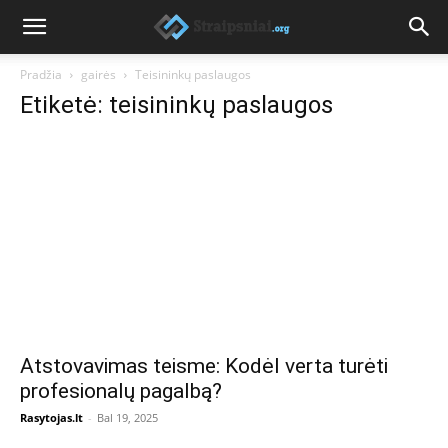
Pradžia
gairės
Teisininkų paslaugos
Etiketė: teisininkų paslaugos
Atstovavimas teisme: Kodėl verta turėti
profesionalų pagalbą?
Rasytojas.lt
-
Bal 19, 2025