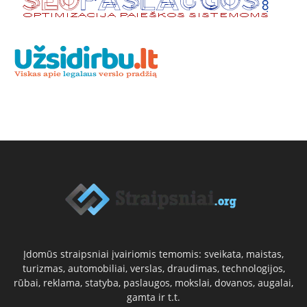
Įdomūs straipsniai įvairiomis temomis: sveikata, maistas,
turizmas, automobiliai, verslas, draudimas, technologijos,
rūbai, reklama, statyba, paslaugos, mokslai, dovanos, augalai,
gamta ir t.t.