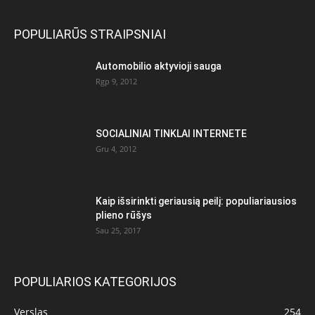
POPULIARŪS STRAIPSNIAI
Automobilio aktyvioji sauga
Rgp 9, 2012
SOCIALINIAI TINKLAI INTERNETE
Gru 4, 2012
Kaip išsirinkti geriausią peilį: populiariausios
plieno rūšys
Sau 25, 2017
POPULIARIOS KATEGORIJOS
Verslas
254