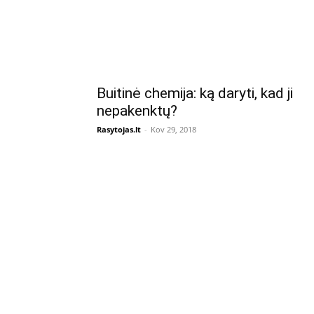
Buitinė chemija: ką daryti, kad ji
nepakenktų?
Rasytojas.lt
-
Kov 29, 2018