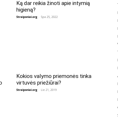
Ką dar reikia žinoti apie intymią
higieną?
Straipsniai.org
-
Spa 25, 2022
Kokios valymo priemonės tinka
o
virtuvės priežiūrai?
Straipsniai.org
-
Lie 21, 2019