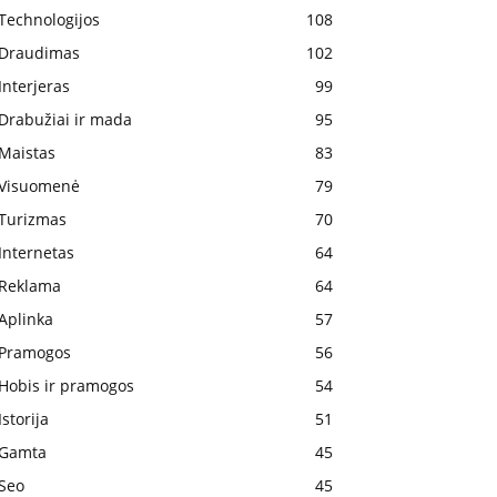
Technologijos
108
Draudimas
102
Interjeras
99
Drabužiai ir mada
95
Maistas
83
Visuomenė
79
Turizmas
70
Internetas
64
Reklama
64
Aplinka
57
Pramogos
56
Hobis ir pramogos
54
Istorija
51
Gamta
45
Seo
45