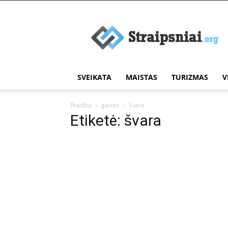
Įdomūs
straipsniai
SVEIKATA
MAISTAS
TURIZMAS
V
Pradžia
gairės
švara
Etiketė: švara