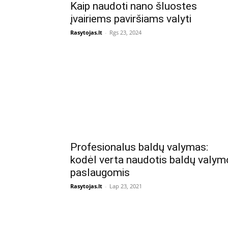
Kaip naudoti nano šluostes
įvairiems paviršiams valyti
Rasytojas.lt
-
Rgs 23, 2024
Profesionalus baldų valymas:
kodėl verta naudotis baldų valym
paslaugomis
Rasytojas.lt
-
Lap 23, 2021