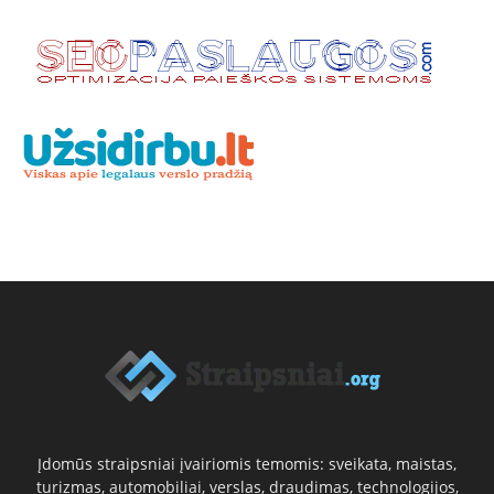
Įdomūs straipsniai įvairiomis temomis: sveikata, maistas,
turizmas, automobiliai, verslas, draudimas, technologijos,