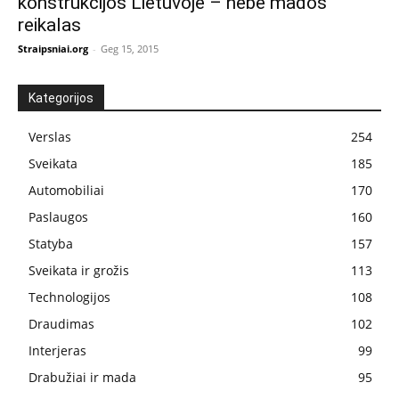
konstrukcijos Lietuvoje – nebe mados
reikalas
Straipsniai.org
-
Geg 15, 2015
Kategorijos
Verslas
254
Sveikata
185
Automobiliai
170
Paslaugos
160
Statyba
157
Sveikata ir grožis
113
Technologijos
108
Draudimas
102
Interjeras
99
Drabužiai ir mada
95