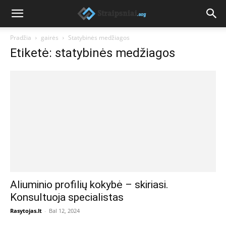
Pradžia
gairės
Statybinės medžiagos
Etiketė: statybinės medžiagos
Aliuminio profilių kokybė – skiriasi.
Konsultuoja specialistas
Rasytojas.lt
-
Bal 12, 2024