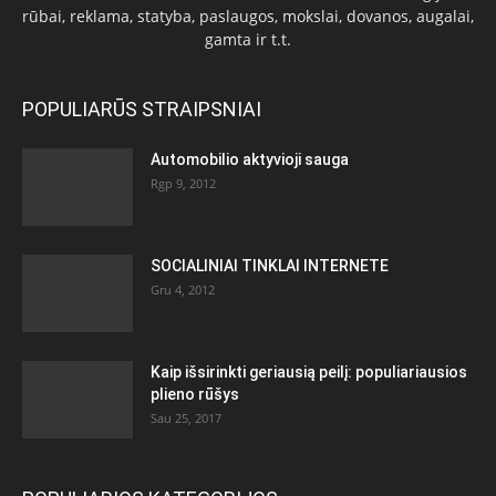
rūbai, reklama, statyba, paslaugos, mokslai, dovanos, augalai,
gamta ir t.t.
POPULIARŪS STRAIPSNIAI
Automobilio aktyvioji sauga
Rgp 9, 2012
SOCIALINIAI TINKLAI INTERNETE
Gru 4, 2012
Kaip išsirinkti geriausią peilį: populiariausios
plieno rūšys
Sau 25, 2017