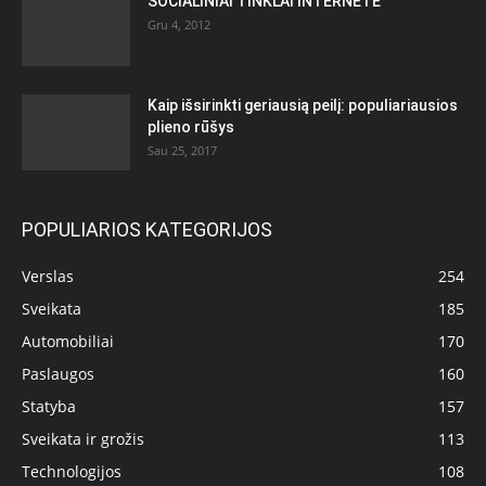
SOCIALINIAI TINKLAI INTERNETE
Gru 4, 2012
Kaip išsirinkti geriausią peilį: populiariausios
plieno rūšys
Sau 25, 2017
POPULIARIOS KATEGORIJOS
Verslas
254
Sveikata
185
Automobiliai
170
Paslaugos
160
Statyba
157
Sveikata ir grožis
113
Technologijos
108