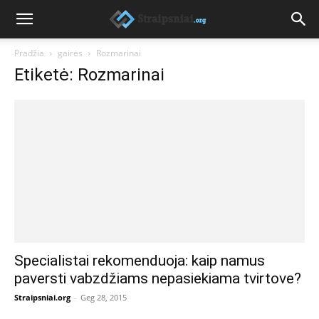
Pradžia
gairės
Rozmarinai
Etiketė: Rozmarinai
Specialistai rekomenduoja: kaip namus
paversti vabzdžiams nepasiekiama tvirtove?
Straipsniai.org
-
Geg 28, 2015