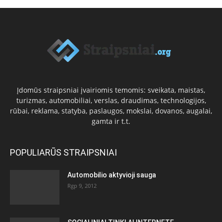
Įdomūs straipsniai įvairiomis temomis: sveikata, maistas,
turizmas, automobiliai, verslas, draudimas, technologijos,
rūbai, reklama, statyba, paslaugos, mokslai, dovanos, augalai,
gamta ir t.t.
POPULIARŪS STRAIPSNIAI
Automobilio aktyvioji sauga
Rgp 9, 2012