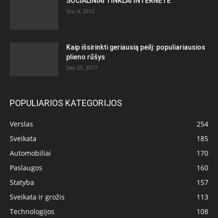
SOCIALINIAI TINKLAI INTERNETE
Gru 4, 2012
Kaip išsirinkti geriausią peilį: populiariausios
plieno rūšys
Sau 25, 2017
POPULIARIOS KATEGORIJOS
Verslas
254
Sveikata
185
Automobiliai
170
Paslaugos
160
Statyba
157
Sveikata ir grožis
113
Technologijos
108