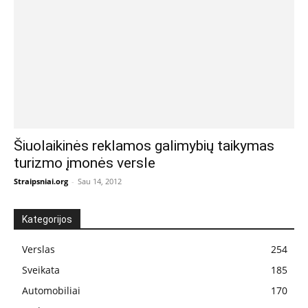
Šiuolaikinės reklamos galimybių taikymas
turizmo įmonės versle
Straipsniai.org
-
Sau 14, 2012
Kategorijos
Verslas
254
Sveikata
185
Automobiliai
170