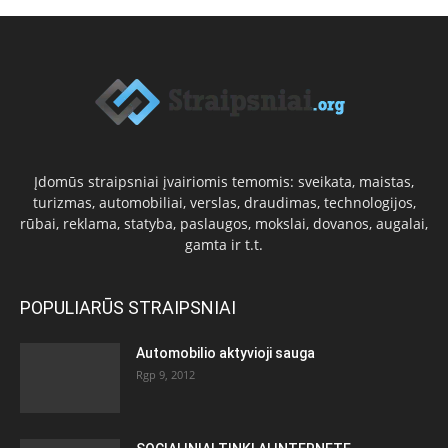
Įdomūs straipsniai įvairiomis temomis: sveikata, maistas,
turizmas, automobiliai, verslas, draudimas, technologijos,
rūbai, reklama, statyba, paslaugos, mokslai, dovanos, augalai,
gamta ir t.t.
POPULIARŪS STRAIPSNIAI
Automobilio aktyvioji sauga
Rgp 9, 2012