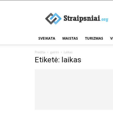
Įdomūs
straipsniai
SVEIKATA
MAISTAS
TURIZMAS
V
Pradžia
gairės
Laikas
Etiketė: laikas