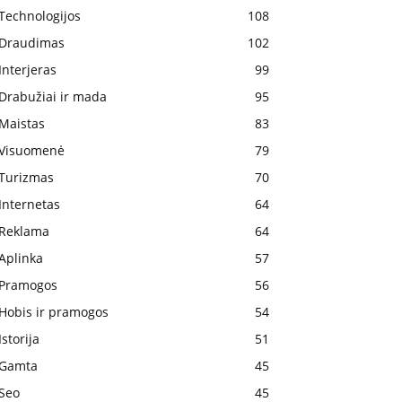
Technologijos
108
Draudimas
102
Interjeras
99
Drabužiai ir mada
95
Maistas
83
Visuomenė
79
Turizmas
70
Internetas
64
Reklama
64
Aplinka
57
Pramogos
56
Hobis ir pramogos
54
Istorija
51
Gamta
45
Seo
45