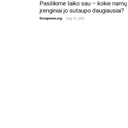
Pasilikime laiko sau – kokie namų
įrenginiai jo sutaupo daugiausiai?
Straipsniai.org
-
Geg 10, 2022