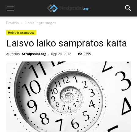
Pradžia
Hobis ir pramogos
Hobis ir pramogos
Laisvo laiko sampratos kaita
Autorius:
Straipsniai.org
-
Rgp 24, 2012
2555