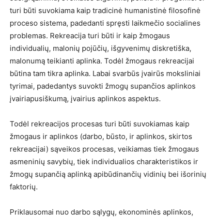
turi būti suvokiama kaip tradicinė humanistinė filosofinė
proceso sistema, padedanti spręsti laikmečio socialines
problemas. Rekreacija turi būti ir kaip žmogaus
individualių, malonių pojūčių, išgyvenimų diskretiška,
malonumą teikianti aplinka. Todėl žmogaus rekreacijai
būtina tam tikra aplinka. Labai svarbūs įvairūs moksliniai
tyrimai, padedantys suvokti žmogų supančios aplinkos
įvairiapusiškumą, įvairius aplinkos aspektus.
Todėl rekreacijos procesas turi būti suvokiamas kaip
žmogaus ir aplinkos (darbo, būsto, ir aplinkos, skirtos
rekreacijai) sąveikos procesas, veikiamas tiek žmogaus
asmeninių savybių, tiek individualios charakteristikos ir
žmogų supančią aplinką apibūdinančių vidinių bei išorinių
faktorių.
Priklausomai nuo darbo sąlygų, ekonominės aplinkos,