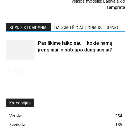
veiklos modelis: Laisvalaikio
samprata
SUSIJĘ STRAIPSNIAI
DAUGIAU ŠIO AUTORIAUS TURINIO
Pasilikime laiko sau – kokie namų
įrenginiai jo sutaupo daugiausiai?
Kategorijos
Verslas
254
Sveikata
185