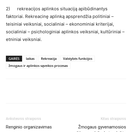
2) rekreacijos aplinkos situaciją apibūdinantys
faktoriai. Rekreacinę aplinką apsprendžia politiniai –
teisiniai veiksniai, socialiniai – ekonominiai kriterijai,
socialiniai – psichologiniai aplinkos veiksniai, kultūriniai –
etniniai veiksniai.
GAIRĖS
laikas
Rekreacija
Valstybės funkcijos
žmogaus ir aplinkos sąveikos procesas
Ankstesnis straipsnis
Kitas straipsnis
Renginio organizavimas
Žmogaus gyvenamosios