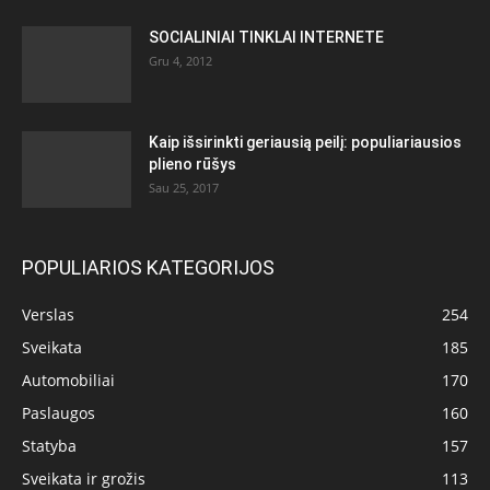
SOCIALINIAI TINKLAI INTERNETE
Gru 4, 2012
Kaip išsirinkti geriausią peilį: populiariausios
plieno rūšys
Sau 25, 2017
POPULIARIOS KATEGORIJOS
Verslas
254
Sveikata
185
Automobiliai
170
Paslaugos
160
Statyba
157
Sveikata ir grožis
113