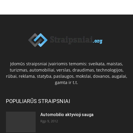
Įdomūs straipsniai įvairiomis temomis: sveikata, maistas,
turizmas, automobiliai, verslas, draudimas, technologijos,
rūbai, reklama, statyba, paslaugos, mokslai, dovanos, augalai,
gamta ir t.t.
POPULIARŪS STRAIPSNIAI
Automobilio aktyvioji sauga
Rgp 9, 2012