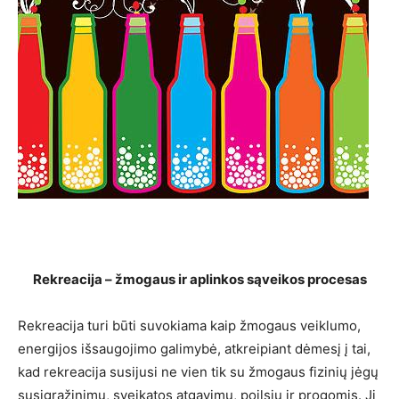
Rekreacija – žmogaus ir aplinkos sąveikos procesas
Rekreacija turi būti suvokiama kaip žmogaus veiklumo,
energijos išsaugojimo galimybė, atkreipiant dėmesį į tai,
kad rekreacija susijusi ne vien tik su žmogaus fizinių jėgų
susigrąžinimu, sveikatos atgavimu, poilsiu ir progomis. Ji