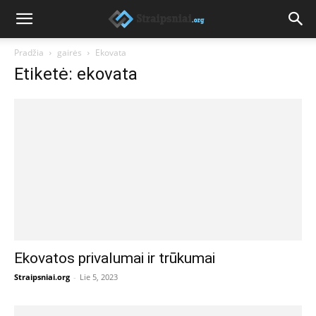
Pradžia
gairės
Ekovata
Etiketė: ekovata
Ekovatos privalumai ir trūkumai
Straipsniai.org
-
Lie 5, 2023