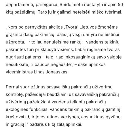
departamentų pareigūnai. Reido metu nustatyta ir apie 50
kitų pažeidimų. Tarp jų ir galimai neteisėti miško tvėrimai.
„Nors po pernykštės akcijos „Tvora“ Lietuvos žmonėms
grąžinta daug pakrančių, dalis jų visgi dar yra neleistinai
užgrobta. Ir toliau nenuleisime rankų – vandens telkinių
pakrantės turi priklausyti visiems. Labai raginame tvoras
nugriauti patiems – taip ir aplinkosaugininkų savo valdoje
nesutiksite, ir baudos negausite“, – sakė aplinkos
viceministras Linas Jonauskas.
Pernai sugriežtinus savavališkų pakrančių užtvėrimų
kontrolę, pažeidėjai baudžiami už savavališką pakrančių
užtvėrimą pažeidžiant vandens telkinių pakrančių
ekologines funkcijas, vandens telkinių pakrančių gamtinį
kraštovaizdį ir jo estetines vertybes, apsunkinus gyvūnų
migraciją ir padarius kitą žalą aplinkai.