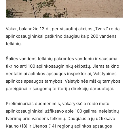
Vakar, balandžio 13 d., per visuotinį akcijos „Tvora“ reidą
aplinkosaugininkai patikrino daugiau kaip 200 vandens
telkinių.
Šalies vandens telkinių pakrantes vandeniu ir sausuma
tikrino arti 100 aplinkosaugininkų ekipažų. Jiems talkino
neetatiniai aplinkos apsaugos inspektoriai, Valstybinės
aplinkos apsaugos tarnybos, Valstybinės miškų tarnybos
pareigūnai ir saugomų teritorijų direkcijų darbuotojai.
Preliminariais duomenimis, vakarykščio reido metu
aplinkosaugininkai užfiksavo apie 100 galimai neleistinų
tvėrimų prie vandens telkinių. Daugiausia jų užfiksavo
Kauno (18) ir Utenos (14) regionų aplinkos apsaugos