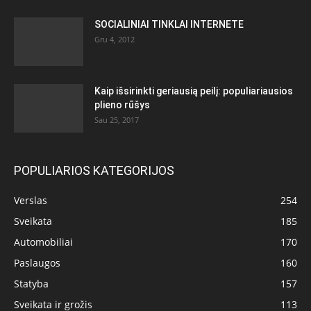
SOCIALINIAI TINKLAI INTERNETE
Gru 4, 2012
Kaip išsirinkti geriausią peilį: populiariausios
plieno rūšys
Sau 25, 2017
POPULIARIOS KATEGORIJOS
Verslas
254
Sveikata
185
Automobiliai
170
Paslaugos
160
Statyba
157
Sveikata ir grožis
113