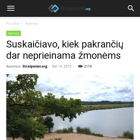
Pradžia
Aplinka
Aplinka
Suskaičiavo, kiek pakrančių
dar neprieinama žmonėms
Autorius:
Straipsniai.org
-
Bal 14, 2015
2114