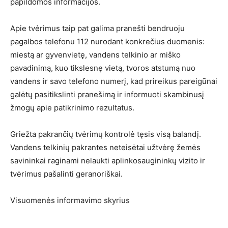
papildomos informacijos.
Apie tvėrimus taip pat galima pranešti bendruoju
pagalbos telefonu 112 nurodant konkrečius duomenis:
miestą ar gyvenvietę, vandens telkinio ar miško
pavadinimą, kuo tikslesnę vietą, tvoros atstumą nuo
vandens ir savo telefono numerį, kad prireikus pareigūnai
galėtų pasitikslinti pranešimą ir informuoti skambinusį
žmogų apie patikrinimo rezultatus.
Griežta pakrančių tvėrimų kontrolė tęsis visą balandį.
Vandens telkinių pakrantes neteisėtai užtvėrę žemės
savininkai raginami nelaukti aplinkosaugininkų vizito ir
tvėrimus pašalinti geranoriškai.
Visuomenės informavimo skyrius