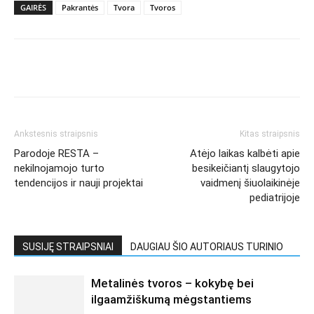
GAIRĖS
Pakrantės
Tvora
Tvoros
Ankstesnis straipsnis
Kitas straipsnis
Parodoje RESTA –
Atėjo laikas kalbėti apie
nekilnojamojo turto
besikeičiantį slaugytojo
tendencijos ir nauji projektai
vaidmenį šiuolaikinėje
pediatrijoje
SUSIJĘ STRAIPSNIAI
DAUGIAU ŠIO AUTORIAUS TURINIO
Metalinės tvoros – kokybę bei
ilgaamžiškumą mėgstantiems