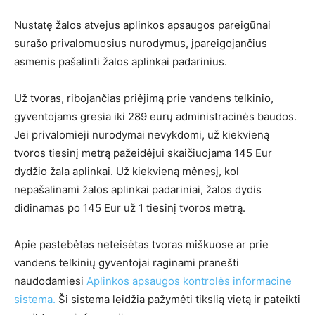
Nustatę žalos atvejus aplinkos apsaugos pareigūnai
surašo privalomuosius nurodymus, įpareigojančius
asmenis pašalinti žalos aplinkai padarinius.
Už tvoras, ribojančias priėjimą prie vandens telkinio,
gyventojams gresia iki 289 eurų administracinės baudos.
Jei privalomieji nurodymai nevykdomi, už kiekvieną
tvoros tiesinį metrą pažeidėjui skaičiuojama 145 Eur
dydžio žala aplinkai. Už kiekvieną mėnesį, kol
nepašalinami žalos aplinkai padariniai, žalos dydis
didinamas po 145 Eur už 1 tiesinį tvoros metrą.
Apie pastebėtas neteisėtas tvoras miškuose ar prie
vandens telkinių gyventojai raginami pranešti
naudodamiesi
Aplinkos apsaugos kontrolės informacine
sistema.
Ši sistema leidžia pažymėti tikslią vietą ir pateikti