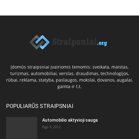
Įdomūs straipsniai įvairiomis temomis: sveikata, maistas,
turizmas, automobiliai, verslas, draudimas, technologijos,
rūbai, reklama, statyba, paslaugos, mokslai, dovanos, augalai,
gamta ir t.t.
POPULIARŪS STRAIPSNIAI
Automobilio aktyvioji sauga
Rgp 9, 2012