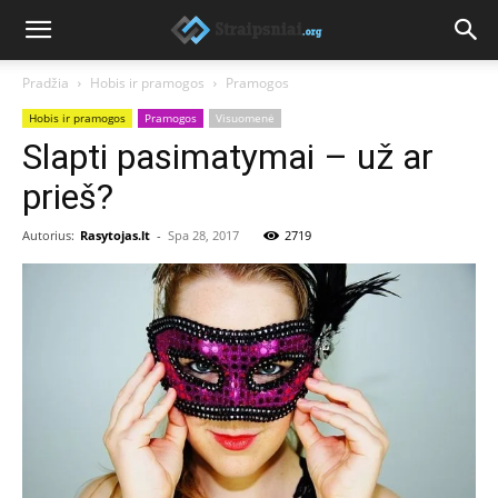
Pradžia
Hobis ir pramogos
Pramogos
Hobis ir pramogos
Pramogos
Visuomenė
Slapti pasimatymai – už ar
prieš?
Autorius:
Rasytojas.lt
-
Spa 28, 2017
2719