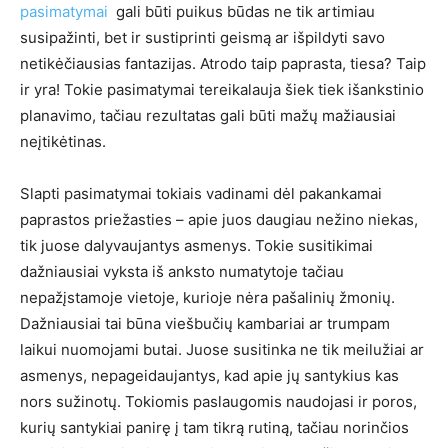
pasimatymai
gali būti puikus būdas ne tik artimiau
susipažinti, bet ir sustiprinti geismą ar išpildyti savo
netikėčiausias fantazijas. Atrodo taip paprasta, tiesa? Taip
ir yra! Tokie pasimatymai tereikalauja šiek tiek išankstinio
planavimo, tačiau rezultatas gali būti mažų mažiausiai
neįtikėtinas.
Slapti pasimatymai tokiais vadinami dėl pakankamai
paprastos priežasties – apie juos daugiau nežino niekas,
tik juose dalyvaujantys asmenys. Tokie susitikimai
dažniausiai vyksta iš anksto numatytoje tačiau
nepažįstamoje vietoje, kurioje nėra pašalinių žmonių.
Dažniausiai tai būna viešbučių kambariai ar trumpam
laikui nuomojami butai. Juose susitinka ne tik meilužiai ar
asmenys, nepageidaujantys, kad apie jų santykius kas
nors sužinotų. Tokiomis paslaugomis naudojasi ir poros,
kurių santykiai panirę į tam tikrą rutiną, tačiau norinčios