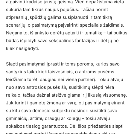
atgaivinti kadaise jaustą geismą. Vien nepažįstama vieta
sukuria tam tikrus naujus pojūčius. Tačiau norint
stipresnių įspūdžių galima susiplanuoti ir tam tikrą
scenarijų, o pasimatymą paįvairinti specialiais žaidimais.
Negana to, iš anksto derėtų aptarti ir tematiką – tai puikus
būdas išpildyti savo seksualines fantazijas ir dėl jų nė
kiek nesigėdyti.
Slapti pasimatymai įprasti ir toms poroms, kurios savo
santykius laiko kiek laisvesniais, o antroms pusėms
leidžiama turėti daugiau nei vieną partnerį. Tokiu atveju
nuo savo antrosios pusės šių susitikimų slėpti nėra
reikalo, tačiau dažnai atsižvelgiama ir į likusią visuomenę.
Juk turint ilgametę žmoną ar vyrą, o į pasimatymą einant
su kitu savo dėmesio subjektu nesinori susitikti savo
giminaičių, artimų draugų ar kolegų – tokiu atveju
apkalbos tiesiog garantuotos. Dėl šios priežasties slapti
pasimatymai norint išvengti nepageidaujamų akių ar