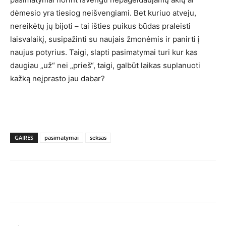
dėmesio yra tiesiog neišvengiami. Bet kuriuo atveju,
nereikėtų jų bijoti – tai išties puikus būdas praleisti
laisvalaikį, susipažinti su naujais žmonėmis ir panirti į
naujus potyrius. Taigi, slapti pasimatymai turi kur kas
daugiau „už“ nei „prieš“, taigi, galbūt laikas suplanuoti
kažką neįprasto jau dabar?
GAIRĖS
pasimatymai
seksas