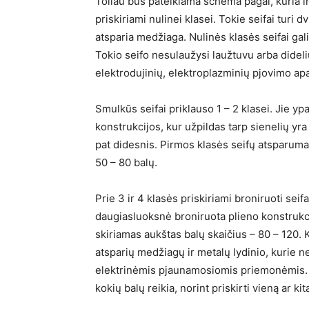
Toliau bus pateikiama schema pagal, kuria i
priskiriami nulinei klasei. Tokie seifai turi 
atsparia medžiaga. Nulinės klasės seifai gali
Tokio seifo nesulaužysi laužtuvu arba didel
elektrodujinių, elektroplazminių pjovimo apa
Smulkūs seifai priklauso 1 – 2 klasei. Jie yp
konstrukcijos, kur užpildas tarp sienelių yra
pat didesnis. Pirmos klasės seifų atsparuma
50 – 80 balų.
Prie 3 ir 4 klasės priskiriami broniruoti sei
daugiasluoksnė broniruota plieno konstrukc
skiriamas aukštas balų skaičius – 80 – 120. K
atsparių medžiagų ir metalų lydinio, kurie n
elektrinėmis pjaunamosiomis priemonėmis. Že
kokių balų reikia, norint priskirti vieną ar ki