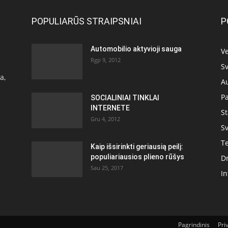
POPULIARŪS STRAIPSNIAI
P
Automobilio aktyvioji sauga
Ve
Rgp 9, 2012
Sv
a,
A
P
SOCIALINIAI TINKLAI
INTERNETE
S
Gru 4, 2012
Sv
T
Kaip išsirinkti geriausią peilį:
populiariausios plieno rūšys
D
Sau 25, 2017
In
Pagrindinis
Pri