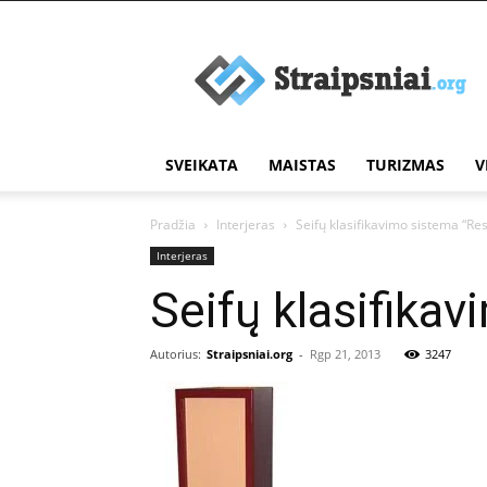
Įdomūs
straipsniai
SVEIKATA
MAISTAS
TURIZMAS
V
Pradžia
Interjeras
Seifų klasifikavimo sistema “Re
Interjeras
Seifų klasifika
Autorius:
Straipsniai.org
-
Rgp 21, 2013
3247