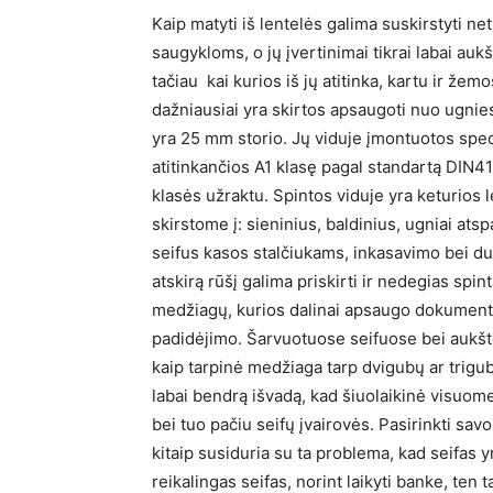
Kaip matyti iš lentelės galima suskirstyti ne
saugykloms, o jų įvertinimai tikrai labai auk
tačiau kai kurios iš jų atitinka, kartu ir že
dažniausiai yra skirtos apsaugoti nuo ugni
yra 25 mm storio. Jų viduje įmontuotos spec
atitinkančios A1 klasę pagal standartą DIN4
klasės užraktu. Spintos viduje yra keturios 
skirstome į: sieninius, baldinius, ugniai atsp
seifus kasos stalčiukams, inkasavimo bei du
atskirą rūšį galima priskirti ir nedegias spi
medžiagų, kurios dalinai apsaugo dokumentu
padidėjimo. Šarvuotuose seifuose bei aukš
kaip tarpinė medžiaga tarp dvigubų ar trigubų
labai bendrą išvadą, kad šiuolaikinė visuome
bei tuo pačiu seifų įvairovės. Pasirinkti sa
kitaip susiduria su ta problema, kad seifas yr
reikalingas seifas, norint laikyti banke, ten ta