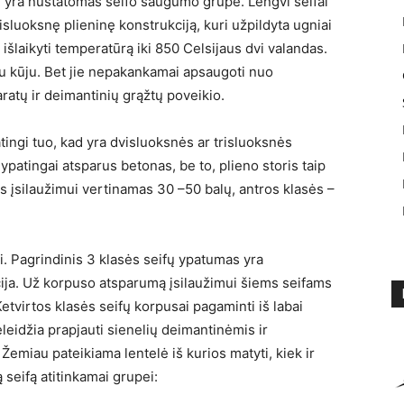
r yra nustatomas seifo saugumo grupė. Lengvi seifai
dvisluoksnę plieninę konstrukciją, kuri užpildyta ugniai
 išlaikyti temperatūrą iki 850 Celsijaus dvi valandas.
iu kūju. Bet jie nepakankamai apsaugoti nuo
ratų ir deimantinių grąžtų poveikio.
atingi tuo, kad yra dvisluoksnės ar trisluoksnės
 ypatingai atsparus betonas, be to, plieno storis taip
s įsilaužimui vertinamas 30 –50 balų, antros klasės –
fai. Pagrindinis 3 klasės seifų ypatumas yra
ija. Už korpuso atsparumą įsilaužimui šiems seifams
etvirtos klasės seifų korpusai pagaminti iš labai
eleidžia prapjauti sienelių deimantinėmis ir
miau pateikiama lentelė iš kurios matyti, kiek ir
tą seifą atitinkamai grupei: