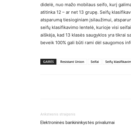
didelė, nuo mažo mobilaus seifo, kurį galima 
atitinka 12 – ar net 13 grupę. Seifų klasifik
atsparumą tiesioginiam įsilaužimui, atsparum
seifų klasifikavimo lentelė, kurioje visi seifai
aiškėja, kad 13 klasės saugyklos yra tikrai 
beveik 100% gali būti rami dėl saugomos inf
GAIRĖS
Resistant Union
Seifai
Seifų klasifikav
Ankstesnis straipsnis
Elektroninės bankininkystės privalumai