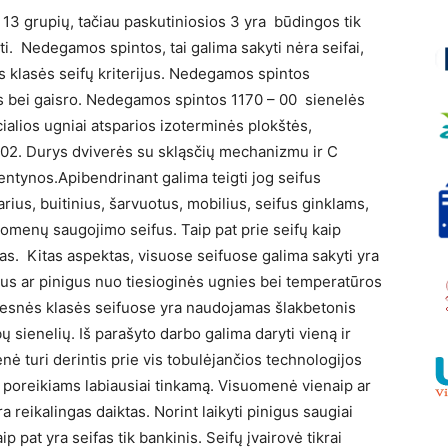
t 13 grupių, tačiau paskutiniosios 3 yra būdingos tik
šti. Nedegamos spintos, tai galima sakyti nėra seifai,
mos klasės seifų kriterijus. Nedegamos spintos
es bei gaisro. Nedegamos spintos 1170 – 00 sienelės
ialios ugniai atsparios izoterminės plokštės,
102. Durys dviverės su skląsčių mechanizmu ir C
lentynos.Apibendrinant galima teigti jog seifus
arius, buitinius, šarvuotus, mobilius, seifus ginklams,
omenų saugojimo seifus. Taip pat prie seifų kaip
ntas. Kitas aspektas, visuose seifuose galima sakyti yra
s ar pinigus nuo tiesioginės ugnies bei temperatūros
tesnės klasės seifuose yra naudojamas šlakbetonis
 sienelių. Iš parašyto darbo galima daryti vieną ir
nė turi derintis prie vis tobulėjančios technologijos
vo poreikiams labiausiai tinkamą. Visuomenė vienaip ar
a reikalingas daiktas. Norint laikyti pinigus saugiai
ip pat yra seifas tik bankinis. Seifų įvairovė tikrai