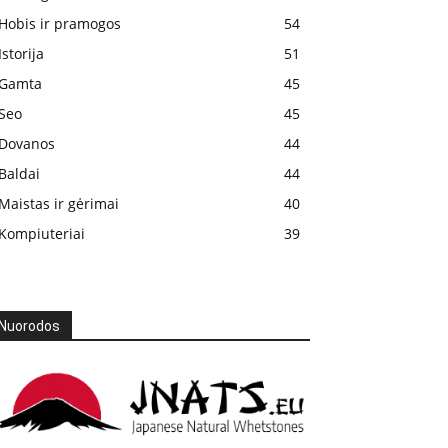
Hobis ir pramogos
54
Istorija
51
Gamta
45
Seo
45
Dovanos
44
Baldai
44
Maistas ir gėrimai
40
Kompiuteriai
39
Nuorodos