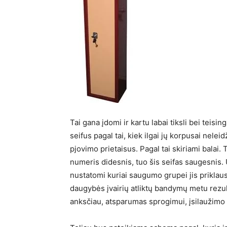
Tai gana įdomi ir kartu labai tiksli bei teisi
seifus pagal tai, kiek ilgai jų korpusai neleid
pjovimo prietaisus. Pagal tai skiriami balai.
numeris didesnis, tuo šis seifas saugesnis. U
nustatomi kuriai saugumo grupei jis priklau
daugybės įvairių atliktų bandymų metu rezul
anksčiau, atsparumas sprogimui, įsilaužimo l