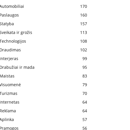
Automobiliai
170
Paslaugos
160
Statyba
157
Sveikata ir grožis
113
Technologijos
108
Draudimas
102
Interjeras
99
Drabužiai ir mada
95
Maistas
83
Visuomenė
79
Turizmas
70
Internetas
64
Reklama
64
Aplinka
57
Pramogos
56