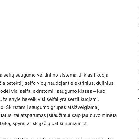
nga seifų saugumo vertinimo sistema. Ji klasifikuoja
žia patekti į seifo vidų naudojant elektrinius, dujinius,
 Todėl visi seifai skirstomi i saugumo klases – kuo
žsienyje beveik visi seifai yra sertifikuojami,
so. Skirstant į saugumo grupes atsižvelgiama į
tatus: tai atsparumas įsilaužimui kaip jau buvo minėta
aiką, spynų ar skląsčių patikimumą ir t.t.