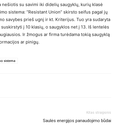
nešiotis su savimi iki didelių saugyklų, kurių klasė
avimo sistema: “Resistant Union” skirsto seifus pagal jų
o savybes prieš ugnį ir kt. Kriterijus. Tuo yra sudaryta
 suskirstyti į 10 klasių, o saugyklos net į 13. Iš lentelės
saugiausios. Ir žmogus ar firma turėdama tokią saugyklą
ormacijos ar pinigų.
imo sistema
Kitas straipsnis
Saulės energijos panaudojimo būdai