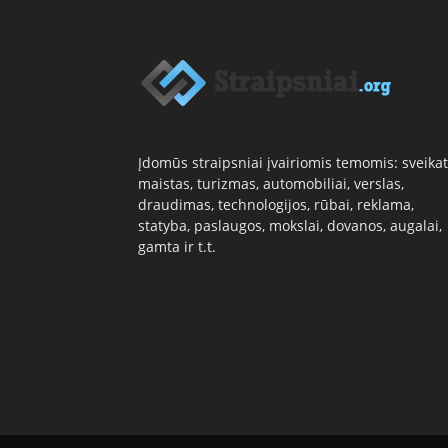
Įdomūs straipsniai įvairiomis temomis: sveikat
maistas, turizmas, automobiliai, verslas,
draudimas, technologijos, rūbai, reklama,
statyba, paslaugos, mokslai, dovanos, augalai,
gamta ir t.t.