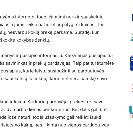
uvėms internete, todėl išimtimi nėra ir sauskelnių
sia jums reikia pažiūrėti ir palyginti kainas. Tai
mūsų, nesvarbu kokią prekę perkame. Suradę, kur
eškokite kokybės ženklų.
menys ir puslapio informacija. Kiekvienas puslapis turi
ės savininkas ir prekių pardavėjas. Taip pat turėtumėte
ų” puslapius, kurie leistų susipažinti su parduotuvės
kite sauskelnių iš tiekėjų, kurie net nėra pateikę savo
mė ir kaina. Kai kurie pardavėjai prekes turi savo
ą ar dvi darbo dienas per kurjerius. Bet dalis gali būti
dėliose neturi, todėl užsakymo gali reikėti laukti
į pristatymo kainą, nes ji kinta nuo vienos parduotuvės