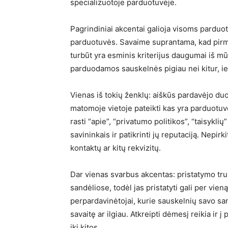
specializuotoje parduotuvėje.
Pagrindiniai akcentai galioja visoms parduot
parduotuvės. Savaime suprantama, kad pirmiau
turbūt yra esminis kriterijus daugumai iš 
parduodamos sauskelnės pigiau nei kitur, i
Vienas iš tokių ženklų: aiškūs pardavėjo duo
matomoje vietoje pateikti kas yra parduotuv
rasti “apie”, “privatumo politikos”, “taisykli
savininkais ir patikrinti jų reputaciją. Nepir
kontaktų ar kitų rekvizitų.
Dar vienas svarbus akcentas: pristatymo truk
sandėliose, todėl jas pristatyti gali per vien
perpardavinėtojai, kurie sauskelnių savo san
savaitę ar ilgiau. Atkreipti dėmesį reikia ir 
iki kitos.