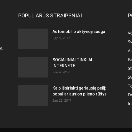
POPULIARŪS STRAIPSNIAI
P
Automobilio aktyvioji sauga
Ve
Rgp 9, 2012
Sv
a,
A
P
SOCIALINIAI TINKLAI
INTERNETE
S
Gru 4, 2012
Sv
T
Kaip išsirinkti geriausią peilį:
populiariausios plieno rūšys
D
Sau 25, 2017
In