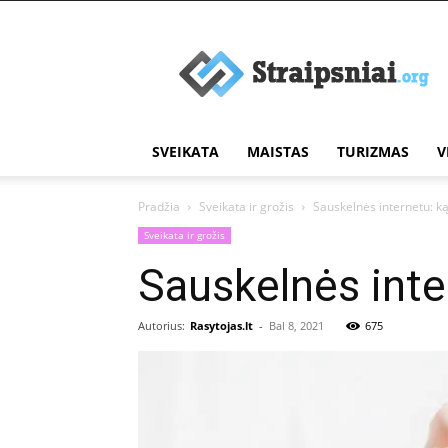
Įdomūs
straipsniai
SVEIKATA
MAISTAS
TURIZMAS
V
Pradžia
Sveikata ir grožis
Sauskelnės internetu: ką 
Sveikata ir grožis
Sauskelnės inter
Autorius:
Rasytojas.lt
-
Bal 8, 2021
675