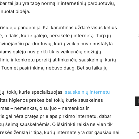
ar tai jau yra tapę normą ir internetinių parduotuvių,
 nuolat didėja.
risidėjo pandemija. Kai karantinas uždarė visus kelius
, o dalis, kurie galėjo, persikėlė į internetą. Tarp jų
vinėjančių parduotuvių, kurių veikla buvo nustatyta
iams galėjo nusipirkti tik iš veikiančių didžiųjų
finių ir konkretų poreikį atitinkančių sauskelnių, kurių
Tuomet pasirinkimų nebuvo daug. Bet su laiku jų
jų: tokių kurie specializuojasi
sauskelnių internetu
kitas higienos prekes bei tokių kurie sauskelnes
nkimas – nemenkas, o su juo – nemenkos ir
is gal nėra pratęs prie apsipirkimo internetu, dabar
sų šeimą sauskelnėmis. O išsirinkti reikia ne vien tik
rekės ženklą ir tipą, kurių internete yra dar gausiau nei