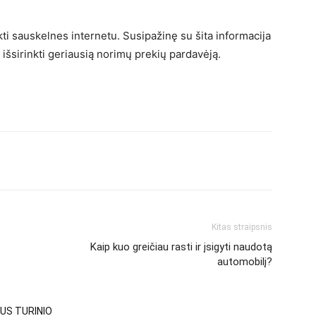
kti sauskelnes internetu. Susipažinę su šita informacija
ite išsirinkti geriausią norimų prekių pardavėją.
Kitas straipsnis
Kaip kuo greičiau rasti ir įsigyti naudotą
automobilį?
US TURINIO