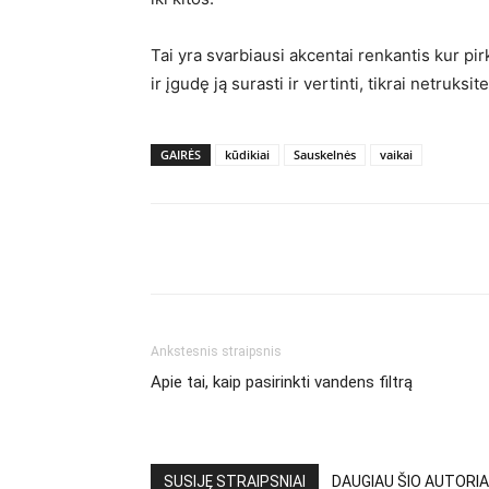
Tai yra svarbiausi akcentai renkantis kur pir
ir įgudę ją surasti ir vertinti, tikrai netruks
GAIRĖS
kūdikiai
Sauskelnės
vaikai
Ankstesnis straipsnis
Apie tai, kaip pasirinkti vandens filtrą
SUSIJĘ STRAIPSNIAI
DAUGIAU ŠIO AUTORIA