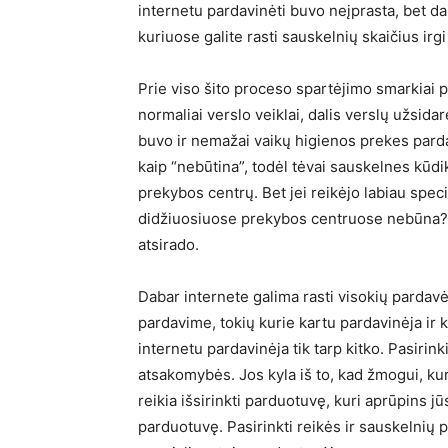
internetu pardavinėti buvo neįprasta, bet dab
kuriuose galite rasti sauskelnių skaičius irgi
Prie viso šito proceso spartėjimo smarkiai p
normaliai verslo veiklai, dalis verslų užsidarė
buvo ir nemažai vaikų higienos prekes parda
kaip “nebūtina”, todėl tėvai sauskelnes kūdik
prekybos centrų. Bet jei reikėjo labiau speci
didžiuosiuose prekybos centruose nebūna? 
atsirado.
Dabar internete galima rasti visokių pardavė
pardavime, tokių kurie kartu pardavinėja ir 
internetu pardavinėja tik tarp kitko. Pasiri
atsakomybės. Jos kyla iš to, kad žmogui, kur
reikia išsirinkti parduotuvę, kuri aprūpins jū
parduotuvę. Pasirinkti reikės ir sauskelnių p