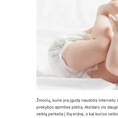
Žmonių, kurie yra įgudę naudotis internetu sk
prekybos apimties plėtrą. Atsidaro vis daugi
veiklą perkelia į šią erdvę, o kai kurios ve