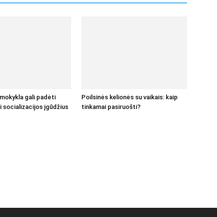
 mokykla gali padėti
Poilsinės kelionės su vaikais: kaip
i socializacijos įgūdžius
tinkamai pasiruošti?