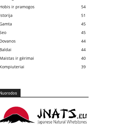
Hobis ir pramogos
54
Istorija
51
Gamta
45
Seo
45
Dovanos
44
Baldai
44
Maistas ir gėrimai
40
Kompiuteriai
39
Nuorodos