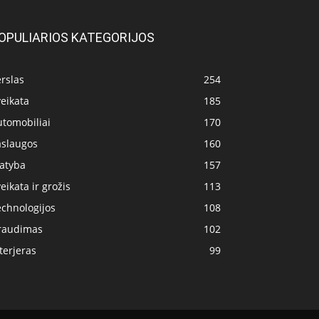
OPULIARIOS KATEGORIJOS
rslas
254
eikata
185
utomobiliai
170
aslaugos
160
tatyba
157
eikata ir grožis
113
echnologijos
108
raudimas
102
terjeras
99