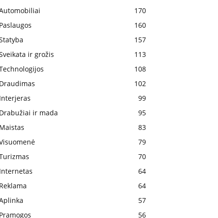
Automobiliai
170
Paslaugos
160
Statyba
157
Sveikata ir grožis
113
Technologijos
108
Draudimas
102
Interjeras
99
Drabužiai ir mada
95
Maistas
83
Visuomenė
79
Turizmas
70
Internetas
64
Reklama
64
Aplinka
57
Pramogos
56