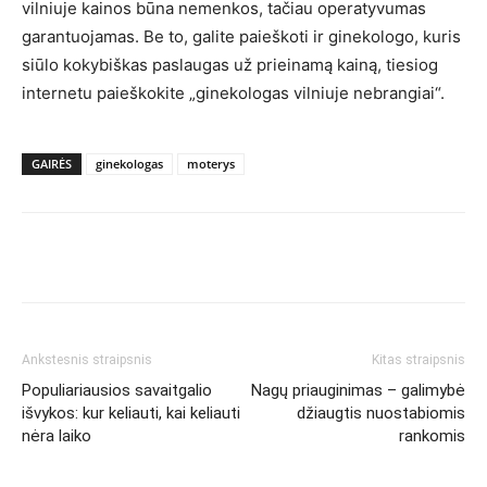
vilniuje kainos būna nemenkos, tačiau operatyvumas
garantuojamas. Be to, galite paieškoti ir ginekologo, kuris
siūlo kokybiškas paslaugas už prieinamą kainą, tiesiog
internetu paieškokite „ginekologas vilniuje nebrangiai“.
GAIRĖS
ginekologas
moterys
Ankstesnis straipsnis
Kitas straipsnis
Populiariausios savaitgalio
Nagų priauginimas – galimybė
išvykos: kur keliauti, kai keliauti
džiaugtis nuostabiomis
nėra laiko
rankomis