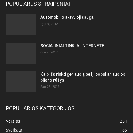
POPULIARŪS STRAIPSNIAI
Automobilio aktyvioji sauga
Rgp 9, 2012
SOCIALINIAI TINKLAI INTERNETE
Gru 4, 2012
Kaip išsirinkti geriausią peilį: populiariausios
plieno rūšys
Sau 25, 2017
POPULIARIOS KATEGORIJOS
Verslas
254
Sveikata
185