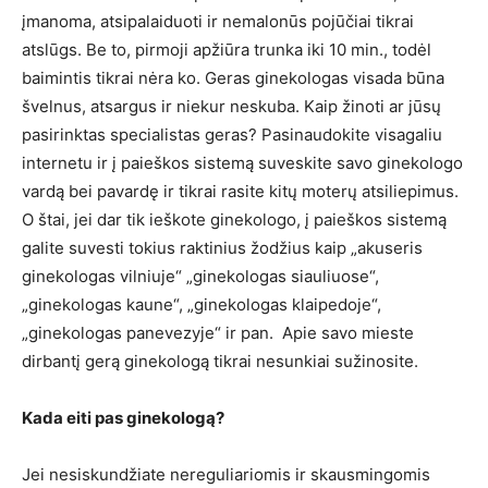
įmanoma, atsipalaiduoti ir nemalonūs pojūčiai tikrai
atslūgs. Be to, pirmoji apžiūra trunka iki 10 min., todėl
baimintis tikrai nėra ko. Geras ginekologas visada būna
švelnus, atsargus ir niekur neskuba. Kaip žinoti ar jūsų
pasirinktas specialistas geras? Pasinaudokite visagaliu
internetu ir į paieškos sistemą suveskite savo ginekologo
vardą bei pavardę ir tikrai rasite kitų moterų atsiliepimus.
O štai, jei dar tik ieškote ginekologo, į paieškos sistemą
galite suvesti tokius raktinius žodžius kaip „akuseris
ginekologas vilniuje“ „ginekologas siauliuose“,
„ginekologas kaune“, „ginekologas klaipedoje“,
„ginekologas panevezyje“ ir pan. Apie savo mieste
dirbantį gerą ginekologą tikrai nesunkiai sužinosite.
Kada eiti pas ginekologą?
Jei nesiskundžiate nereguliariomis ir skausmingomis