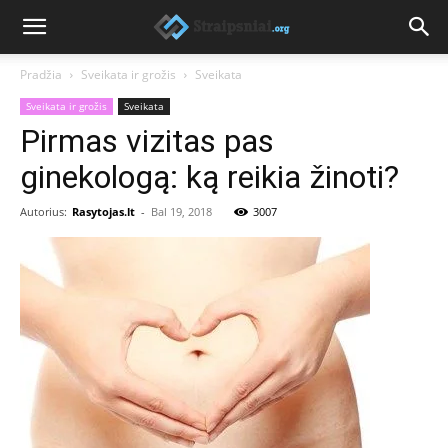
Pradžia
Sveikata ir grožis
Sveikata
Sveikata ir grožis
Sveikata
Pirmas vizitas pas
ginekologą: ką reikia žinoti?
Autorius:
Rasytojas.lt
-
Bal 19, 2018
3007