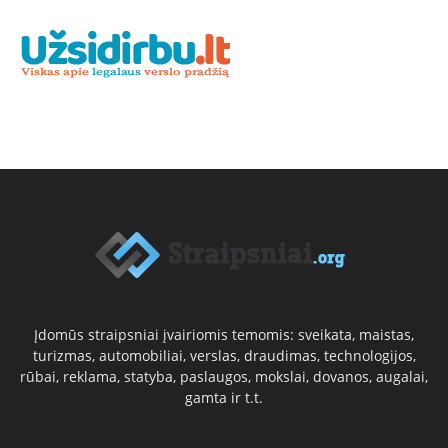
Įdomūs straipsniai įvairiomis temomis: sveikata, maistas,
turizmas, automobiliai, verslas, draudimas, technologijos,
rūbai, reklama, statyba, paslaugos, mokslai, dovanos, augalai,
gamta ir t.t.