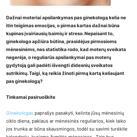
Dažnai moteriai apsilankymas pas ginekologą kelia ne
itin teigimas emocijas, o pirmas kartas dažnai būna
kupinas įvairiausių baimių ir streso. Nepaisant to,
ginekologo apžiūra būtina, prasidėjus pirmosioms
mėnesinėms, nes statistika rodo, kad moterų sveikata
negerėja, o reguliarūs apsilankymai pas moterų
gydytoją gali padėti išvengti didesnių sveikatos
sutrikimų. Taigi, ką reikia žinoti pirmą kartą keliaujant
pas ginekologą?
Tinkamai pasiruoškite
Ginekologas
paprašys pasakyti, kelinta jūsų mėnesinių
ciklo diena, paklaus ar mėnesinės reguliarios, kiek laiko
jos trunka ar būna skausmingos, todėl su savimi turėkite
kalendorių, kuriame žymitės mėnesines. Taip bus