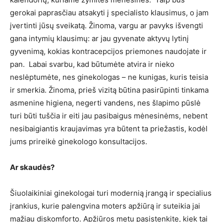
gerokai paprasčiau atsakyti į specialisto klausimus, o jam
įvertinti jūsų sveikatą. Žinoma, vargu ar pavyks išvengti
gana intymių klausimų: ar jau gyvenate aktyvų lytinį
gyvenimą, kokias kontracepcijos priemones naudojate ir
pan. Labai svarbu, kad būtumėte atvira ir nieko
neslėptumėte, nes ginekologas – ne kunigas, kuris teisia
ir smerkia. Žinoma, prieš vizitą būtina pasirūpinti tinkama
asmenine higiena, negerti vandens, nes šlapimo pūslė
turi būti tuščia ir eiti jau pasibaigus mėnesinėms, nebent
nesibaigiantis kraujavimas yra būtent ta priežastis, kodėl
jums prireikė ginekologo konsultacijos.
Ar skaudės?
Šiuolaikiniai ginekologai turi modernią įrangą ir specialius
įrankius, kurie palengvina moters apžiūrą ir suteikia jai
mažiau diskomforto. Apžiūros metu pasistenkite, kiek tai