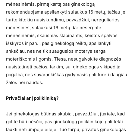
mėnesinėmis, pirmą kartą pas ginekologą
rekomenduojama apsilankyti sulaukus 16 metų, tačiau jei
turite kitokių nusiskundimų, pavyzdžiui, nereguliarios
mėnesinės, sulaukusi 16 metų dar nesergate
mėnesinėmis, skausmas šlapinantis, keistos spalvos
išskyros ir pan. , pas ginekologą reiktų apsilankyti
anksčiau, nes ne tik suaugusios moterys serga
moteriškomis ligomis. Tiesa, nesugalvokite diagnozės
nusistatinėti pačios, tarkim, su ginekologas vikipedija
pagalba, nes savarankiškas gydymasis gali turėti daugiau
žalos nei naudos.
Privačiai ar į polikliniką?
Jei ginekologas būtinas skubiai, pavyzdžiui, įtariate, kad
galite būti nėščia, pas ginekologą poliklinikoje gali tekti
laukti netrumpoje eilėje. Tuo tarpu, privatus ginekologas