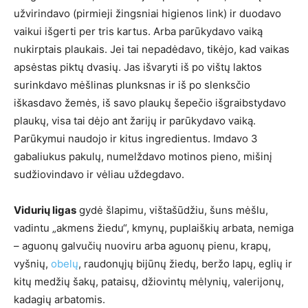
užvirindavo (pirmieji žingsniai higienos link) ir duodavo
vaikui išgerti per tris kartus. Arba parūkydavo vaiką
nukirptais plaukais. Jei tai nepadėdavo, tikėjo, kad vaikas
apsėstas piktų dvasių. Jas išvaryti iš po vištų laktos
surinkdavo mėšlinas plunksnas ir iš po slenksčio
iškasdavo žemės, iš savo plaukų šepečio išgraibstydavo
plaukų, visa tai dėjo ant žarijų ir parūkydavo vaiką.
Parūkymui naudojo ir kitus ingredientus. Imdavo 3
gabaliukus pakulų, numelždavo motinos pieno, mišinį
sudžiovindavo ir vėliau uždegdavo.
Vidurių ligas
gydė šlapimu, vištašūdžiu, šuns mėšlu,
vadintu „akmens žiedu“, kmynų, puplaiškių arbata, nemiga
– aguonų galvučių nuoviru arba aguonų pienu, krapų,
vyšnių,
obelų
, raudonųjų bijūnų žiedų, beržo lapų, eglių ir
kitų medžių šakų, pataisų, džiovintų mėlynių, valerijonų,
kadagių arbatomis.