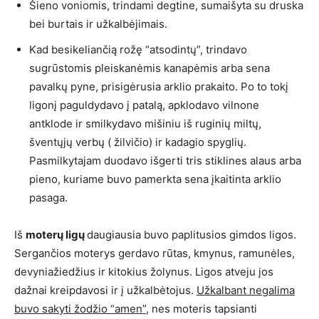
Šieno voniomis, trindami degtine, sumaišyta su druska
bei burtais ir užkalbėjimais.
Kad besikeliančią rožę “atsodintų”, trindavo
sugrūstomis pleiskanėmis kanapėmis arba sena
pavalkų pyne, prisigėrusia arklio prakaito. Po to tokį
ligonį paguldydavo į patalą, apklodavo vilnone
antklode ir smilkydavo mišiniu iš ruginių miltų,
šventųjų verbų ( žilvičio) ir kadagio spyglių.
Pasmilkytajam duodavo išgerti tris stiklines alaus arba
pieno, kuriame buvo pamerkta sena įkaitinta arklio
pasaga.
Iš
moterų ligų
daugiausia buvo paplitusios gimdos ligos.
Sergančios moterys gerdavo rūtas, kmynus, ramunėles,
devyniažiedžius ir kitokius žolynus. Ligos atveju jos
dažnai kreipdavosi ir į užkalbėtojus.
Užkalbant negalima
buvo sakyti žodžio “amen”,
nes moteris tapsianti