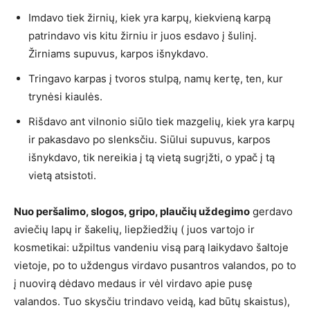
Imdavo tiek žirnių, kiek yra karpų, kiekvieną karpą
patrindavo vis kitu žirniu ir juos esdavo į šulinį.
Žirniams supuvus, karpos išnykdavo.
Tringavo karpas į tvoros stulpą, namų kertę, ten, kur
trynėsi kiaulės.
Rišdavo ant vilnonio siūlo tiek mazgelių, kiek yra karpų
ir pakasdavo po slenksčiu. Siūlui supuvus, karpos
išnykdavo, tik nereikia į tą vietą sugrįžti, o ypač į tą
vietą atsistoti.
Nuo peršalimo, slogos, gripo, plaučių uždegimo
gerdavo
aviečių lapų ir šakelių, liepžiedžių ( juos vartojo ir
kosmetikai: užpiltus vandeniu visą parą laikydavo šaltoje
vietoje, po to uždengus virdavo pusantros valandos, po to
į nuovirą dėdavo medaus ir vėl virdavo apie pusę
valandos. Tuo skysčiu trindavo veidą, kad būtų skaistus),