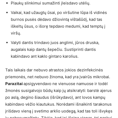
Plaukų slinkimui sumažinti įleisdavo utėlių.
Vaikai, kad užaugtų ūsai, po viršutine lūpa iš vidinės
burnos pusės dėdavo džiovintą vištašūdį, kad tas
iškeltų ūsus, o išorę tepdavo medumi, kad temptų į
viršų.
Valyti dantis trindavo juos anglimi, jūros druska,
augalais kaip dantų šepečiu. Sustiprinti dantis
kabindavo ant kaklo gintaro karolius.
Tais laikais dar nebuvo atrastos jokios dezinfekcinės
priemonės, net nebuvo žinoma, kad yra įvairūs mikrobai.
Parazitai
apsigyvendavo ne vienuose namuose ir todėl
žmonės susigalvojo būdų kaip jų atsikratyti: barstė ajerus
po aslą, degino šiaudus (išrūkydavo), ant lovos kampų
kabindavo vėžio kiautukus. Norėdami išnaikinti tarakonus
įrišdavo vieną į svetimo arklio uodegą, kad tas toli išvykęs
jų nebesugrąžintų. Tikėjo, kad jei išeina vienas, tai paskui