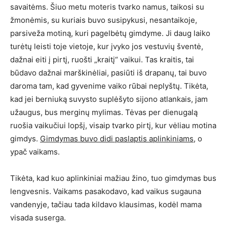
savaitėms. Šiuo metu moteris tvarko namus, taikosi su
žmonėmis, su kuriais buvo susipykusi, nesantaikoje,
parsiveža motiną, kuri pagelbėtų gimdyme. Ji daug laiko
turėtų leisti toje vietoje, kur įvyko jos vestuvių šventė,
dažnai eiti į pirtį, ruošti „kraitį“ vaikui. Tas kraitis, tai
būdavo dažnai marškinėliai, pasiūti iš drapanų, tai buvo
daroma tam, kad gyvenime vaiko rūbai neplyštų. Tikėta,
kad jei berniuką suvysto suplėšyto sijono atlankais, jam
užaugus, bus merginų mylimas. Tėvas per dienugalą
ruošia vaikučiui lopšį, visaip tvarko pirtį, kur vėliau motina
gimdys.
Gimdymas buvo didi paslaptis aplinkiniams
, o
ypač vaikams.
Tikėta, kad kuo aplinkiniai mažiau žino, tuo gimdymas bus
lengvesnis. Vaikams pasakodavo, kad vaikus sugauna
vandenyje, tačiau tada kildavo klausimas, kodėl mama
visada suserga.