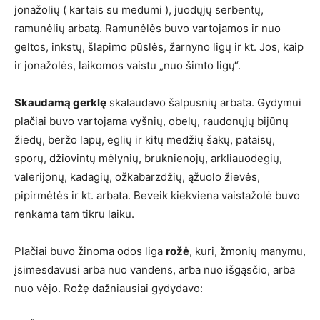
jonažolių ( kartais su medumi ), juodųjų serbentų,
ramunėlių arbatą. Ramunėlės buvo vartojamos ir nuo
geltos, inkstų, šlapimo pūslės, žarnyno ligų ir kt. Jos, kaip
ir jonažolės, laikomos vaistu „nuo šimto ligų“.
Skaudamą gerklę
skalaudavo šalpusnių arbata. Gydymui
plačiai buvo vartojama vyšnių, obelų, raudonųjų bijūnų
žiedų, beržo lapų, eglių ir kitų medžių šakų, pataisų,
sporų, džiovintų mėlynių, bruknienojų, arkliauodegių,
valerijonų, kadagių, ožkabarzdžių, ąžuolo žievės,
pipirmėtės ir kt. arbata. Beveik kiekviena vaistažolė buvo
renkama tam tikru laiku.
Plačiai buvo žinoma odos liga
rožė
, kuri, žmonių manymu,
įsimesdavusi arba nuo vandens, arba nuo išgąsčio, arba
nuo vėjo. Rožę dažniausiai gydydavo: