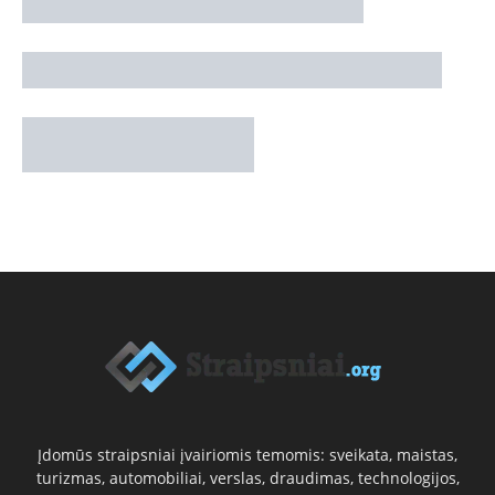
Įdomūs straipsniai įvairiomis temomis: sveikata, maistas,
turizmas, automobiliai, verslas, draudimas, technologijos,