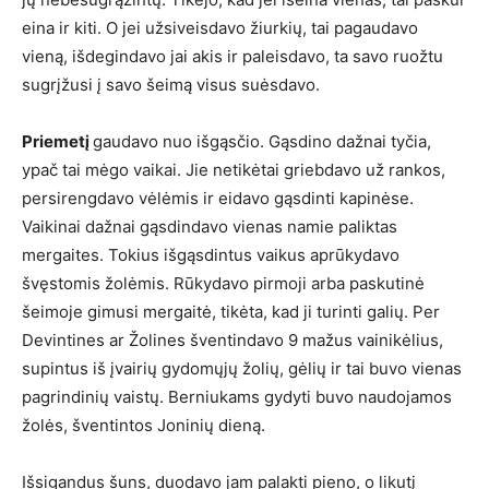
eina ir kiti. O jei užsiveisdavo žiurkių, tai pagaudavo
vieną, išdegindavo jai akis ir paleisdavo, ta savo ruožtu
sugrįžusi į savo šeimą visus suėsdavo.
Priemetį
gaudavo nuo išgąsčio. Gąsdino dažnai tyčia,
ypač tai mėgo vaikai. Jie netikėtai griebdavo už rankos,
persirengdavo vėlėmis ir eidavo gąsdinti kapinėse.
Vaikinai dažnai gąsdindavo vienas namie paliktas
mergaites. Tokius išgąsdintus vaikus aprūkydavo
švęstomis žolėmis. Rūkydavo pirmoji arba paskutinė
šeimoje gimusi mergaitė, tikėta, kad ji turinti galių. Per
Devintines ar Žolines šventindavo 9 mažus vainikėlius,
supintus iš įvairių gydomųjų žolių, gėlių ir tai buvo vienas
pagrindinių vaistų. Berniukams gydyti buvo naudojamos
žolės, šventintos Joninių dieną.
Išsigandus šuns, duodavo jam palakti pieno, o likutį