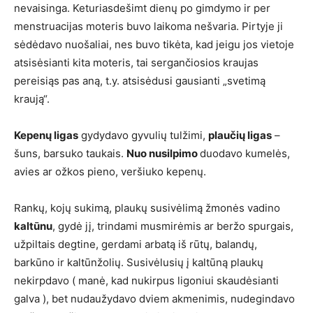
nevaisinga. Keturiasdešimt dienų po gimdymo ir per
menstruacijas moteris buvo laikoma nešvaria. Pirtyje ji
sėdėdavo nuošaliai, nes buvo tikėta, kad jeigu jos vietoje
atsisėsianti kita moteris, tai sergančiosios kraujas
pereisiąs pas aną, t.y. atsisėdusi gausianti „svetimą
kraują“.
Kepenų ligas
gydydavo gyvulių tulžimi,
plaučių ligas
–
šuns, barsuko taukais.
Nuo nusilpimo
duodavo kumelės,
avies ar ožkos pieno, veršiuko kepenų.
Rankų, kojų sukimą, plaukų susivėlimą žmonės vadino
kaltūnu
, gydė jį, trindami musmirėmis ar beržo spurgais,
užpiltais degtine, gerdami arbatą iš rūtų, balandų,
barkūno ir kaltūnžolių. Susivėlusių į kaltūną plaukų
nekirpdavo ( manė, kad nukirpus ligoniui skaudėsianti
galva ), bet nudaužydavo dviem akmenimis, nudegindavo