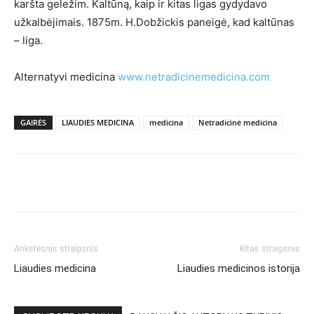
karšta geležim. Kaltūną, kaip ir kitas ligas gydydavo
užkalbėjimais. 1875m. H.Dobžickis paneigė, kad kaltūnas
– liga.
Alternatyvi medicina
www.netradicinemedicina.com
GAIRĖS
LIAUDIES MEDICINA
medicina
Netradicinė medicina
Ankstesnis straipsnis
Kitas straipsnis
Liaudies medicina
Liaudies medicinos istorija