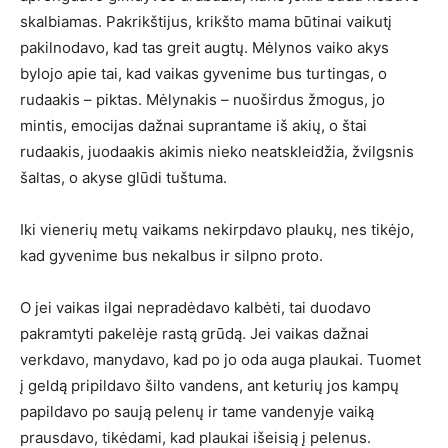
skalbiamas. Pakrikštijus, krikšto mama būtinai vaikutį
pakilnodavo, kad tas greit augtų. Mėlynos vaiko akys
bylojo apie tai, kad vaikas gyvenime bus turtingas, o
rudaakis – piktas. Mėlynakis – nuoširdus žmogus, jo
mintis, emocijas dažnai suprantame iš akių, o štai
rudaakis, juodaakis akimis nieko neatskleidžia, žvilgsnis
šaltas, o akyse glūdi tuštuma.
Iki vienerių metų vaikams nekirpdavo plaukų, nes tikėjo,
kad gyvenime bus nekalbus ir silpno proto.
O jei vaikas ilgai nepradėdavo kalbėti, tai duodavo
pakramtyti pakelėje rastą grūdą. Jei vaikas dažnai
verkdavo, manydavo, kad po jo oda auga plaukai. Tuomet
į geldą pripildavo šilto vandens, ant keturių jos kampų
papildavo po saują pelenų ir tame vandenyje vaiką
prausdavo, tikėdami, kad plaukai išeisią į pelenus.