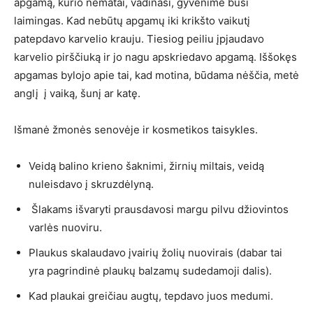
apgamą, kurio nematai, vadinasi, gyvenime būsi
laimingas. Kad nebūtų apgamų iki krikšto vaikutį
patepdavo karvelio krauju. Tiesiog peiliu įpjaudavo
karvelio pirščiuką ir jo nagu apskriedavo apgamą. Iššokęs
apgamas bylojo apie tai, kad motina, būdama nėščia, metė
anglį į vaiką, šunį ar katę.
Išmanė žmonės senovėje ir kosmetikos taisykles.
Veidą balino krieno šaknimi, žirnių miltais, veidą
nuleisdavo į skruzdėlyną.
Šlakams išvaryti prausdavosi margu pilvu džiovintos
varlės nuoviru.
Plaukus skalaudavo įvairių žolių nuovirais (dabar tai
yra pagrindinė plaukų balzamų sudedamoji dalis).
Kad plaukai greičiau augtų, tepdavo juos medumi.