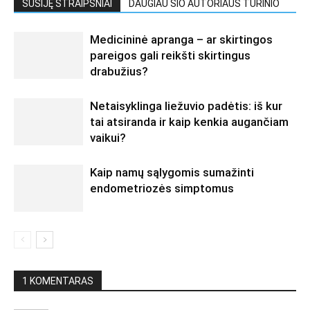
SUSIJĘ STRAIPSNIAI
DAUGIAU ŠIO AUTORIAUS TURINIO
Medicininė apranga – ar skirtingos
pareigos gali reikšti skirtingus
drabužius?
Netaisyklinga liežuvio padėtis: iš kur
tai atsiranda ir kaip kenkia augančiam
vaikui?
Kaip namų sąlygomis sumažinti
endometriozės simptomus
1 KOMENTARAS