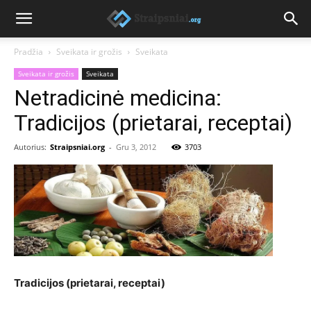
Pradžia
Sveikata ir grožis
Sveikata
Sveikata ir grožis
Sveikata
Netradicinė medicina:
Tradicijos (prietarai, receptai)
Autorius:
Straipsniai.org
-
Gru 3, 2012
3703
Tradicijos (prietarai, receptai)