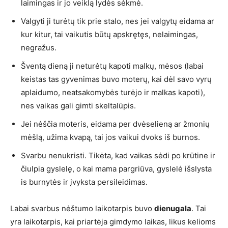
laimingas ir jo veiklą lydės sėkmė.
Valgyti ji turėtų tik prie stalo, nes jei valgytų eidama ar
kur kitur, tai vaikutis būtų apskrętęs, nelaimingas,
negražus.
Šventą dieną ji neturėtų kapoti malkų, mėsos (labai
keistas tas gyvenimas buvo moterų, kai dėl savo vyrų
aplaidumo, neatsakomybės turėjo ir malkas kapoti),
nes vaikas gali gimti skeltalūpis.
Jei nėščia moteris, eidama per dvėselieną ar žmonių
mėšlą, užima kvapą, tai jos vaikui dvoks iš burnos.
Svarbu nenukristi. Tikėta, kad vaikas sėdi po krūtine ir
čiulpia gyslelę, o kai mama pargriūva, gyslelė išslysta
is burnytės ir įvyksta persileidimas.
Labai svarbus nėštumo laikotarpis buvo
dienugala
. Tai
yra laikotarpis, kai priartėja gimdymo laikas, likus kelioms