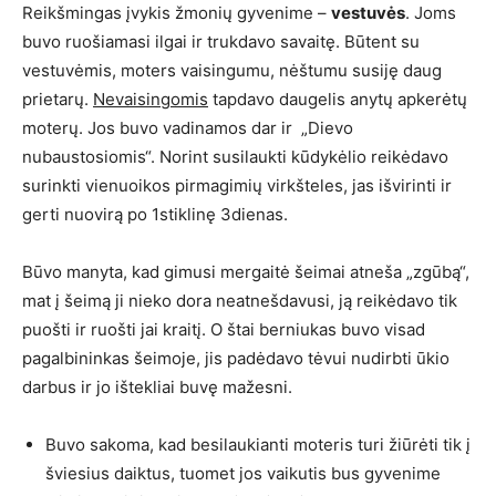
Reikšmingas įvykis žmonių gyvenime –
vestuvės
. Joms
buvo ruošiamasi ilgai ir trukdavo savaitę. Būtent su
vestuvėmis, moters vaisingumu, nėštumu susiję daug
prietarų.
Nevaisingomis
tapdavo daugelis anytų apkerėtų
moterų. Jos buvo vadinamos dar ir „Dievo
nubaustosiomis“. Norint susilaukti kūdykėlio reikėdavo
surinkti vienuoikos pirmagimių virkšteles, jas išvirinti ir
gerti nuovirą po 1stiklinę 3dienas.
Būvo manyta, kad gimusi mergaitė šeimai atneša „zgūbą“,
mat į šeimą ji nieko dora neatnešdavusi, ją reikėdavo tik
puošti ir ruošti jai kraitį. O štai berniukas buvo visad
pagalbininkas šeimoje, jis padėdavo tėvui nudirbti ūkio
darbus ir jo ištekliai buvę mažesni.
Buvo sakoma, kad besilaukianti moteris turi žiūrėti tik į
šviesius daiktus, tuomet jos vaikutis bus gyvenime