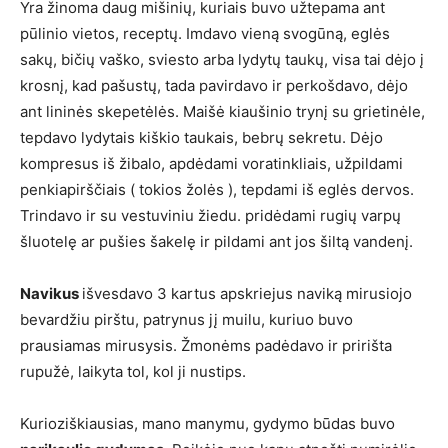
Yra žinoma daug mišinių, kuriais buvo užtepama ant
pūlinio vietos, receptų. Imdavo vieną svogūną, eglės
sakų, bičių vaško, sviesto arba lydytų taukų, visa tai dėjo į
krosnį, kad pašustų, tada pavirdavo ir perkošdavo, dėjo
ant lininės skepetėlės. Maišė kiaušinio trynį su grietinėle,
tepdavo lydytais kiškio taukais, bebrų sekretu. Dėjo
kompresus iš žibalo, apdėdami voratinkliais, užpildami
penkiapirščiais ( tokios žolės ), tepdami iš eglės dervos.
Trindavo ir su vestuviniu žiedu. pridėdami rugių varpų
šluotelę ar pušies šakelę ir pildami ant jos šiltą vandenį.
Navikus
išvesdavo 3 kartus apskriejus naviką mirusiojo
bevardžiu pirštu, patrynus jį muilu, kuriuo buvo
prausiamas mirusysis. Žmonėms padėdavo ir pririšta
rupužė, laikyta tol, kol ji nustips.
Kurioziškiausias, mano manymu, gydymo būdas buvo