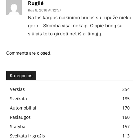
Rugilė
Rgs 8, 2016 At 12:57
Na tas karpos naikinimo būdas su rupuže nieko
gero… Skamba visai nekaip. O apie būdą su
siūlais teko girdėti net iš artimųjų.
Comments are closed.
Kategorijos
Verslas
254
Sveikata
185
Automobiliai
170
Paslaugos
160
Statyba
157
Sveikata ir grožis
113