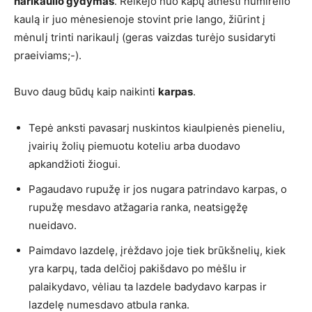
narikaulio gydymas
. Reikėjo nuo kapų atnešti numirėlio
kaulą ir juo mėnesienoje stovint prie lango, žiūrint į
mėnulį trinti narikaulį (geras vaizdas turėjo susidaryti
praeiviams;-).
Buvo daug būdų kaip naikinti
karpas
.
Tepė anksti pavasarį nuskintos kiaulpienės pieneliu,
įvairių žolių piemuotu koteliu arba duodavo
apkandžioti žiogui.
Pagaudavo rupužę ir jos nugara patrindavo karpas, o
rupužę mesdavo atžagaria ranka, neatsigęžę
nueidavo.
Paimdavo lazdelę, įrėždavo joje tiek brūkšnelių, kiek
yra karpų, tada delčioj pakišdavo po mėšlu ir
palaikydavo, vėliau ta lazdele badydavo karpas ir
lazdelę numesdavo atbula ranka.