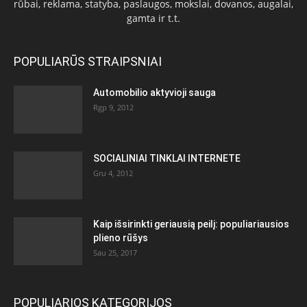
rūbai, reklama, statyba, paslaugos, mokslai, dovanos, augalai,
gamta ir t.t.
POPULIARŪS STRAIPSNIAI
Automobilio aktyvioji sauga
Rgp 9, 2012
SOCIALINIAI TINKLAI INTERNETE
Gru 4, 2012
Kaip išsirinkti geriausią peilį: populiariausios
plieno rūšys
Sau 25, 2017
POPULIARIOS KATEGORIJOS