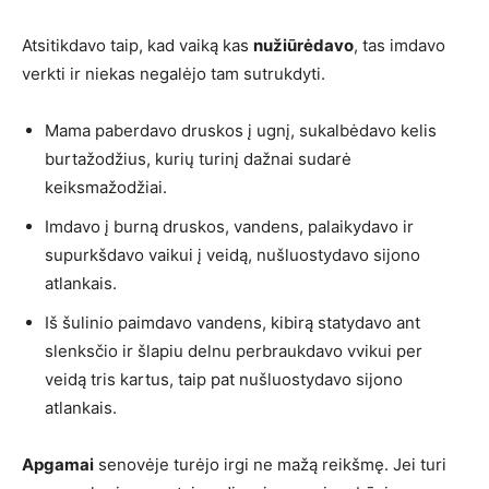
Atsitikdavo taip, kad vaiką kas
nužiūrėdavo
, tas imdavo
verkti ir niekas negalėjo tam sutrukdyti.
Mama paberdavo druskos į ugnį, sukalbėdavo kelis
burtažodžius, kurių turinį dažnai sudarė
keiksmažodžiai.
Imdavo į burną druskos, vandens, palaikydavo ir
supurkšdavo vaikui į veidą, nušluostydavo sijono
atlankais.
Iš šulinio paimdavo vandens, kibirą statydavo ant
slenksčio ir šlapiu delnu perbraukdavo vvikui per
veidą tris kartus, taip pat nušluostydavo sijono
atlankais.
Apgamai
senovėje turėjo irgi ne mažą reikšmę. Jei turi