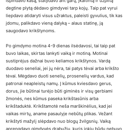
išpindavo kasą, statydavo ant garų, įkaitintą ir užpiltą
degtine plytą dėdavo gimdyvei tarp kojų. Taip pat vyrui
liepdavo atidaryti visus užraktus, paleisti gyvulius, tik kas
įdomu, palikdavo vieną dalyką – alaus statinę, ją
saugodavo krikštynoms.
Po gimdymo motina 4-9 dienas ilsėdavosi, tai taip pat
buvo laikas, skirtas lankyti vaiką ir motiną. Motinai
sustiprėjus dažnai buvo keliamos krikštynos. Vardą
duodavo seneliai, jei jų nėra, tai patys tėvai arba krikšto
tėvai. Mėgdavo duoti senelių, prosenelių vardus, kad
patronai neapleistų namų. Į kūmus kviesdavo gerus,
dorus, jie būtinai turėjo būti giminės ir visų gerbiami
žmonės, nes kūmus paseka krikštasūnis arba
krikštaduktė. Krikštamotė neša marškinėlius, kad jei
vaikas mirtų, aname pasaulyje nebūtų plikas. Vežant
krikštyti mažylį slėpdavo nuo blogų žvilgsnių. Vaiką
aprengdavo gimdyvės drabužiu, kuris jokiu būdu nebuvo