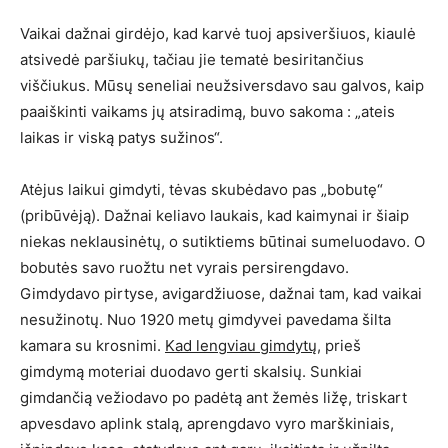
Vaikai dažnai girdėjo, kad karvė tuoj apsiveršiuos, kiaulė
atsivedė paršiukų, tačiau jie tematė besiritančius
viščiukus. Mūsų seneliai neužsiversdavo sau galvos, kaip
paaiškinti vaikams jų atsiradimą, buvo sakoma : „ateis
laikas ir viską patys sužinos“.
Atėjus laikui gimdyti, tėvas skubėdavo pas „bobutę“
(pribūvėją). Dažnai keliavo laukais, kad kaimynai ir šiaip
niekas neklausinėtų, o sutiktiems būtinai sumeluodavo. O
bobutės savo ruožtu net vyrais persirengdavo.
Gimdydavo pirtyse, avigardžiuose, dažnai tam, kad vaikai
nesužinotų. Nuo 1920 metų gimdyvei pavedama šilta
kamara su krosnimi.
Kad lengviau gimdytų
, prieš
gimdymą moteriai duodavo gerti skalsių. Sunkiai
gimdančią vežiodavo po padėtą ant žemės ližę, triskart
apvesdavo aplink stalą, aprengdavo vyro marškiniais,