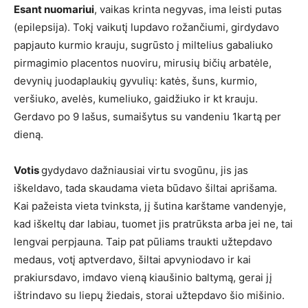
Esant nuomariui
, vaikas krinta negyvas, ima leisti putas
(epilepsija). Tokį vaikutį lupdavo rožančiumi, girdydavo
papjauto kurmio krauju, sugrūsto į miltelius gabaliuko
pirmagimio placentos nuoviru, mirusių bičių arbatėle,
devynių juodaplaukių gyvulių: katės, šuns, kurmio,
veršiuko, avelės, kumeliuko, gaidžiuko ir kt krauju.
Gerdavo po 9 lašus, sumaišytus su vandeniu 1kartą per
dieną.
Votis
gydydavo dažniausiai virtu svogūnu, jis jas
iškeldavo, tada skaudama vieta būdavo šiltai aprišama.
Kai pažeista vieta tvinksta, jį šutina karštame vandenyje,
kad iškeltų dar labiau, tuomet jis pratrūksta arba jei ne, tai
lengvai perpjauna. Taip pat pūliams traukti užtepdavo
medaus, votį aptverdavo, šiltai apvyniodavo ir kai
prakiursdavo, imdavo vieną kiaušinio baltymą, gerai jį
ištrindavo su liepų žiedais, storai užtepdavo šio mišinio.