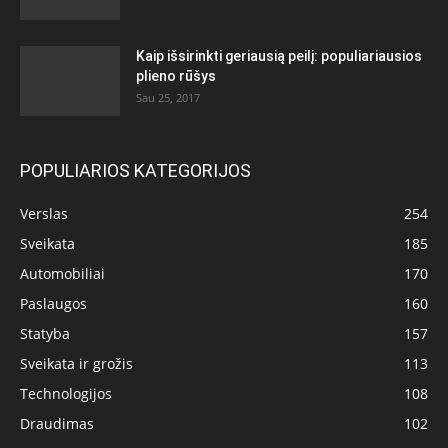
Kaip išsirinkti geriausią peilį: populiariausios
plieno rūšys
Sau 25, 2017
POPULIARIOS KATEGORIJOS
Verslas
254
Sveikata
185
Automobiliai
170
Paslaugos
160
Statyba
157
Sveikata ir grožis
113
Technologijos
108
Draudimas
102