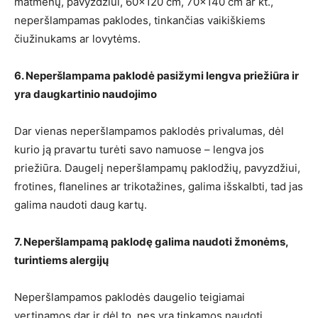
matmenų, pavyzdžiui, 60×120 cm, 70×140 cm ar kt.,
neperšlampamas paklodes, tinkančias vaikiškiems
čiužinukams ar lovytėms.
6. Neperšlampama paklodė pasižymi lengva priežiūra ir
yra daugkartinio naudojimo
Dar vienas neperšlampamos paklodės privalumas, dėl
kurio ją pravartu turėti savo namuose – lengva jos
priežiūra. Daugelį neperšlampamų paklodžių, pavyzdžiui,
frotines, flanelines ar trikotažines, galima išskalbti, tad jas
galima naudoti daug kartų.
7. Neperšlampamą paklodę galima naudoti žmonėms,
turintiems alergijų
Neperšlampamos paklodės daugelio teigiamai
vertinamos dar ir dėl to, nes yra tinkamos naudoti