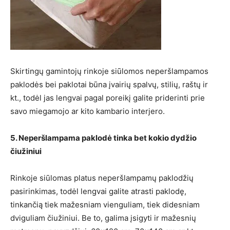
Skirtingų gamintojų rinkoje siūlomos neperšlampamos
paklodės bei paklotai būna įvairių spalvų, stilių, raštų ir
kt., todėl jas lengvai pagal poreikį galite priderinti prie
savo miegamojo ar kito kambario interjero.
5. Neperšlampama paklodė tinka bet kokio dydžio
čiužiniui
Rinkoje siūlomas platus neperšlampamų paklodžių
pasirinkimas, todėl lengvai galite atrasti paklodę,
tinkančią tiek mažesniam vienguliam, tiek didesniam
dviguliam čiužiniui. Be to, galima įsigyti ir mažesnių