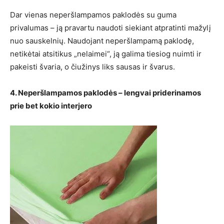
Dar vienas neperšlampamos paklodės su guma
privalumas – ją pravartu naudoti siekiant atpratinti mažylį
nuo sauskelnių. Naudojant neperšlampamą paklodę,
netikėtai atsitikus „nelaimei“, ją galima tiesiog nuimti ir
pakeisti švaria, o čiužinys liks sausas ir švarus.
4. Neperšlampamos paklodės – lengvai priderinamos
prie bet kokio interjero