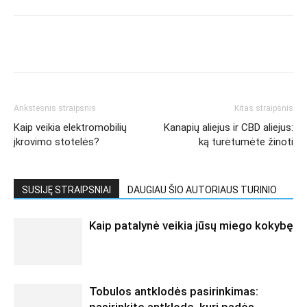
Ankstesnis straipsnis
Kitas straipsnis
Kaip veikia elektromobilių
Kanapių aliejus ir CBD aliejus:
įkrovimo stotelės?
ką turėtumėte žinoti
SUSIJĘ STRAIPSNIAI
DAUGIAU ŠIO AUTORIAUS TURINIO
Kaip patalynė veikia jūsų miego kokybę
Tobulos antklodės pasirinkimas: