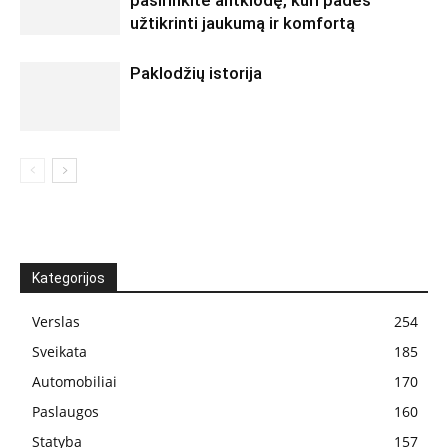
pasirinkite antklodę, kuri padės
užtikrinti jaukumą ir komfortą
Paklodžių istorija
Kategorijos
Verslas
254
Sveikata
185
Automobiliai
170
Paslaugos
160
Statyba
157