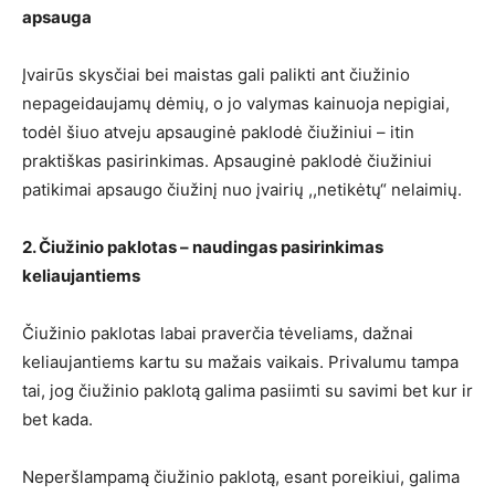
apsauga
Įvairūs skysčiai bei maistas gali palikti ant čiužinio
nepageidaujamų dėmių, o jo valymas kainuoja nepigiai,
todėl šiuo atveju apsauginė paklodė čiužiniui – itin
praktiškas pasirinkimas. Apsauginė paklodė čiužiniui
patikimai apsaugo čiužinį nuo įvairių ,,netikėtų“ nelaimių.
2. Čiužinio paklotas – naudingas pasirinkimas
keliaujantiems
Čiužinio paklotas labai praverčia tėveliams, dažnai
keliaujantiems kartu su mažais vaikais. Privalumu tampa
tai, jog čiužinio paklotą galima pasiimti su savimi bet kur ir
bet kada.
Neperšlampamą čiužinio paklotą, esant poreikiui, galima