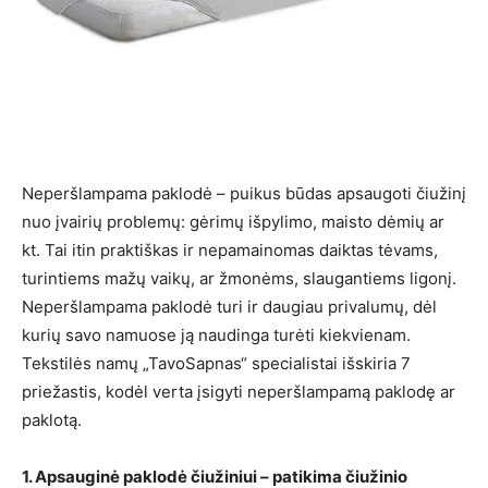
Neperšlampama paklodė – puikus būdas apsaugoti čiužinį
nuo įvairių problemų: gėrimų išpylimo, maisto dėmių ar
kt. Tai itin praktiškas ir nepamainomas daiktas tėvams,
turintiems mažų vaikų, ar žmonėms, slaugantiems ligonį.
Neperšlampama paklodė turi ir daugiau privalumų, dėl
kurių savo namuose ją naudinga turėti kiekvienam.
Tekstilės namų „TavoSapnas“ specialistai išskiria 7
priežastis, kodėl verta įsigyti neperšlampamą paklodę ar
paklotą.
1. Apsauginė paklodė čiužiniui – patikima čiužinio