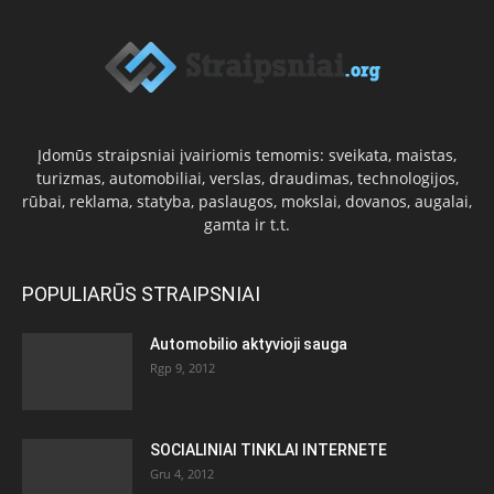
Įdomūs straipsniai įvairiomis temomis: sveikata, maistas,
turizmas, automobiliai, verslas, draudimas, technologijos,
rūbai, reklama, statyba, paslaugos, mokslai, dovanos, augalai,
gamta ir t.t.
POPULIARŪS STRAIPSNIAI
Automobilio aktyvioji sauga
Rgp 9, 2012
SOCIALINIAI TINKLAI INTERNETE
Gru 4, 2012