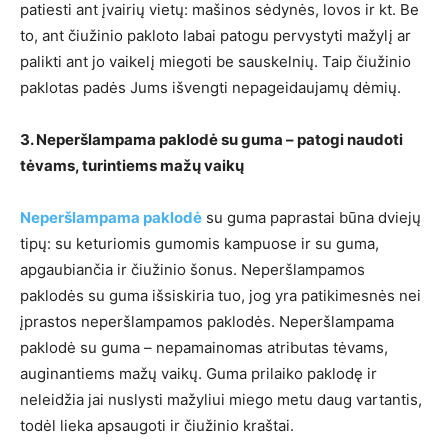
patiesti ant įvairių vietų: mašinos sėdynės, lovos ir kt. Be
to, ant čiužinio pakloto labai patogu pervystyti mažylį ar
palikti ant jo vaikelį miegoti be sauskelnių. Taip čiužinio
paklotas padės Jums išvengti nepageidaujamų dėmių.
3. Neperšlampama paklodė su guma – patogi naudoti
tėvams, turintiems mažų vaikų
Neperšlampama paklodė
su guma paprastai būna dviejų
tipų: su keturiomis gumomis kampuose ir su guma,
apgaubiančia ir čiužinio šonus. Neperšlampamos
paklodės su guma išsiskiria tuo, jog yra patikimesnės nei
įprastos neperšlampamos paklodės. Neperšlampama
paklodė su guma – nepamainomas atributas tėvams,
auginantiems mažų vaikų. Guma prilaiko paklodę ir
neleidžia jai nuslysti mažyliui miego metu daug vartantis,
todėl lieka apsaugoti ir čiužinio kraštai.