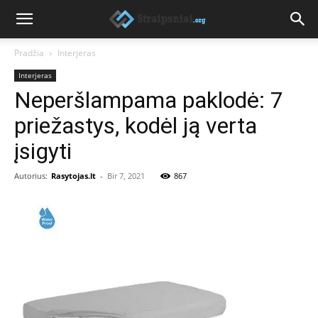
Pradžia
Interjeras
Interjeras
Neperšlampama paklodė: 7
priežastys, kodėl ją verta
įsigyti
Autorius:
Rasytojas.lt
-
Bir 7, 2021
867