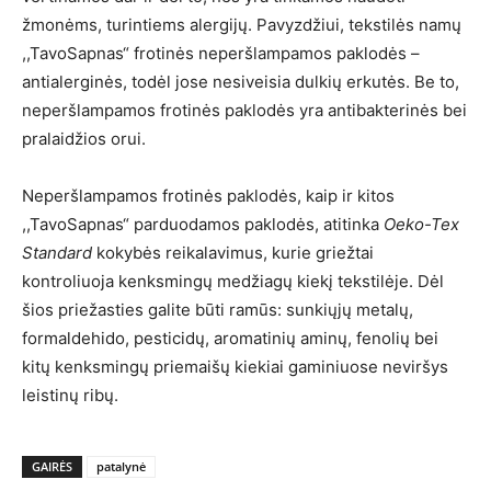
žmonėms, turintiems alergijų. Pavyzdžiui, tekstilės namų
,,TavoSapnas“ frotinės neperšlampamos paklodės –
antialerginės, todėl jose nesiveisia dulkių erkutės. Be to,
neperšlampamos frotinės paklodės yra antibakterinės bei
pralaidžios orui.
Neperšlampamos frotinės paklodės, kaip ir kitos
,,TavoSapnas“ parduodamos paklodės, atitinka
Oeko-Tex
Standard
kokybės reikalavimus, kurie griežtai
kontroliuoja kenksmingų medžiagų kiekį tekstilėje. Dėl
šios priežasties galite būti ramūs: sunkiųjų metalų,
formaldehido, pesticidų, aromatinių aminų, fenolių bei
kitų kenksmingų priemaišų kiekiai gaminiuose neviršys
leistinų ribų.
GAIRĖS
patalynė