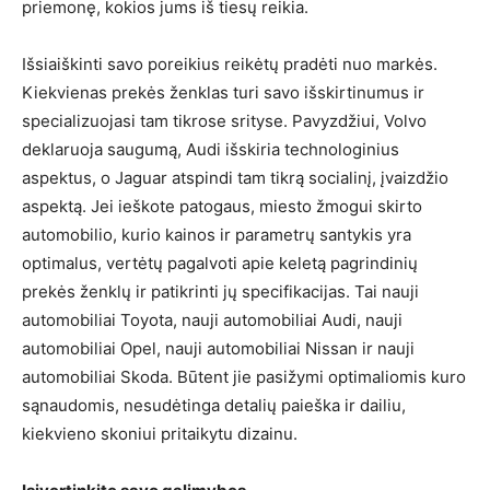
priemonę, kokios jums iš tiesų reikia.
Išsiaiškinti savo poreikius reikėtų pradėti nuo markės.
Kiekvienas prekės ženklas turi savo išskirtinumus ir
specializuojasi tam tikrose srityse. Pavyzdžiui, Volvo
deklaruoja saugumą, Audi išskiria technologinius
aspektus, o Jaguar atspindi tam tikrą socialinį, įvaizdžio
aspektą. Jei ieškote patogaus, miesto žmogui skirto
automobilio, kurio kainos ir parametrų santykis yra
optimalus, vertėtų pagalvoti apie keletą pagrindinių
prekės ženklų ir patikrinti jų specifikacijas. Tai nauji
automobiliai Toyota, nauji automobiliai Audi, nauji
automobiliai Opel, nauji automobiliai Nissan ir nauji
automobiliai Skoda. Būtent jie pasižymi optimaliomis kuro
sąnaudomis, nesudėtinga detalių paieška ir dailiu,
kiekvieno skoniui pritaikytu dizainu.