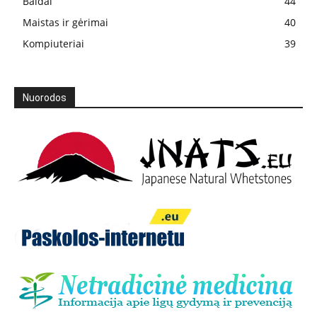
Baldai
44
Maistas ir gėrimai
40
Kompiuteriai
39
Nuorodos