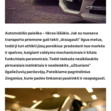
Automobilio paieška – tikras iššūkis. Juk su nuosava
transporto priemone gali tekti „draugauti“ ilgus metus,
todėl ji turi atitikti jūsų poreikius: pradedant nuo markės
ir spalvos, baigiant valdymo mechanizmais ir kitais
funkciniais parametrais. Todėl niekada nesikliaukite
pirmaisiais instinktais ir nesileiskite „užburiami“
ilgaliežuvių pardavėjų. Pateikiame pagrindinius
žingsnius, kurie padės tinkamai pasirinkti ir neapsigauti.