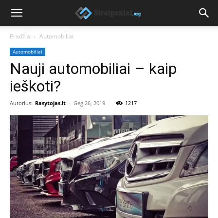
Pradžia
Automobiliai
Automobiliai
Nauji automobiliai – kaip
ieškoti?
Autorius:
Rasytojas.lt
-
Geg 26, 2019
1217