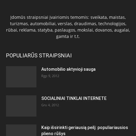
Įdomūs straipsniai įvairiomis temomis: sveikata, maistas,
turizmas, automobiliai, verslas, draudimas, technologijos,
rūbai, reklama, statyba, paslaugos, mokslai, dovanos, augalai,
gamta ir t.t.
POPULIARŪS STRAIPSNIAI
Automobilio aktyvioji sauga
Rgp 9, 2012
SOCIALINIAI TINKLAI INTERNETE
Gru 4, 2012
Kaip išsirinkti geriausią peilį: populiariausios
plieno rūšys