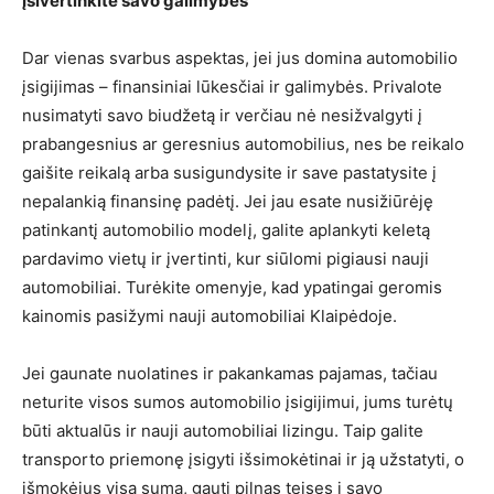
Įsivertinkite savo galimybes
Dar vienas svarbus aspektas, jei jus domina automobilio
įsigijimas – finansiniai lūkesčiai ir galimybės. Privalote
nusimatyti savo biudžetą ir verčiau nė nesižvalgyti į
prabangesnius ar geresnius automobilius, nes be reikalo
gaišite reikalą arba susigundysite ir save pastatysite į
nepalankią finansinę padėtį. Jei jau esate nusižiūrėję
patinkantį automobilio modelį, galite aplankyti keletą
pardavimo vietų ir įvertinti, kur siūlomi pigiausi nauji
automobiliai. Turėkite omenyje, kad ypatingai geromis
kainomis pasižymi nauji automobiliai Klaipėdoje.
Jei gaunate nuolatines ir pakankamas pajamas, tačiau
neturite visos sumos automobilio įsigijimui, jums turėtų
būti aktualūs ir nauji automobiliai lizingu. Taip galite
transporto priemonę įsigyti išsimokėtinai ir ją užstatyti, o
išmokėjus visą sumą, gauti pilnas teises į savo