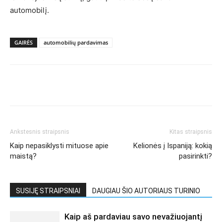
automobilį.
GAIRĖS
automobilių pardavimas
Ankstesnis straipsnis
Kitas straipsnis
Kaip nepasiklysti mituose apie
Kelionės į Ispaniją: kokią
maistą?
pasirinkti?
SUSIJĘ STRAIPSNIAI
DAUGIAU ŠIO AUTORIAUS TURINIO
Kaip aš pardaviau savo nevažiuojantį